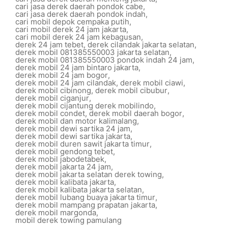
cari jasa derek daerah pondok cabe
,
cari jasa derek daerah pondok indah
,
cari mobil depok cempaka putih
,
cari mobil derek 24 jam jakarta
,
cari mobil derek 24 jam kebagusan
,
derek 24 jam tebet
,
derek cilandak jakarta selatan
,
derek mobil 081385550003 jakarta selatan
,
derek mobil 081385550003 pondok indah 24 jam
,
derek mobil 24 jam bintaro jakarta
,
derek mobil 24 jam bogor
,
derek mobil 24 jam cilandak
,
derek mobil ciawi
,
derek mobil cibinong
,
derek mobil cibubur
,
derek mobil ciganjur
,
derek mobil cijantung derek mobilindo
,
derek mobil condet
,
derek mobil daerah bogor
,
derek mobil dan motor kalimalang
,
derek mobil dewi sartika 24 jam
,
derek mobil dewi sartika jakarta
,
derek mobil duren sawit jakarta timur
,
derek mobil gendong tebet
,
derek mobil jabodetabek
,
derek mobil jakarta 24 jam
,
derek mobil jakarta selatan derek towing
,
derek mobil kalibata jakarta
,
derek mobil kalibata jakarta selatan
,
derek mobil lubang buaya jakarta timur
,
derek mobil mampang prapatan jakarta
,
derek mobil margonda
,
mobil derek towing pamulang