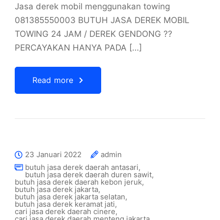
Jasa derek mobil menggunakan towing
081385550003 BUTUH JASA DEREK MOBIL
TOWING 24 JAM / DEREK GENDONG ??
PERCAYAKAN HANYA PADA […]
Read more
23 Januari 2022
admin
butuh jasa derek daerah antasari
,
butuh jasa derek daerah duren sawit
,
butuh jasa derek daerah kebon jeruk
,
butuh jasa derek jakarta
,
butuh jasa derek jakarta selatan
,
butuh jasa derek keramat jati
,
cari jasa derek daerah cinere
,
cari jasa derek daerah menteng jakarta
,