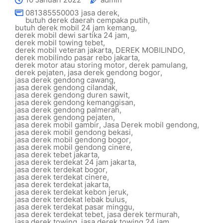
081385550003 jasa derek
,
butuh derek daerah cempaka putih
,
butuh derek mobil 24 jam kemang
,
derek mobil dewi sartika 24 jam
,
derek mobil towing tebet
,
derek mobil veteran jakarta
,
DEREK MOBILINDO
,
derek mobilindo pasar rebo jakarta
,
derek motor atau storing motor
,
derek pamulang
,
derek pejaten
,
jasa derek gendong bogor
,
jasa derek gendong cawang
,
jasa derek gendong cilandak
,
jasa derek gendong duren sawit
,
jasa derek gendong kemanggisan
,
jasa derek gendong palmerah
,
jasa derek gendong pejaten
,
jasa derek mobil gambir
,
Jasa Derek mobil gendong
,
jasa derek mobil gendong bekasi
,
jasa derek mobil gendong bogor
,
jasa derek mobil gendong cinere
,
jasa derek tebet jakarta
,
jasa derek terdekat 24 jam jakarta
,
jasa derek terdekat bogor
,
jasa derek terdekat cinere
,
jasa derek terdekat jakarta
,
jasa derek terdekat kebon jeruk
,
jasa derek terdekat lebak bulus
,
jasa derek terdekat pasar minggu
,
jasa derek terdekat tebet
,
jasa derek termurah
,
jasa derek towing
,
jasa derek towing 24 jam