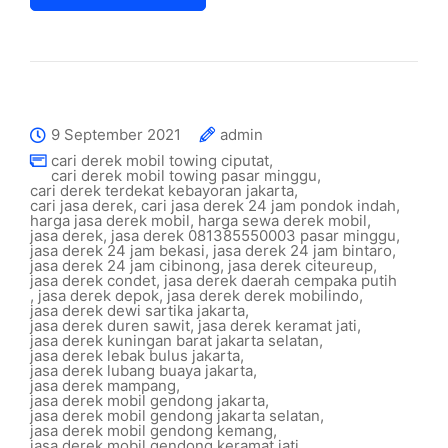
9 September 2021
admin
cari derek mobil towing ciputat
,
cari derek mobil towing pasar minggu
,
cari derek terdekat kebayoran jakarta
,
cari jasa derek
,
cari jasa derek 24 jam pondok indah
,
harga jasa derek mobil
,
harga sewa derek mobil
,
jasa derek
,
jasa derek 081385550003 pasar minggu
,
jasa derek 24 jam bekasi
,
jasa derek 24 jam bintaro
,
jasa derek 24 jam cibinong
,
jasa derek citeureup
,
jasa derek condet
,
jasa derek daerah cempaka putih
,
jasa derek depok
,
jasa derek derek mobilindo
,
jasa derek dewi sartika jakarta
,
jasa derek duren sawit
,
jasa derek keramat jati
,
jasa derek kuningan barat jakarta selatan
,
jasa derek lebak bulus jakarta
,
jasa derek lubang buaya jakarta
,
jasa derek mampang
,
jasa derek mobil gendong jakarta
,
jasa derek mobil gendong jakarta selatan
,
jasa derek mobil gendong kemang
,
jasa derek mobil gendong keramat jati