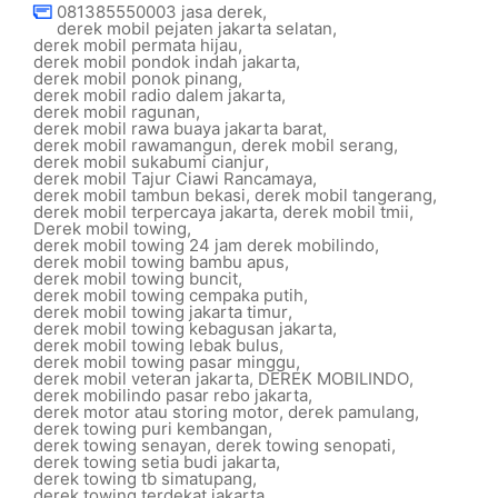
081385550003 jasa derek
,
derek mobil pejaten jakarta selatan
,
derek mobil permata hijau
,
derek mobil pondok indah jakarta
,
derek mobil ponok pinang
,
derek mobil radio dalem jakarta
,
derek mobil ragunan
,
derek mobil rawa buaya jakarta barat
,
derek mobil rawamangun
,
derek mobil serang
,
derek mobil sukabumi cianjur
,
derek mobil Tajur Ciawi Rancamaya
,
derek mobil tambun bekasi
,
derek mobil tangerang
,
derek mobil terpercaya jakarta
,
derek mobil tmii
,
Derek mobil towing
,
derek mobil towing 24 jam derek mobilindo
,
derek mobil towing bambu apus
,
derek mobil towing buncit
,
derek mobil towing cempaka putih
,
derek mobil towing jakarta timur
,
derek mobil towing kebagusan jakarta
,
derek mobil towing lebak bulus
,
derek mobil towing pasar minggu
,
derek mobil veteran jakarta
,
DEREK MOBILINDO
,
derek mobilindo pasar rebo jakarta
,
derek motor atau storing motor
,
derek pamulang
,
derek towing puri kembangan
,
derek towing senayan
,
derek towing senopati
,
derek towing setia budi jakarta
,
derek towing tb simatupang
,
derek towing terdekat jakarta
,