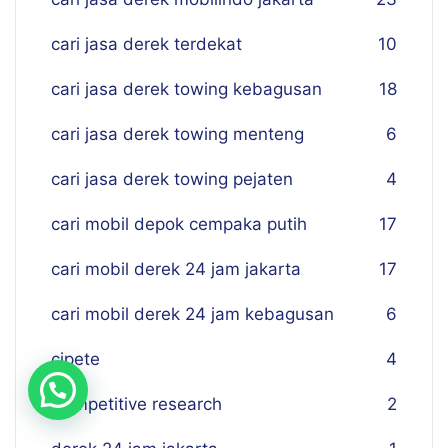
cari jasa derek terdekat
10
cari jasa derek towing kebagusan
18
cari jasa derek towing menteng
6
cari jasa derek towing pejaten
4
cari mobil depok cempaka putih
17
cari mobil derek 24 jam jakarta
17
cari mobil derek 24 jam kebagusan
6
cipete
4
Competitive research
2