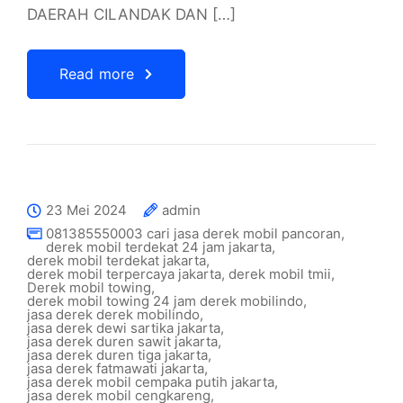
DAERAH CILANDAK DAN […]
Read more
23 Mei 2024
admin
081385550003 cari jasa derek mobil pancoran
,
derek mobil terdekat 24 jam jakarta
,
derek mobil terdekat jakarta
,
derek mobil terpercaya jakarta
,
derek mobil tmii
,
Derek mobil towing
,
derek mobil towing 24 jam derek mobilindo
,
jasa derek derek mobilindo
,
jasa derek dewi sartika jakarta
,
jasa derek duren sawit jakarta
,
jasa derek duren tiga jakarta
,
jasa derek fatmawati jakarta
,
jasa derek mobil cempaka putih jakarta
,
jasa derek mobil cengkareng
,