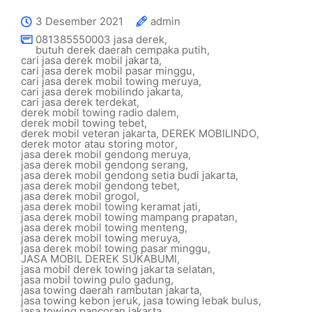
3 Desember 2021
admin
081385550003 jasa derek
,
butuh derek daerah cempaka putih
,
cari jasa derek mobil jakarta
,
cari jasa derek mobil pasar minggu
,
cari jasa derek mobil towing meruya
,
cari jasa derek mobilindo jakarta
,
cari jasa derek terdekat
,
derek mobil towing radio dalem
,
derek mobil towing tebet
,
derek mobil veteran jakarta
,
DEREK MOBILINDO
,
derek motor atau storing motor
,
jasa derek mobil gendong meruya
,
jasa derek mobil gendong serang
,
jasa derek mobil gendong setia budi jakarta
,
jasa derek mobil gendong tebet
,
jasa derek mobil grogol
,
jasa derek mobil towing keramat jati
,
jasa derek mobil towing mampang prapatan
,
jasa derek mobil towing menteng
,
jasa derek mobil towing meruya
,
jasa derek mobil towing pasar minggu
,
JASA MOBIL DEREK SUKABUMI
,
jasa mobil derek towing jakarta selatan
,
jasa mobil towing pulo gadung
,
jasa towing daerah rambutan jakarta
,
jasa towing kebon jeruk
,
jasa towing lebak bulus
,
jasa towing pancoran jakarta
,