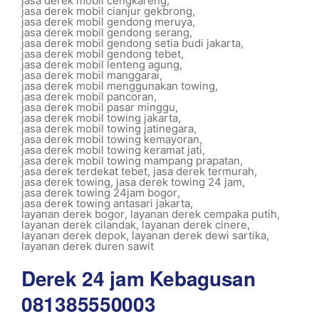
jasa derek mobil cengkareng
,
jasa derek mobil cianjur gekbrong
,
jasa derek mobil gendong meruya
,
jasa derek mobil gendong serang
,
jasa derek mobil gendong setia budi jakarta
,
jasa derek mobil gendong tebet
,
jasa derek mobil lenteng agung
,
jasa derek mobil manggarai
,
jasa derek mobil menggunakan towing
,
jasa derek mobil pancoran
,
jasa derek mobil pasar minggu
,
jasa derek mobil towing jakarta
,
jasa derek mobil towing jatinegara
,
jasa derek mobil towing kemayoran
,
jasa derek mobil towing keramat jati
,
jasa derek mobil towing mampang prapatan
,
jasa derek terdekat tebet
,
jasa derek termurah
,
jasa derek towing
,
jasa derek towing 24 jam
,
jasa derek towing 24jam bogor
,
jasa derek towing antasari jakarta
,
layanan derek bogor
,
layanan derek cempaka putih
,
layanan derek cilandak
,
layanan derek cinere
,
layanan derek depok
,
layanan derek dewi sartika
,
layanan derek duren sawit
Derek 24 jam Kebagusan
081385550003