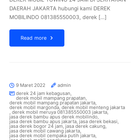
DAERAH JAKARTA hubungi kami DEREK
MOBILINDO 081385550003, derek […]
Read more
9 Maret 2022
admin
derek 24 jam kebagusan
,
derek mobil mampang prapatan
,
derek mobil mampang prapatan jakarta
,
derek mobil margonda
,
derek mobil menteng jakarta
,
derek mobil meruya 081385550003 jakarta
,
jasa derek bambu apus derek mobilindo
,
jasa derek bambu apus jakarta
,
jasa derek bekasi
,
jasa derek bogor 24 jam
,
jasa derek cakung
,
jasa derek mobil cawang jakarta
,
jasa derek mobil cempaka putih jakarta
,