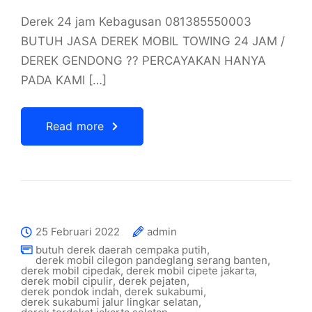
Derek 24 jam Kebagusan 081385550003
BUTUH JASA DEREK MOBIL TOWING 24 JAM /
DEREK GENDONG ?? PERCAYAKAN HANYA
PADA KAMI […]
Read more
25 Februari 2022
admin
butuh derek daerah cempaka putih
,
derek mobil cilegon pandeglang serang banten
,
derek mobil cipedak
,
derek mobil cipete jakarta
,
derek mobil cipulir
,
derek pejaten
,
derek pondok indah
,
derek sukabumi
,
derek sukabumi jalur lingkar selatan
,