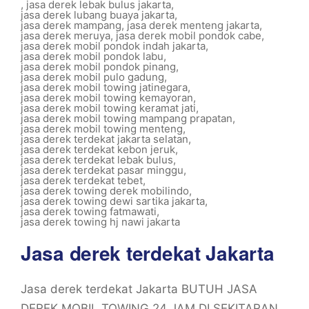
,
jasa derek lebak bulus jakarta
,
jasa derek lubang buaya jakarta
,
jasa derek mampang
,
jasa derek menteng jakarta
,
jasa derek meruya
,
jasa derek mobil pondok cabe
,
jasa derek mobil pondok indah jakarta
,
jasa derek mobil pondok labu
,
jasa derek mobil pondok pinang
,
jasa derek mobil pulo gadung
,
jasa derek mobil towing jatinegara
,
jasa derek mobil towing kemayoran
,
jasa derek mobil towing keramat jati
,
jasa derek mobil towing mampang prapatan
,
jasa derek mobil towing menteng
,
jasa derek terdekat jakarta selatan
,
jasa derek terdekat kebon jeruk
,
jasa derek terdekat lebak bulus
,
jasa derek terdekat pasar minggu
,
jasa derek terdekat tebet
,
jasa derek towing derek mobilindo
,
jasa derek towing dewi sartika jakarta
,
jasa derek towing fatmawati
,
jasa derek towing hj nawi jakarta
Jasa derek terdekat Jakarta
Jasa derek terdekat Jakarta BUTUH JASA
DEREK MOBIL TOWING 24 JAM DI SEKITARAN