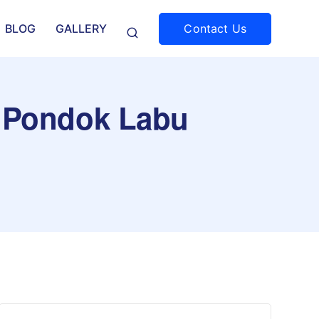
Contact Us
BLOG
GALLERY
g Pondok Labu