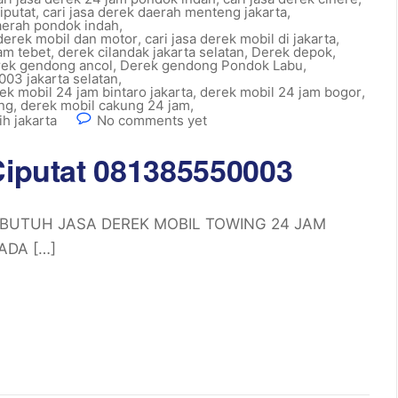
iputat
,
cari jasa derek daerah menteng jakarta
,
daerah pondok indah
,
 derek mobil dan motor
,
cari jasa derek mobil di jakarta
,
am tebet
,
derek cilandak jakarta selatan
,
Derek depok
,
rek gendong ancol
,
Derek gendong Pondok Labu
,
03 jakarta selatan
,
ek mobil 24 jam bintaro jakarta
,
derek mobil 24 jam bogor
,
ng
,
derek mobil cakung 24 jam
,
h jakarta
No comments yet
Ciputat 081385550003
003 BUTUH JASA DEREK MOBIL TOWING 24 JAM
ADA […]