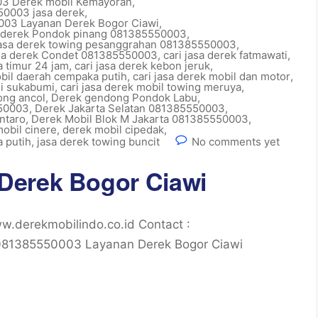
3 Derek mobil Kemayoran
,
0003 jasa derek
,
03 Layanan Derek Bogor Ciawi
,
a derek Pondok pinang 081385550003
,
jasa derek towing pesanggrahan 081385550003
,
sa derek Condet 081385550003
,
cari jasa derek fatmawati
,
ta timur 24 jam
,
cari jasa derek kebon jeruk
,
obil daerah cempaka putih
,
cari jasa derek mobil dan motor
,
di sukabumi
,
cari jasa derek mobil towing meruya
,
ong ancol
,
Derek gendong Pondok Labu
,
550003
,
Derek Jakarta Selatan 081385550003
,
ntaro
,
Derek Mobil Blok M Jakarta 081385550003
,
obil cinere
,
derek mobil cipedak
,
 putih
,
jasa derek towing buncit
No comments yet
Derek Bogor Ciawi
.derekmobilindo.co.id Contact :
1385550003 Layanan Derek Bogor Ciawi