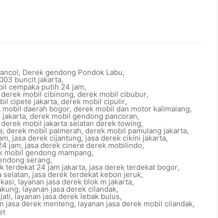
ancol
,
Derek gendong Pondok Labu
,
03 buncit jakarta
,
il cempaka putih 24 jam
,
,
derek mobil cibinong
,
derek mobil cibubur
,
il cipete jakarta
,
derek mobil cipulir
,
 mobil daerah bogor
,
derek mobil dan motor kalimalang
,
 jakarta
,
derek mobil gendong pancoran
,
,
derek mobil jakarta selatan derek towing
,
a
,
derek mobil palmerah
,
derek mobil pamulang jakarta
,
jam
,
jasa derek cijantung
,
jasa derek cikini jakarta
,
24 jam
,
jasa derek cinere derek mobilindo
,
ek mobil gendong mampang
,
gendong serang
,
k terdekat 24 jam jakarta
,
jasa derek terdekat bogor
,
a selatan
,
jasa derek terdekat kebon jeruk
,
ekasi
,
layanan jasa derek blok m jakarta
,
cakung
,
layanan jasa derek cilandak
,
jati
,
layanan jasa derek lebak bulus
,
n jasa derek menteng
,
layanan jasa derek mobil cilandak
,
et