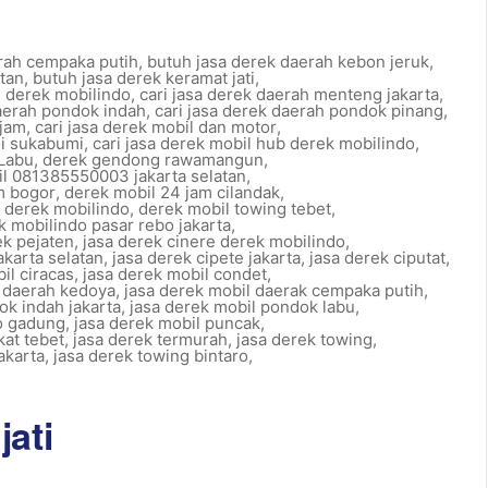
rah cempaka putih
,
butuh jasa derek daerah kebon jeruk
,
atan
,
butuh jasa derek keramat jati
,
l derek mobilindo
,
cari jasa derek daerah menteng jakarta
,
daerah pondok indah
,
cari jasa derek daerah pondok pinang
,
 jam
,
cari jasa derek mobil dan motor
,
di sukabumi
,
cari jasa derek mobil hub derek mobilindo
,
Labu
,
derek gendong rawamangun
,
l 081385550003 jakarta selatan
,
m bogor
,
derek mobil 24 jam cilandak
,
a derek mobilindo
,
derek mobil towing tebet
,
k mobilindo pasar rebo jakarta
,
ek pejaten
,
jasa derek cinere derek mobilindo
,
akarta selatan
,
jasa derek cipete jakarta
,
jasa derek ciputat
,
il ciracas
,
jasa derek mobil condet
,
l daerah kedoya
,
jasa derek mobil daerak cempaka putih
,
ok indah jakarta
,
jasa derek mobil pondok labu
,
lo gadung
,
jasa derek mobil puncak
,
kat tebet
,
jasa derek termurah
,
jasa derek towing
,
akarta
,
jasa derek towing bintaro
,
ati