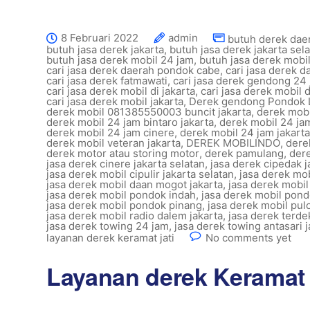
8 Februari 2022
admin
butuh derek dae
butuh jasa derek jakarta
,
butuh jasa derek jakarta sel
butuh jasa derek mobil 24 jam
,
butuh jasa derek mobi
cari jasa derek daerah pondok cabe
,
cari jasa derek 
cari jasa derek fatmawati
,
cari jasa derek gendong 24
cari jasa derek mobil di jakarta
,
cari jasa derek mobil 
cari jasa derek mobil jakarta
,
Derek gendong Pondok 
derek mobil 081385550003 buncit jakarta
,
derek mobi
derek mobil 24 jam bintaro jakarta
,
derek mobil 24 ja
derek mobil 24 jam cinere
,
derek mobil 24 jam jakart
derek mobil veteran jakarta
,
DEREK MOBILINDO
,
dere
derek motor atau storing motor
,
derek pamulang
,
der
jasa derek cinere jakarta selatan
,
jasa derek cipedak j
jasa derek mobil cipulir jakarta selatan
,
jasa derek mob
jasa derek mobil daan mogot jakarta
,
jasa derek mobi
jasa derek mobil pondok indah
,
jasa derek mobil pond
jasa derek mobil pondok pinang
,
jasa derek mobil pu
jasa derek mobil radio dalem jakarta
,
jasa derek terde
jasa derek towing 24 jam
,
jasa derek towing antasari j
layanan derek keramat jati
No comments yet
Layanan derek Keramat j