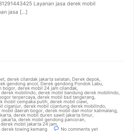
081291443425 Layanan jasa derek mobil
nan jasa […]
bet
,
derek cilandak jakarta selatan
,
Derek depok
,
rek gendong ancol
,
Derek gendong Pondok Labu
,
m bogor
,
derek mobil 24 jam cilandak
,
a derek mobilindo
,
derek mobil bandung derek mobilindo
,
bogor terpercaya
,
derek mobil bsd tangerang
,
k mobil cempaka putih
,
derek mobil ciawi
,
l ciganjur
,
derek mobil cijantung derek mobilindo
,
 mobil daerah bogor
,
derek mobil dan motor kalimalang
,
akarta
,
derek mobil duren sawit jakarta timur
,
 jakarta
,
derek mobil gendong pancoran
,
,
derek mobil jakarta 24 jam
,
a derek towing kemang
No comments yet