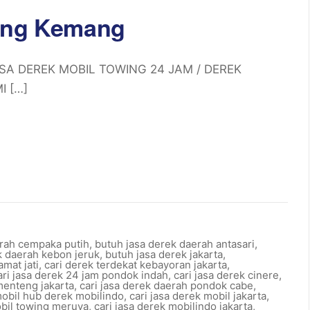
wing Kemang
ASA DEREK MOBIL TOWING 24 JAM / DEREK
 […]
rah cempaka putih
,
butuh jasa derek daerah antasari
,
k daerah kebon jeruk
,
butuh jasa derek jakarta
,
mat jati
,
cari derek terdekat kebayoran jakarta
,
ari jasa derek 24 jam pondok indah
,
cari jasa derek cinere
,
menteng jakarta
,
cari jasa derek daerah pondok cabe
,
mobil hub derek mobilindo
,
cari jasa derek mobil jakarta
,
obil towing meruya
,
cari jasa derek mobilindo jakarta
,