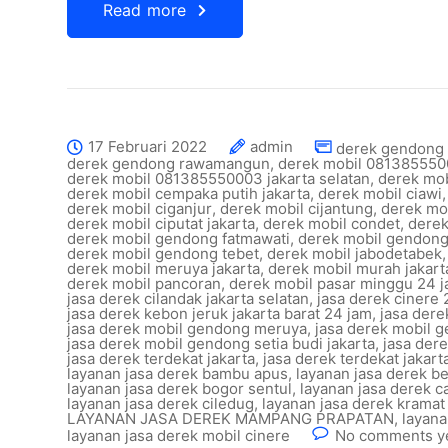
Read more
17 Februari 2022
admin
derek gendong 
derek gendong rawamangun
,
derek mobil 0813855500
derek mobil 081385550003 jakarta selatan
,
derek mob
derek mobil cempaka putih jakarta
,
derek mobil ciawi
derek mobil ciganjur
,
derek mobil cijantung
,
derek mob
derek mobil ciputat jakarta
,
derek mobil condet
,
derek
derek mobil gendong fatmawati
,
derek mobil gendong
derek mobil gendong tebet
,
derek mobil jabodetabek
derek mobil meruya jakarta
,
derek mobil murah jakart
derek mobil pancoran
,
derek mobil pasar minggu 24 
jasa derek cilandak jakarta selatan
,
jasa derek cinere 
jasa derek kebon jeruk jakarta barat 24 jam
,
jasa der
jasa derek mobil gendong meruya
,
jasa derek mobil 
jasa derek mobil gendong setia budi jakarta
,
jasa dere
jasa derek terdekat jakarta
,
jasa derek terdekat jakart
layanan jasa derek bambu apus
,
layanan jasa derek b
layanan jasa derek bogor sentul
,
layanan jasa derek 
layanan jasa derek ciledug
,
layanan jasa derek kramat 
LAYANAN JASA DEREK MAMPANG PRAPATAN
,
layana
layanan jasa derek mobil cinere
No comments y