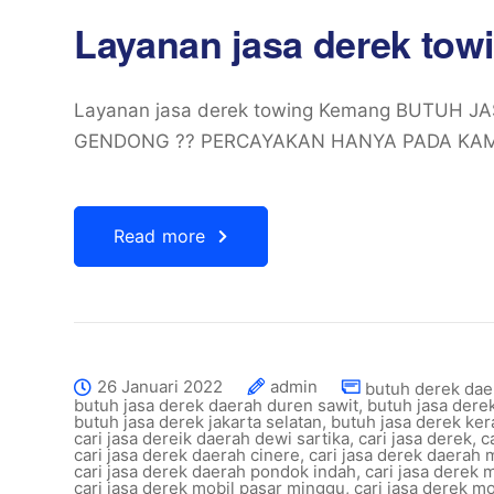
Layanan jasa derek to
Layanan jasa derek towing Kemang BUTUH J
GENDONG ?? PERCAYAKAN HANYA PADA KAMI
Read more
26 Januari 2022
admin
butuh derek dae
butuh jasa derek daerah duren sawit
,
butuh jasa dere
butuh jasa derek jakarta selatan
,
butuh jasa derek kera
cari jasa dereik daerah dewi sartika
,
cari jasa derek
,
c
cari jasa derek daerah cinere
,
cari jasa derek daerah 
cari jasa derek daerah pondok indah
,
cari jasa derek 
cari jasa derek mobil pasar minggu
,
cari jasa derek m