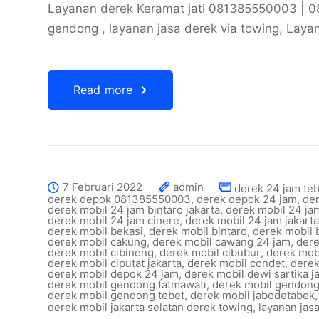
Layanan derek Keramat jati 081385550003 | 
gendong , layanan jasa derek via towing, Laya
Read more
7 Februari 2022
admin
derek 24 jam te
derek depok 081385550003
,
derek depok 24 jam
,
de
derek mobil 24 jam bintaro jakarta
,
derek mobil 24 ja
derek mobil 24 jam cinere
,
derek mobil 24 jam jakart
derek mobil bekasi
,
derek mobil bintaro
,
derek mobil 
derek mobil cakung
,
derek mobil cawang 24 jam
,
dere
derek mobil cibinong
,
derek mobil cibubur
,
derek mobi
derek mobil ciputat jakarta
,
derek mobil condet
,
derek
derek mobil depok 24 jam
,
derek mobil dewi sartika j
derek mobil gendong fatmawati
,
derek mobil gendong
derek mobil gendong tebet
,
derek mobil jabodetabek
derek mobil jakarta selatan derek towing
,
layanan jas