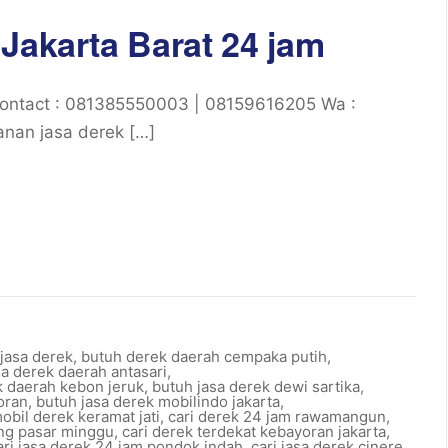
Jakarta Barat 24 jam
 Contact : 081385550003 | 08159616205 Wa :
nan jasa derek […]
jasa derek
,
butuh derek daerah cempaka putih
,
sa derek daerah antasari
,
k daerah kebon jeruk
,
butuh jasa derek dewi sartika
,
oran
,
butuh jasa derek mobilindo jakarta
,
obil derek keramat jati
,
cari derek 24 jam rawamangun
,
ing pasar minggu
,
cari derek terdekat kebayoran jakarta
,
ari jasa derek 24 jam pondok indah
,
cari jasa derek cinere
,