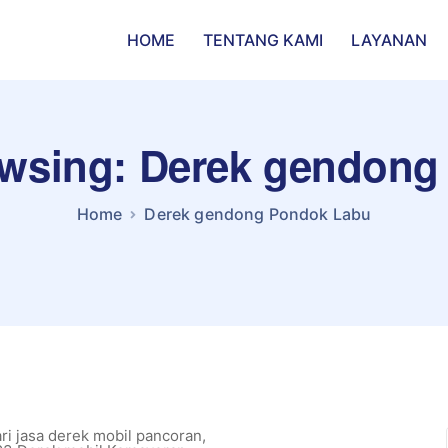
HOME
TENTANG KAMI
LAYANAN
owsing: Derek gendon
Home
Derek gendong Pondok Labu
i jasa derek mobil pancoran
,