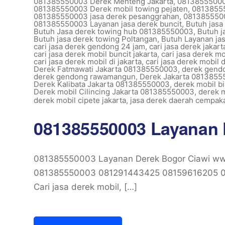
081385550003 Derek Menteng Jakarta
,
08138555000
081385550003 Derek mobil towing pejaten
,
08138555
081385550003 jasa derek pesanggrahan
,
0813855500
081385550003 Layanan jasa derek buncit
,
Butuh jas
Butuh Jasa derek towing hub 081385550003
,
Butuh 
Butuh jasa derek towing Poltangan
,
Butuh Layanan ja
cari jasa derek gendong 24 jam
,
cari jasa derek jakar
cari jasa derek mobil buncit jakarta
,
cari jasa derek m
cari jasa derek mobil di jakarta
,
cari jasa derek mobil 
Derek Fatmawati Jakarta 081385550003
,
derek gend
derek gendong rawamangun
,
Derek Jakarta 081385
Derek Kalibata Jakarta 081385550003
,
derek mobil bi
Derek mobil Cilincing Jakarta 081385550003
,
derek m
derek mobil cipete jakarta
,
jasa derek daerah cempaka
081385550003 Layanan 
081385550003 Layanan Derek Bogor Ciawi www
081385550003 081291443425 08159616205 08
Cari jasa derek mobil, […]