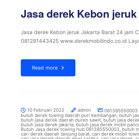
Jasa derek Kebon jeruk 
Jasa derek Kebon jeruk Jakarta Barat 24 jam
081291443425 www.derekmobilindo.co.id Laya
Read more
10 Februari 2022
admin
081385550003 
butuh derek towing daerah puri kembangan
,
butuh ja
butuh jasa derek daerah duren sawit
,
butuh jasa dere
butuh jasa derek jakarta
,
butuh jasa derek mobil panc
Butuh Jasa derek towing hub 081385550003
,
butuh m
cari derek daerah tanjung barat
,
cari derek mobil tow
cari jasa dereik daerah dewi sartika
,
cari jasa derek
,
c