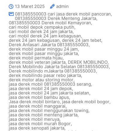
13 Maret 2025
admin
081385550003 cari jasa derek mobil pancoran
,
081385550003 Derek Menteng Jakarta
,
081385550003 Derek mobil Kemayoran
,
cari mobil depok cempaka putih
,
cari mobil derek 24 jam jakarta
,
cari mobil derek 24 jam kebagusan
,
derek 24 jam kebagusan
,
derek 24 jam tebet
,
Derek Antasari Jakarta 081385550003
,
derek mobil pasar minggu 24 jam
,
derek mobil pasar minggu jakarta
,
derek mobil permata hijau
,
derek mobil veteran jakarta
,
DEREK MOBILINDO
,
Derek Mobilindo Jakarta Selatan 081385550003
,
Derek mobilindo mJakarta 081385550003
,
derek mobilindo pasar rebo jakarta
,
derek motor atau storing motor
,
jasa derek mobil 081385550003 serang
,
jasa derek mobil 24 jam depok
,
jasa derek mobil 24 jam jakarta selatan
,
jasa derek mobil bambu apus
,
Jasa derek mobil bintaro
,
jasa derek mobil bogor
,
jasa derek mobil manggarai
,
jasa derek mobil menggunakan towing
,
jasa derek mobil menteng jakarta
,
jasa derek mobil meruya
,
jasa derek mobil murah Bogor
,
jasa derek senopati jakarta
,