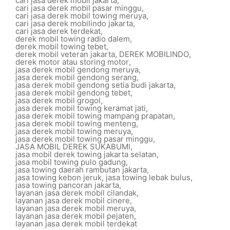
cari jasa derek mobil jakarta
,
cari jasa derek mobil pasar minggu
,
cari jasa derek mobil towing meruya
,
cari jasa derek mobilindo jakarta
,
cari jasa derek terdekat
,
derek mobil towing radio dalem
,
derek mobil towing tebet
,
derek mobil veteran jakarta
,
DEREK MOBILINDO
,
derek motor atau storing motor
,
jasa derek mobil gendong meruya
,
jasa derek mobil gendong serang
,
jasa derek mobil gendong setia budi jakarta
,
jasa derek mobil gendong tebet
,
jasa derek mobil grogol
,
jasa derek mobil towing keramat jati
,
jasa derek mobil towing mampang prapatan
,
jasa derek mobil towing menteng
,
jasa derek mobil towing meruya
,
jasa derek mobil towing pasar minggu
,
JASA MOBIL DEREK SUKABUMI
,
jasa mobil derek towing jakarta selatan
,
jasa mobil towing pulo gadung
,
jasa towing daerah rambutan jakarta
,
jasa towing kebon jeruk
,
jasa towing lebak bulus
,
jasa towing pancoran jakarta
,
layanan jasa derek mobil cilandak
,
layanan jasa derek mobil cinere
,
layanan jasa derek mobil meruya
,
layanan jasa derek mobil pejaten
,
layanan jasa derek mobil terdekat