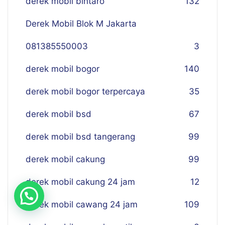
derek mobil bintaro
132
Derek Mobil Blok M Jakarta
081385550003
3
derek mobil bogor
140
derek mobil bogor terpercaya
35
derek mobil bsd
67
derek mobil bsd tangerang
99
derek mobil cakung
99
derek mobil cakung 24 jam
12
derek mobil cawang 24 jam
109