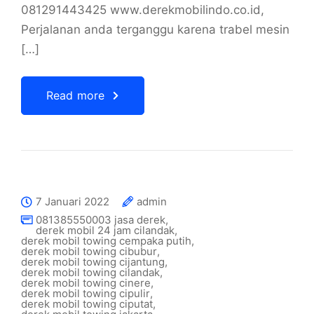
081291443425 www.derekmobilindo.co.id,
Perjalanan anda terganggu karena trabel mesin
[…]
Read more
7 Januari 2022
admin
081385550003 jasa derek
,
derek mobil 24 jam cilandak
,
derek mobil towing cempaka putih
,
derek mobil towing cibubur
,
derek mobil towing cijantung
,
derek mobil towing cilandak
,
derek mobil towing cinere
,
derek mobil towing cipulir
,
derek mobil towing ciputat
,