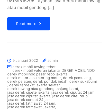
08159616205 Layanan jasa derek mobil towing
atau mobil gendong […]
Read more
9 Januari 2022
admin
derek mobil towing tebet
,
derek mobil veteran jakarta
,
DEREK MOBILINDO
,
derek mobilindo pasar rebo jakarta
,
derek motor atau storing motor
,
derek pamulang
,
derek pejaten
,
derek pondok indah
,
derek sukabumi
,
derek terdekat jakarta selatan
,
derek towing atau gendong tanjung barat
,
jasa derek cipete jakarta
,
jasa derek ciputat 24 jam
,
jasa derek ciputat jakarta
,
jasa derek citeureup
,
jasa derek condet 24 jam
,
jasa derek fatmawati 24 jam
,
jasa derek fatmawati jakarta
,