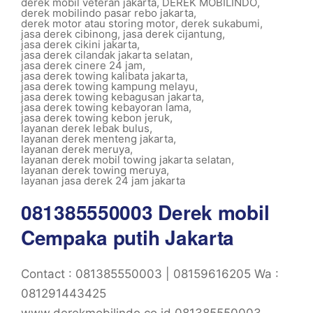
derek mobil veteran jakarta
,
DEREK MOBILINDO
,
derek mobilindo pasar rebo jakarta
,
derek motor atau storing motor
,
derek sukabumi
,
jasa derek cibinong
,
jasa derek cijantung
,
jasa derek cikini jakarta
,
jasa derek cilandak jakarta selatan
,
jasa derek cinere 24 jam
,
jasa derek towing kalibata jakarta
,
jasa derek towing kampung melayu
,
jasa derek towing kebagusan jakarta
,
jasa derek towing kebayoran lama
,
jasa derek towing kebon jeruk
,
layanan derek lebak bulus
,
layanan derek menteng jakarta
,
layanan derek meruya
,
layanan derek mobil towing jakarta selatan
,
layanan derek towing meruya
,
layanan jasa derek 24 jam jakarta
081385550003 Derek mobil
Cempaka putih Jakarta
Contact : 081385550003 | 08159616205 Wa :
081291443425