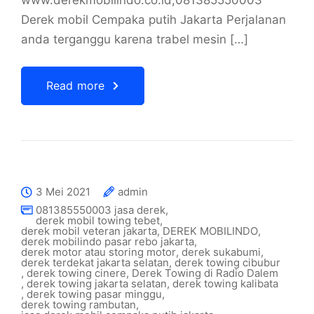
www.derekmobilindo.co.id,081385550003
Derek mobil Cempaka putih Jakarta Perjalanan
anda terganggu karena trabel mesin […]
Read more
3 Mei 2021
admin
081385550003 jasa derek
,
derek mobil towing tebet
,
derek mobil veteran jakarta
,
DEREK MOBILINDO
,
derek mobilindo pasar rebo jakarta
,
derek motor atau storing motor
,
derek sukabumi
,
derek terdekat jakarta selatan
,
derek towing cibubur
,
derek towing cinere
,
Derek Towing di Radio Dalem
,
derek towing jakarta selatan
,
derek towing kalibata
,
derek towing pasar minggu
,
derek towing rambutan
,