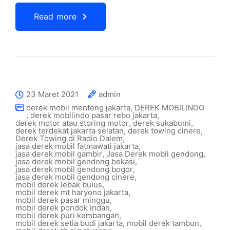
Read more
23 Maret 2021
admin
derek mobil menteng jakarta
,
DEREK MOBILINDO
,
derek mobilindo pasar rebo jakarta
,
derek motor atau storing motor
,
derek sukabumi
,
derek terdekat jakarta selatan
,
derek towing cinere
,
Derek Towing di Radio Dalem
,
jasa derek mobil fatmawati jakarta
,
jasa derek mobil gambir
,
Jasa Derek mobil gendong
,
jasa derek mobil gendong bekasi
,
jasa derek mobil gendong bogor
,
jasa derek mobil gendong cinere
,
mobil derek lebak bulus
,
mobil derek mt haryono jakarta
,
mobil derek pasar minggu
,
mobil derek pondok indah
,
mobil derek puri kembangan
,
mobil derek setia budi jakarta
,
mobil derek tambun
,