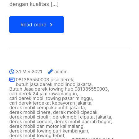
dengan kualitas […]
Read more
31 Mei 2021
admin
081385550003 jasa derek
,
butuh jasa derek mobilindo jakarta
,
Butuh Jasa derek towing hub 081385550003
,
cari derek 24 jam rawamangun
,
cari derek mobil towing pasar minggu
,
cari derek terdekat kebayoran jakarta
,
derek mobil cempaka putih jakarta
,
derek mobil cinere
,
derek mobil cipedak
,
derek mobil cipulir
,
derek mobil ciputat jakarta
,
derek mobil condet
,
derek mobil daerah bogor
,
derek mobil dan motor kalimalang
,
derek mobil towing puri kembangan
,
derek mobil towing tebet
,