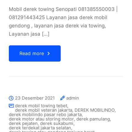
Mobil derek towing Senopati 081385550003 |
081291443425 Layanan jasa derek mobil
gendong , layanan jasa derek via towing,
Layanan jasa […]
Read more
23 Desember 2021
admin
derek mobil towing tebet
,
derek mobil veteran jakarta
,
DEREK MOBILINDO
,
derek mobilindo pasar rebo jakarta
,
derek motor atau storing motor
,
derek pamulang
,
derek pejaten
,
derek sukabumi
,
derek terdekat jakarta selatan
,