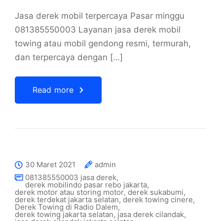
Jasa derek mobil terpercaya Pasar minggu
081385550003 Layanan jasa derek mobil
towing atau mobil gendong resmi, termurah,
dan terpercaya dengan […]
Read more
30 Maret 2021
admin
081385550003 jasa derek
,
derek mobilindo pasar rebo jakarta
,
derek motor atau storing motor
,
derek sukabumi
,
derek terdekat jakarta selatan
,
derek towing cinere
,
Derek Towing di Radio Dalem
,
derek towing jakarta selatan
,
jasa derek cilandak
,