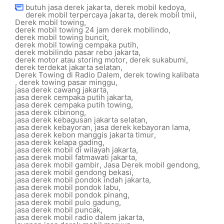
butuh jasa derek jakarta
,
derek mobil kedoya
,
derek mobil terpercaya jakarta
,
derek mobil tmii
,
Derek mobil towing
,
derek mobil towing 24 jam derek mobilindo
,
derek mobil towing buncit
,
derek mobil towing cempaka putih
,
derek mobilindo pasar rebo jakarta
,
derek motor atau storing motor
,
derek sukabumi
,
derek terdekat jakarta selatan
,
Derek Towing di Radio Dalem
,
derek towing kalibata
,
derek towing pasar minggu
,
jasa derek cawang jakarta
,
jasa derek cempaka putih jakarta
,
jasa derek cempaka putih towing
,
jasa derek cibinong
,
jasa derek kebagusan jakarta selatan
,
jasa derek kebayoran
,
jasa derek kebayoran lama
,
jasa derek kebon manggis jakarta timur
,
jasa derek kelapa gading
,
jasa derek mobil di wilayah jakarta
,
jasa derek mobil fatmawati jakarta
,
jasa derek mobil gambir
,
Jasa Derek mobil gendong
,
jasa derek mobil gendong bekasi
,
jasa derek mobil pondok indah jakarta
,
jasa derek mobil pondok labu
,
jasa derek mobil pondok pinang
,
jasa derek mobil pulo gadung
,
jasa derek mobil puncak
,
jasa derek mobil radio dalem jakarta
,