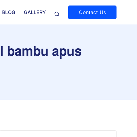
Contact Us
BLOG
GALLERY
il bambu apus