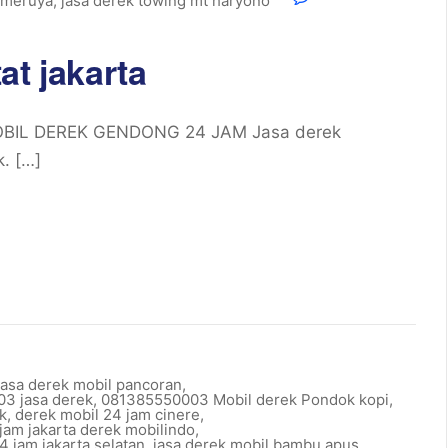
 meruya
,
jasa derek towing mt haryono
at jakarta
BIL DEREK GENDONG 24 JAM Jasa derek
. […]
asa derek mobil pancoran
,
3 jasa derek
,
081385550003 Mobil derek Pondok kopi
,
k
,
derek mobil 24 jam cinere
,
jam jakarta derek mobilindo
,
4 jam jakarta selatan
,
jasa derek mobil bambu apus
,