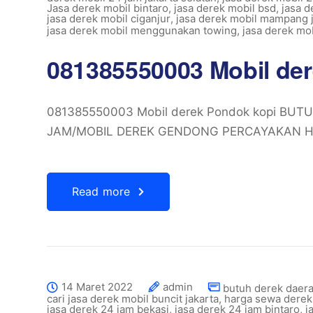
Jasa derek mobil bintaro
,
jasa derek mobil bsd
,
jasa 
jasa derek mobil ciganjur
,
jasa derek mobil mampang j
jasa derek mobil menggunakan towing
,
jasa derek mo
081385550003 Mobil de
081385550003 Mobil derek Pondok kopi BU
JAM/MOBIL DEREK GENDONG PERCAYAKAN HA
Read more
14 Maret 2022
admin
butuh derek daer
cari jasa derek mobil buncit jakarta
,
harga sewa derek
jasa derek 24 jam bekasi
,
jasa derek 24 jam bintaro
,
j