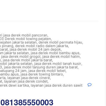
i jasa derek mobil pancoran
,
3 Derek mobil towing pejaten
,
ejaten jakarta selatan
,
derek mobil permata hijau
,
k pinang
,
derek mobil radio dalem jakarta
,
barat
,
jasa derek mobil 24 jam depok
,
am jakarta selatan
,
jasa derek mobil bambu apus
,
,
jasa derek mobil grogol
,
jasa derek mobil halim
,
k
,
jasa derek mobil jakarta barat
,
obil jakarta selatan
,
jasa derek mobil tanah kusir
,
03
,
jasa derek mobil tanjung duren jakarta barat
,
imatupang 24 jam
,
jasa derek mobil tebet
,
 bambu apus
,
jasa derek towing bintaro
,
arta
,
layanan jasa derek cinere
,
at
,
layanan jasa derek condet
,
derek dewi sartika
,
layanan jasa derek duren sawit
 081385550003