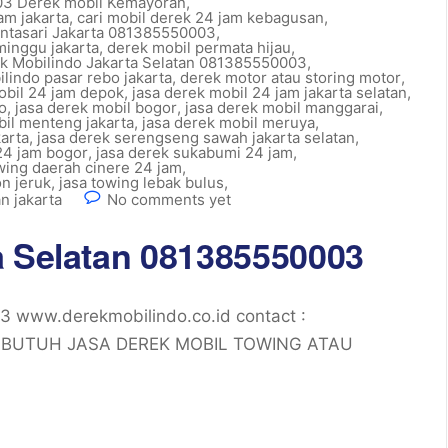
3 Derek mobil Kemayoran
,
am jakarta
,
cari mobil derek 24 jam kebagusan
,
ntasari Jakarta 081385550003
,
minggu jakarta
,
derek mobil permata hijau
,
k Mobilindo Jakarta Selatan 081385550003
,
lindo pasar rebo jakarta
,
derek motor atau storing motor
,
obil 24 jam depok
,
jasa derek mobil 24 jam jakarta selatan
,
o
,
jasa derek mobil bogor
,
jasa derek mobil manggarai
,
bil menteng jakarta
,
jasa derek mobil meruya
,
karta
,
jasa derek serengseng sawah jakarta selatan
,
 24 jam bogor
,
jasa derek sukabumi 24 jam
,
wing daerah cinere 24 jam
,
n jeruk
,
jasa towing lebak bulus
,
n jakarta
No comments yet
a Selatan 081385550003
3 www.derekmobilindo.co.id contact :
5 BUTUH JASA DEREK MOBIL TOWING ATAU