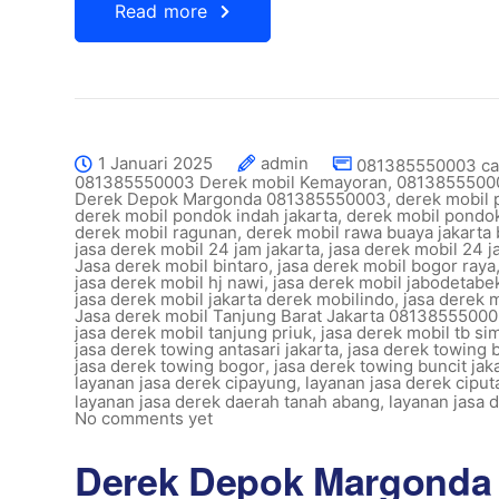
Read more
1 Januari 2025
admin
081385550003 car
081385550003 Derek mobil Kemayoran
,
08138555000
Derek Depok Margonda 081385550003
,
derek mobil p
derek mobil pondok indah jakarta
,
derek mobil pondo
derek mobil ragunan
,
derek mobil rawa buaya jakarta 
jasa derek mobil 24 jam jakarta
,
jasa derek mobil 24 j
Jasa derek mobil bintaro
,
jasa derek mobil bogor raya
jasa derek mobil hj nawi
,
jasa derek mobil jabodetabe
jasa derek mobil jakarta derek mobilindo
,
jasa derek m
Jasa derek mobil Tanjung Barat Jakarta 0813855500
jasa derek mobil tanjung priuk
,
jasa derek mobil tb s
jasa derek towing antasari jakarta
,
jasa derek towing
jasa derek towing bogor
,
jasa derek towing buncit jak
layanan jasa derek cipayung
,
layanan jasa derek ciput
layanan jasa derek daerah tanah abang
,
layanan jasa 
No comments yet
Derek Depok Margonda