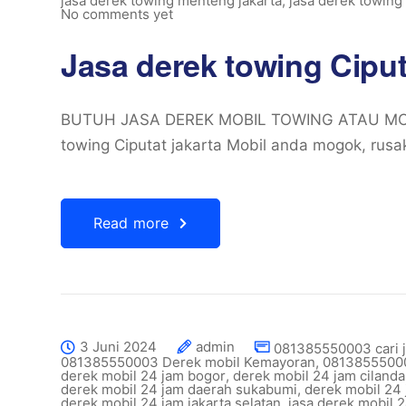
jasa derek towing menteng jakarta
,
jasa derek towing
No comments yet
Jasa derek towing Ciput
BUTUH JASA DEREK MOBIL TOWING ATAU MO
towing Ciputat jakarta Mobil anda mogok, rusak
Read more
3 Juni 2024
admin
081385550003 cari j
081385550003 Derek mobil Kemayoran
,
08138555000
derek mobil 24 jam bogor
,
derek mobil 24 jam cilanda
derek mobil 24 jam daerah sukabumi
,
derek mobil 24 
derek mobil 24 jam jakarta selatan
,
jasa derek mobil 2