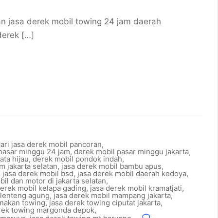
jasa derek mobil towing 24 jam daerah
derek […]
ri jasa derek mobil pancoran
,
pasar minggu 24 jam
,
derek mobil pasar minggu jakarta
,
ata hijau
,
derek mobil pondok indah
,
m jakarta selatan
,
jasa derek mobil bambu apus
,
,
jasa derek mobil bsd
,
jasa derek mobil daerah kedoya
,
bil dan motor di jakarta selatan
,
derek mobil kelapa gading
,
jasa derek mobil kramatjati
,
 lenteng agung
,
jasa derek mobil mampang jakarta
,
nakan towing
,
jasa derek towing ciputat jakarta
,
erek towing margonda depok
,