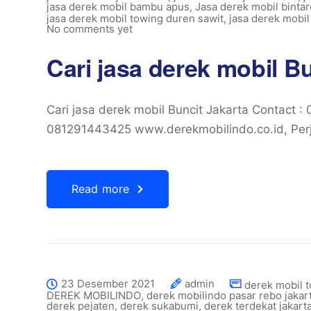
jasa derek mobil bambu apus
,
Jasa derek mobil bintar
jasa derek mobil towing duren sawit
,
jasa derek mobil
No comments yet
Cari jasa derek mobil B
Cari jasa derek mobil Buncit Jakarta Contact
081291443425 www.derekmobilindo.co.id, Perj
Read more
23 Desember 2021
admin
derek mobil t
DEREK MOBILINDO
,
derek mobilindo pasar rebo jakar
derek pejaten
,
derek sukabumi
,
derek terdekat jakart