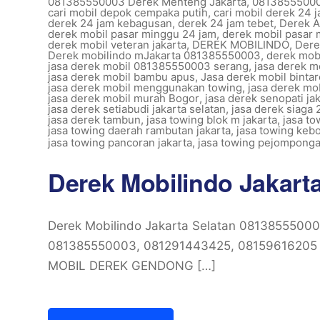
081385550003 Derek Menteng Jakarta
,
08138555000
cari mobil depok cempaka putih
,
cari mobil derek 24 j
derek 24 jam kebagusan
,
derek 24 jam tebet
,
Derek A
derek mobil pasar minggu 24 jam
,
derek mobil pasar 
derek mobil veteran jakarta
,
DEREK MOBILINDO
,
Dere
Derek mobilindo mJakarta 081385550003
,
derek mobi
jasa derek mobil 081385550003 serang
,
jasa derek m
jasa derek mobil bambu apus
,
Jasa derek mobil bintar
jasa derek mobil menggunakan towing
,
jasa derek mo
jasa derek mobil murah Bogor
,
jasa derek senopati ja
jasa derek setiabudi jakarta selatan
,
jasa derek siaga
jasa derek tambun
,
jasa towing blok m jakarta
,
jasa to
jasa towing daerah rambutan jakarta
,
jasa towing kebo
jasa towing pancoran jakarta
,
jasa towing pejomponga
Derek Mobilindo Jakart
Derek Mobilindo Jakarta Selatan 08138555000
081385550003, 081291443425, 0815961620
MOBIL DEREK GENDONG […]