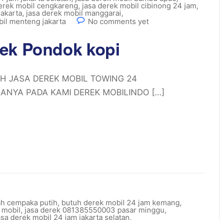
derek mobil cengkareng
,
jasa derek mobil cibinong 24 jam
,
akarta
,
jasa derek mobil manggarai
,
bil menteng jakarta
No comments yet
rek Pondok kopi
TUH JASA DEREK MOBIL TOWING 24
NYA PADA KAMI DEREK MOBILINDO […]
ah cempaka putih
,
butuh derek mobil 24 jam kemang
,
 mobil
,
jasa derek 081385550003 pasar minggu
,
asa derek mobil 24 jam jakarta selatan
,