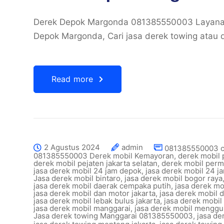
Derek Depok Margonda 081385550003 Layanan 
Depok Margonda, Cari jasa derek towing atau 
Read more
2 Agustus 2024
admin
081385550003 ca
081385550003 Derek mobil Kemayoran
,
derek mobil 
derek mobil pejaten jakarta selatan
,
derek mobil perm
jasa derek mobil 24 jam depok
,
jasa derek mobil 24 ja
Jasa derek mobil bintaro
,
jasa derek mobil bogor raya
jasa derek mobil daerak cempaka putih
,
jasa derek mo
jasa derek mobil dan motor jakarta
,
jasa derek mobil 
jasa derek mobil lebak bulus jakarta
,
jasa derek mobil
jasa derek mobil manggarai
,
jasa derek mobil menggu
Jasa derek towing Manggarai 081385550003
,
jasa d