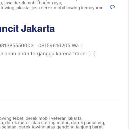
o
,
jasa derek mobil bogor raya
,
 towing jakarta
,
jasa derek mobil towing kemayoran
uncit Jakarta
 : 081385550003 | 08159616205 Wa :
alanan anda terganggu karena trabel […]
owing tebet
,
derek mobil veteran jakarta
,
ta
,
derek motor atau storing motor
,
derek pamulang
,
a selatan
,
derek towing atau gendong tanjung barat
,