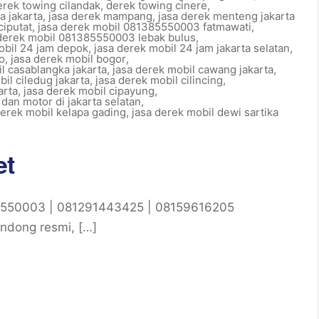
erek towing cilandak
,
derek towing cinere
,
a jakarta
,
jasa derek mampang
,
jasa derek menteng jakarta
iputat
,
jasa derek mobil 081385550003 fatmawati
,
 derek mobil 081385550003 lebak bulus
,
obil 24 jam depok
,
jasa derek mobil 24 jam jakarta selatan
,
o
,
jasa derek mobil bogor
,
l casablangka jakarta
,
jasa derek mobil cawang jakarta
,
il ciledug jakarta
,
jasa derek mobil cilincing
,
arta
,
jasa derek mobil cipayung
,
 dan motor di jakarta selatan
,
derek mobil kelapa gading
,
jasa derek mobil dewi sartika
et
5550003 | 081291443425 | 08159616205
endong resmi, […]