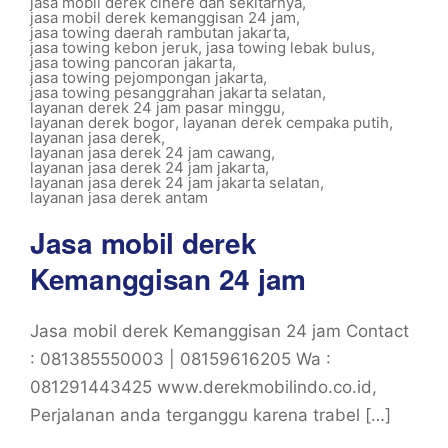
jasa mobil derek cinere dan sekitarnya
,
jasa mobil derek kemanggisan 24 jam
,
jasa towing daerah rambutan jakarta
,
jasa towing kebon jeruk
,
jasa towing lebak bulus
,
jasa towing pancoran jakarta
,
jasa towing pejompongan jakarta
,
jasa towing pesanggrahan jakarta selatan
,
layanan derek 24 jam pasar minggu
,
layanan derek bogor
,
layanan derek cempaka putih
,
layanan jasa derek
,
layanan jasa derek 24 jam cawang
,
layanan jasa derek 24 jam jakarta
,
layanan jasa derek 24 jam jakarta selatan
,
layanan jasa derek antam
Jasa mobil derek
Kemanggisan 24 jam
Jasa mobil derek Kemanggisan 24 jam Contact
: 081385550003 | 08159616205 Wa :
081291443425 www.derekmobilindo.co.id,
Perjalanan anda terganggu karena trabel […]