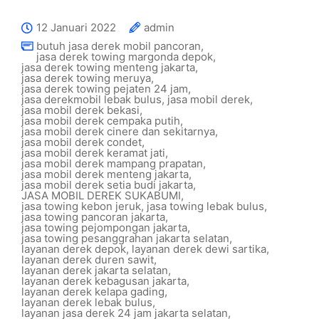
12 Januari 2022
admin
butuh jasa derek mobil pancoran
,
jasa derek towing margonda depok
,
jasa derek towing menteng jakarta
,
jasa derek towing meruya
,
jasa derek towing pejaten 24 jam
,
jasa derekmobil lebak bulus
,
jasa mobil derek
,
jasa mobil derek bekasi
,
jasa mobil derek cempaka putih
,
jasa mobil derek cinere dan sekitarnya
,
jasa mobil derek condet
,
jasa mobil derek keramat jati
,
jasa mobil derek mampang prapatan
,
jasa mobil derek menteng jakarta
,
jasa mobil derek setia budi jakarta
,
JASA MOBIL DEREK SUKABUMI
,
jasa towing kebon jeruk
,
jasa towing lebak bulus
,
jasa towing pancoran jakarta
,
jasa towing pejompongan jakarta
,
jasa towing pesanggrahan jakarta selatan
,
layanan derek depok
,
layanan derek dewi sartika
,
layanan derek duren sawit
,
layanan derek jakarta selatan
,
layanan derek kebagusan jakarta
,
layanan derek kelapa gading
,
layanan derek lebak bulus
,
layanan jasa derek 24 jam jakarta selatan
,