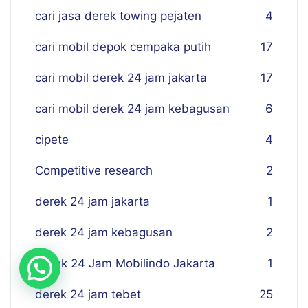
cari jasa derek towing pejaten
4
cari mobil depok cempaka putih
17
cari mobil derek 24 jam jakarta
17
cari mobil derek 24 jam kebagusan
6
cipete
4
Competitive research
2
derek 24 jam jakarta
1
derek 24 jam kebagusan
2
Derek 24 Jam Mobilindo Jakarta
1
derek 24 jam tebet
25