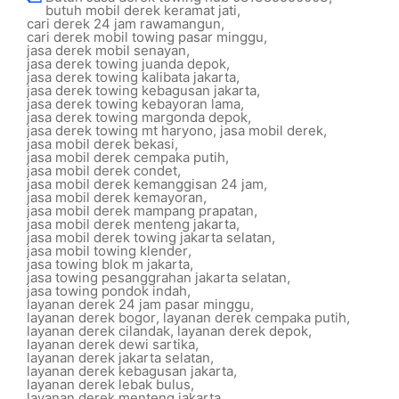
butuh mobil derek keramat jati
,
cari derek 24 jam rawamangun
,
cari derek mobil towing pasar minggu
,
jasa derek mobil senayan
,
jasa derek towing juanda depok
,
jasa derek towing kalibata jakarta
,
jasa derek towing kebagusan jakarta
,
jasa derek towing kebayoran lama
,
jasa derek towing margonda depok
,
jasa derek towing mt haryono
,
jasa mobil derek
,
jasa mobil derek bekasi
,
jasa mobil derek cempaka putih
,
jasa mobil derek condet
,
jasa mobil derek kemanggisan 24 jam
,
jasa mobil derek kemayoran
,
jasa mobil derek mampang prapatan
,
jasa mobil derek menteng jakarta
,
jasa mobil derek towing jakarta selatan
,
jasa mobil towing klender
,
jasa towing blok m jakarta
,
jasa towing pesanggrahan jakarta selatan
,
jasa towing pondok indah
,
layanan derek 24 jam pasar minggu
,
layanan derek bogor
,
layanan derek cempaka putih
,
layanan derek cilandak
,
layanan derek depok
,
layanan derek dewi sartika
,
layanan derek jakarta selatan
,
layanan derek kebagusan jakarta
,
layanan derek lebak bulus
,
layanan derek menteng jakarta
,