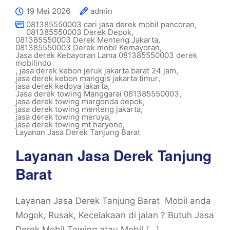
19 Mei 2026
admin
081385550003 cari jasa derek mobil pancoran
,
081385550003 Derek Depok
,
081385550003 Derek Menteng Jakarta
,
081385550003 Derek mobil Kemayoran
,
Jasa derek Kebayoran Lama 081385550003 derek
mobilindo
,
jasa derek kebon jeruk jakarta barat 24 jam
,
jasa derek kebon manggis jakarta timur
,
jasa derek kedoya jakarta
,
Jasa derek towing Manggarai 081385550003
,
jasa derek towing margonda depok
,
jasa derek towing menteng jakarta
,
jasa derek towing meruya
,
jasa derek towing mt haryono
,
Layanan Jasa Derek Tanjung Barat
Layanan Jasa Derek Tanjung
Barat
Layanan Jasa Derek Tanjung Barat Mobil anda
Mogok, Rusak, Kecelakaan di jalan ? Butuh Jasa
Derek Mobil Towing atau Mobil […]