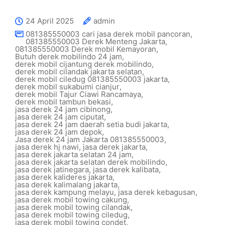
24 April 2025
admin
081385550003 cari jasa derek mobil pancoran
,
081385550003 Derek Menteng Jakarta
,
081385550003 Derek mobil Kemayoran
,
Butuh derek mobilindo 24 jam
,
derek mobil cijantung derek mobilindo
,
derek mobil cilandak jakarta selatan
,
derek mobil ciledug 081385550003 jakarta
,
derek mobil sukabumi cianjur
,
derek mobil Tajur Ciawi Rancamaya
,
derek mobil tambun bekasi
,
jasa derek 24 jam cibinong
,
jasa derek 24 jam ciputat
,
jasa derek 24 jam daerah setia budi jakarta
,
jasa derek 24 jam depok
,
Jasa derek 24 jam Jakarta 081385550003
,
jasa derek hj nawi
,
jasa derek jakarta
,
jasa derek jakarta selatan 24 jam
,
jasa derek jakarta selatan derek mobilindo
,
jasa derek jatinegara
,
jasa derek kalibata
,
jasa derek kalideres jakarta
,
jasa derek kalimalang jakarta
,
jasa derek kampung melayu
,
jasa derek kebagusan
,
jasa derek mobil towing cakung
,
jasa derek mobil towing cilandak
,
jasa derek mobil towing ciledug
,
jasa derek mobil towing condet
,