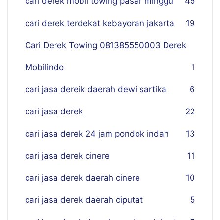
cari derek mobil towing pasar minggu
45
cari derek terdekat kebayoran jakarta
19
Cari Derek Towing 081385550003 Derek
Mobilindo
1
cari jasa dereik daerah dewi sartika
6
cari jasa derek
22
cari jasa derek 24 jam pondok indah
13
cari jasa derek cinere
11
cari jasa derek daerah cinere
10
cari jasa derek daerah ciputat
5