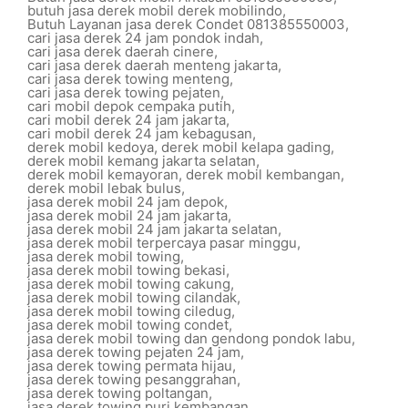
butuh jasa derek mobil derek mobilindo
,
Butuh Layanan jasa derek Condet 081385550003
,
cari jasa derek 24 jam pondok indah
,
cari jasa derek daerah cinere
,
cari jasa derek daerah menteng jakarta
,
cari jasa derek towing menteng
,
cari jasa derek towing pejaten
,
cari mobil depok cempaka putih
,
cari mobil derek 24 jam jakarta
,
cari mobil derek 24 jam kebagusan
,
derek mobil kedoya
,
derek mobil kelapa gading
,
derek mobil kemang jakarta selatan
,
derek mobil kemayoran
,
derek mobil kembangan
,
derek mobil lebak bulus
,
jasa derek mobil 24 jam depok
,
jasa derek mobil 24 jam jakarta
,
jasa derek mobil 24 jam jakarta selatan
,
jasa derek mobil terpercaya pasar minggu
,
jasa derek mobil towing
,
jasa derek mobil towing bekasi
,
jasa derek mobil towing cakung
,
jasa derek mobil towing cilandak
,
jasa derek mobil towing ciledug
,
jasa derek mobil towing condet
,
jasa derek mobil towing dan gendong pondok labu
,
jasa derek towing pejaten 24 jam
,
jasa derek towing permata hijau
,
jasa derek towing pesanggrahan
,
jasa derek towing poltangan
,
jasa derek towing puri kembangan