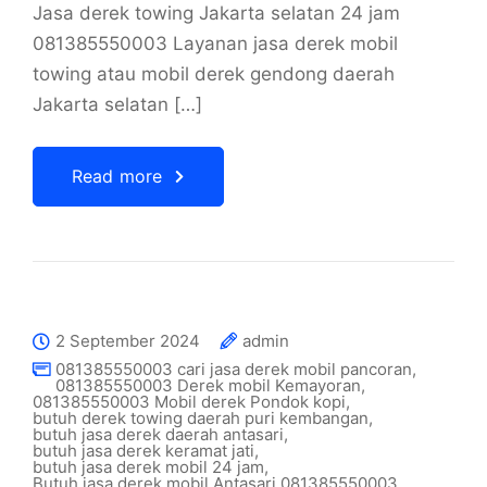
Jasa derek towing Jakarta selatan 24 jam
081385550003 Layanan jasa derek mobil
towing atau mobil derek gendong daerah
Jakarta selatan […]
Read more
2 September 2024
admin
081385550003 cari jasa derek mobil pancoran
,
081385550003 Derek mobil Kemayoran
,
081385550003 Mobil derek Pondok kopi
,
butuh derek towing daerah puri kembangan
,
butuh jasa derek daerah antasari
,
butuh jasa derek keramat jati
,
butuh jasa derek mobil 24 jam
,
Butuh jasa derek mobil Antasari 081385550003
,