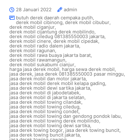
28 Januari 2022
admin
butuh derek daerah cempaka putih
,
derek mobil cibinong
,
derek mobil cibubur
,
derek mobil ciganjur
,
derek mobil cijantung derek mobilindo
,
derek mobil ciledug 081385550003 jakarta
,
derek mobil cinere
,
derek mobil cipedak
,
derek mobil radio dalem jakarta
,
derek mobil ragunan
,
derek mobil rawa buaya jakarta barat
,
derek mobil rawamangun
,
derek mobil sukabumi cianjur
,
harga jasa derek mobil
,
harga sewa derek mobil
,
jasa derek
,
jasa derek 081385550003 pasar minggu
,
jasa derek mobil dan motor jakarta
,
jasa derek mobil derek mobil kelapa gading
,
jasa derek mobil dewi sartika jakarta
,
jasa derek mobil di jabodetabek
,
jasa derek mobil di jakarta selatan
,
jasa derek mobil towing cilandak
,
jasa derek mobil towing ciledug
,
jasa derek mobil towing condet
,
jasa derek mobil towing dan gendong pondok labu
,
jasa derek mobil towing derek mobilindo
,
jasa derek mobil towing dewi sartika
,
jasa derek towing bogor
,
jasa derek towing buncit
,
jasa derek towing buncit jakarta
,
jasa derek towing cawang
,