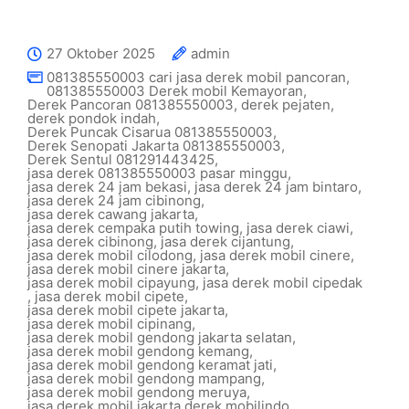
27 Oktober 2025
admin
081385550003 cari jasa derek mobil pancoran
,
081385550003 Derek mobil Kemayoran
,
Derek Pancoran 081385550003
,
derek pejaten
,
derek pondok indah
,
Derek Puncak Cisarua 081385550003
,
Derek Senopati Jakarta 081385550003
,
Derek Sentul 081291443425
,
jasa derek 081385550003 pasar minggu
,
jasa derek 24 jam bekasi
,
jasa derek 24 jam bintaro
,
jasa derek 24 jam cibinong
,
jasa derek cawang jakarta
,
jasa derek cempaka putih towing
,
jasa derek ciawi
,
jasa derek cibinong
,
jasa derek cijantung
,
jasa derek mobil cilodong
,
jasa derek mobil cinere
,
jasa derek mobil cinere jakarta
,
jasa derek mobil cipayung
,
jasa derek mobil cipedak
,
jasa derek mobil cipete
,
jasa derek mobil cipete jakarta
,
jasa derek mobil cipinang
,
jasa derek mobil gendong jakarta selatan
,
jasa derek mobil gendong kemang
,
jasa derek mobil gendong keramat jati
,
jasa derek mobil gendong mampang
,
jasa derek mobil gendong meruya
,
jasa derek mobil jakarta derek mobilindo
,