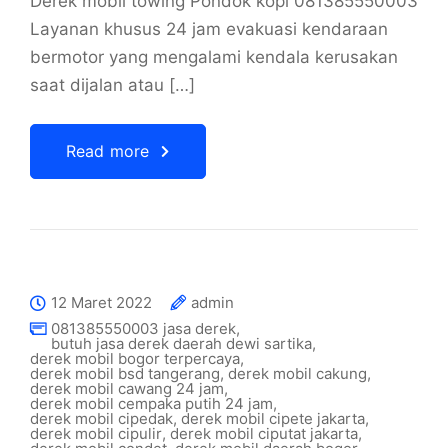
Derek mobil towing Pondok kopi 081385550003
Layanan khusus 24 jam evakuasi kendaraan
bermotor yang mengalami kendala kerusakan
saat dijalan atau […]
Read more
12 Maret 2022
admin
081385550003 jasa derek
,
butuh jasa derek daerah dewi sartika
,
derek mobil bogor terpercaya
,
derek mobil bsd tangerang
,
derek mobil cakung
,
derek mobil cawang 24 jam
,
derek mobil cempaka putih 24 jam
,
derek mobil cipedak
,
derek mobil cipete jakarta
,
derek mobil cipulir
,
derek mobil ciputat jakarta
,