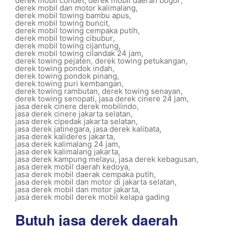
derek mobil condet
,
derek mobil daerah bogor
,
derek mobil dan motor kalimalang
,
derek mobil towing bambu apus
,
derek mobil towing buncit
,
derek mobil towing cempaka putih
,
derek mobil towing cibubur
,
derek mobil towing cijantung
,
derek mobil towing cilandak 24 jam
,
derek towing pejaten
,
derek towing petukangan
,
derek towing pondok indah
,
derek towing pondok pinang
,
derek towing puri kembangan
,
derek towing rambutan
,
derek towing senayan
,
derek towing senopati
,
jasa derek cinere 24 jam
,
jasa derek cinere derek mobilindo
,
jasa derek cinere jakarta selatan
,
jasa derek cipedak jakarta selatan
,
jasa derek jatinegara
,
jasa derek kalibata
,
jasa derek kalideres jakarta
,
jasa derek kalimalang 24 jam
,
jasa derek kalimalang jakarta
,
jasa derek kampung melayu
,
jasa derek kebagusan
,
jasa derek mobil daerah kedoya
,
jasa derek mobil daerak cempaka putih
,
jasa derek mobil dan motor di jakarta selatan
,
jasa derek mobil dan motor jakarta
,
jasa derek mobil derek mobil kelapa gading
Butuh jasa derek daerah