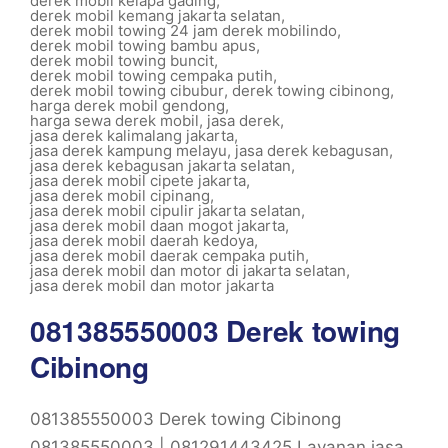
derek mobil kelapa gading
,
derek mobil kemang jakarta selatan
,
derek mobil towing 24 jam derek mobilindo
,
derek mobil towing bambu apus
,
derek mobil towing buncit
,
derek mobil towing cempaka putih
,
derek mobil towing cibubur
,
derek towing cibinong
,
harga derek mobil gendong
,
harga sewa derek mobil
,
jasa derek
,
jasa derek kalimalang jakarta
,
jasa derek kampung melayu
,
jasa derek kebagusan
,
jasa derek kebagusan jakarta selatan
,
jasa derek mobil cipete jakarta
,
jasa derek mobil cipinang
,
jasa derek mobil cipulir jakarta selatan
,
jasa derek mobil daan mogot jakarta
,
jasa derek mobil daerah kedoya
,
jasa derek mobil daerak cempaka putih
,
jasa derek mobil dan motor di jakarta selatan
,
jasa derek mobil dan motor jakarta
081385550003 Derek towing
Cibinong
081385550003 Derek towing Cibinong
081385550003 | 081291443425 Layanan jasa