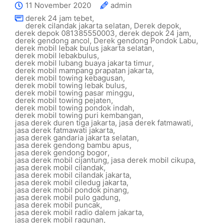
11 November 2020
admin
derek 24 jam tebet
,
derek cilandak jakarta selatan
,
Derek depok
,
derek depok 081385550003
,
derek depok 24 jam
,
derek gendong ancol
,
Derek gendong Pondok Labu
,
derek mobil lebak bulus jakarta selatan
,
derek mobil lebakbulus
,
derek mobil lubang buaya jakarta timur
,
derek mobil mampang prapatan jakarta
,
derek mobil towing kebagusan
,
derek mobil towing lebak bulus
,
derek mobil towing pasar minggu
,
derek mobil towing pejaten
,
derek mobil towing pondok indah
,
derek mobil towing puri kembangan
,
jasa derek duren tiga jakarta
,
jasa derek fatmawati
,
jasa derek fatmawati jakarta
,
jasa derek gandaria jakarta selatan
,
jasa derek gendong bambu apus
,
jasa derek gendong bogor
,
jasa derek mobil cijantung
,
jasa derek mobil cikupa
,
jasa derek mobil cilandak
,
jasa derek mobil cilandak jakarta
,
jasa derek mobil ciledug jakarta
,
jasa derek mobil pondok pinang
,
jasa derek mobil pulo gadung
,
jasa derek mobil puncak
,
jasa derek mobil radio dalem jakarta
,
jasa derek mobil ragunan
,