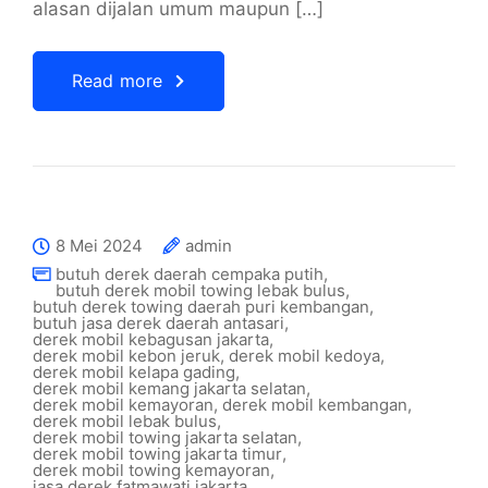
alasan dijalan umum maupun […]
Read more
8 Mei 2024
admin
butuh derek daerah cempaka putih
,
butuh derek mobil towing lebak bulus
,
butuh derek towing daerah puri kembangan
,
butuh jasa derek daerah antasari
,
derek mobil kebagusan jakarta
,
derek mobil kebon jeruk
,
derek mobil kedoya
,
derek mobil kelapa gading
,
derek mobil kemang jakarta selatan
,
derek mobil kemayoran
,
derek mobil kembangan
,
derek mobil lebak bulus
,
derek mobil towing jakarta selatan
,
derek mobil towing jakarta timur
,
derek mobil towing kemayoran
,
jasa derek fatmawati jakarta
,