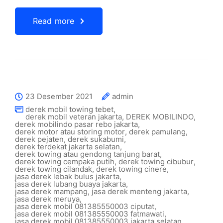
Read more
23 Desember 2021
admin
derek mobil towing tebet
,
derek mobil veteran jakarta
,
DEREK MOBILINDO
,
derek mobilindo pasar rebo jakarta
,
derek motor atau storing motor
,
derek pamulang
,
derek pejaten
,
derek sukabumi
,
derek terdekat jakarta selatan
,
derek towing atau gendong tanjung barat
,
derek towing cempaka putih
,
derek towing cibubur
,
derek towing cilandak
,
derek towing cinere
,
jasa derek lebak bulus jakarta
,
jasa derek lubang buaya jakarta
,
jasa derek mampang
,
jasa derek menteng jakarta
,
jasa derek meruya
,
jasa derek mobil 081385550003 ciputat
,
jasa derek mobil 081385550003 fatmawati
,
jasa derek mobil 081385550003 jakarta selatan
,