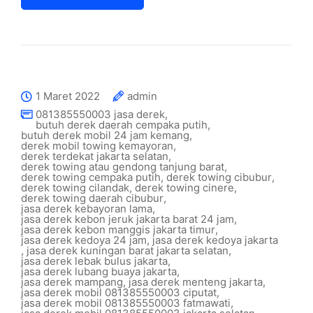
1 Maret 2022
admin
081385550003 jasa derek
,
butuh derek daerah cempaka putih
,
butuh derek mobil 24 jam kemang
,
derek mobil towing kemayoran
,
derek terdekat jakarta selatan
,
derek towing atau gendong tanjung barat
,
derek towing cempaka putih
,
derek towing cibubur
,
derek towing cilandak
,
derek towing cinere
,
derek towing daerah cibubur
,
jasa derek kebayoran lama
,
jasa derek kebon jeruk jakarta barat 24 jam
,
jasa derek kebon manggis jakarta timur
,
jasa derek kedoya 24 jam
,
jasa derek kedoya jakarta
,
jasa derek kuningan barat jakarta selatan
,
jasa derek lebak bulus jakarta
,
jasa derek lubang buaya jakarta
,
jasa derek mampang
,
jasa derek menteng jakarta
,
jasa derek mobil 081385550003 ciputat
,
jasa derek mobil 081385550003 fatmawati
,