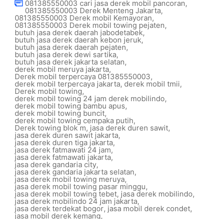
081385550003 cari jasa derek mobil pancoran
,
081385550003 Derek Menteng Jakarta
,
081385550003 Derek mobil Kemayoran
,
081385550003 Derek mobil towing pejaten
,
butuh jasa derek daerah jabodetabek
,
butuh jasa derek daerah kebon jeruk
,
butuh jasa derek daerah pejaten
,
butuh jasa derek dewi sartika
,
butuh jasa derek jakarta selatan
,
derek mobil meruya jakarta
,
Derek mobil terpercaya 081385550003
,
derek mobil terpercaya jakarta
,
derek mobil tmii
,
Derek mobil towing
,
derek mobil towing 24 jam derek mobilindo
,
derek mobil towing bambu apus
,
derek mobil towing buncit
,
derek mobil towing cempaka putih
,
Derek towing blok m
,
jasa derek duren sawit
,
jasa derek duren sawit jakarta
,
jasa derek duren tiga jakarta
,
jasa derek fatmawati 24 jam
,
jasa derek fatmawati jakarta
,
jasa derek gandaria city
,
jasa derek gandaria jakarta selatan
,
jasa derek mobil towing meruya
,
jasa derek mobil towing pasar minggu
,
jasa derek mobil towing tebet
,
jasa derek mobilindo
,
jasa derek mobilindo 24 jam jakarta
,
jasa derek terdekat bogor
,
jasa mobil derek condet
,
jasa mobil derek kemang
,