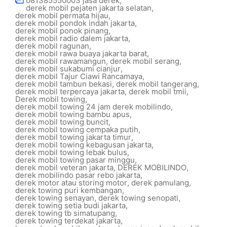
081385550003 jasa derek
,
derek mobil pejaten jakarta selatan
,
derek mobil permata hijau
,
derek mobil pondok indah jakarta
,
derek mobil ponok pinang
,
derek mobil radio dalem jakarta
,
derek mobil ragunan
,
derek mobil rawa buaya jakarta barat
,
derek mobil rawamangun
,
derek mobil serang
,
derek mobil sukabumi cianjur
,
derek mobil Tajur Ciawi Rancamaya
,
derek mobil tambun bekasi
,
derek mobil tangerang
,
derek mobil terpercaya jakarta
,
derek mobil tmii
,
Derek mobil towing
,
derek mobil towing 24 jam derek mobilindo
,
derek mobil towing bambu apus
,
derek mobil towing buncit
,
derek mobil towing cempaka putih
,
derek mobil towing jakarta timur
,
derek mobil towing kebagusan jakarta
,
derek mobil towing lebak bulus
,
derek mobil towing pasar minggu
,
derek mobil veteran jakarta
,
DEREK MOBILINDO
,
derek mobilindo pasar rebo jakarta
,
derek motor atau storing motor
,
derek pamulang
,
derek towing puri kembangan
,
derek towing senayan
,
derek towing senopati
,
derek towing setia budi jakarta
,
derek towing tb simatupang
,
derek towing terdekat jakarta
,