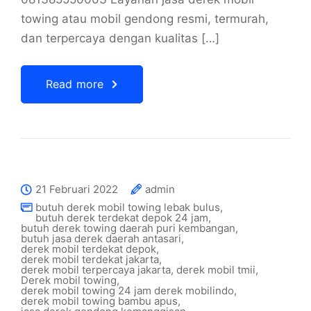
towing atau mobil gendong resmi, termurah,
dan terpercaya dengan kualitas […]
Read more
21 Februari 2022
admin
butuh derek mobil towing lebak bulus
,
butuh derek terdekat depok 24 jam
,
butuh derek towing daerah puri kembangan
,
butuh jasa derek daerah antasari
,
derek mobil terdekat depok
,
derek mobil terdekat jakarta
,
derek mobil terpercaya jakarta
,
derek mobil tmii
,
Derek mobil towing
,
derek mobil towing 24 jam derek mobilindo
,
derek mobil towing bambu apus
,