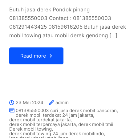
Butuh jasa derek Pondok pinang
081385550003 Contact : 081385550003
081291443425 08159616205 Butuh jasa derek
mobil towing atau mobil derek gendong […]
Read more
23 Mei 2024
admin
081385550003 cari jasa derek mobil pancoran
,
derek mobil terdekat 24 jam jakarta
,
derek mobil terdekat jakarta
,
derek mobil terpercaya jakarta
,
derek mobil tmii
,
Derek mobil towing
,
derek mobil towing 24 jam derek mobilindo
,