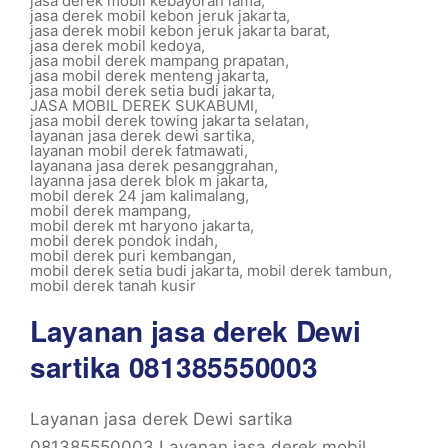
jasa derek mobil kebayoran lama
,
jasa derek mobil kebon jeruk jakarta
,
jasa derek mobil kebon jeruk jakarta barat
,
jasa derek mobil kedoya
,
jasa mobil derek mampang prapatan
,
jasa mobil derek menteng jakarta
,
jasa mobil derek setia budi jakarta
,
JASA MOBIL DEREK SUKABUMI
,
jasa mobil derek towing jakarta selatan
,
layanan jasa derek dewi sartika
,
layanan mobil derek fatmawati
,
layanana jasa derek pesanggrahan
,
layanna jasa derek blok m jakarta
,
mobil derek 24 jam kalimalang
,
mobil derek mampang
,
mobil derek mt haryono jakarta
,
mobil derek pondok indah
,
mobil derek puri kembangan
,
mobil derek setia budi jakarta
,
mobil derek tambun
,
mobil derek tanah kusir
Layanan jasa derek Dewi
sartika 081385550003
Layanan jasa derek Dewi sartika
081385550003 Layanan jasa derek mobil