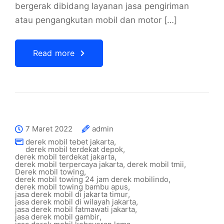
bergerak dibidang layanan jasa pengiriman
atau pengangkutan mobil dan motor […]
Read more
7 Maret 2022
admin
derek mobil tebet jakarta
,
derek mobil terdekat depok
,
derek mobil terdekat jakarta
,
derek mobil terpercaya jakarta
,
derek mobil tmii
,
Derek mobil towing
,
derek mobil towing 24 jam derek mobilindo
,
derek mobil towing bambu apus
,
jasa derek mobil di jakarta timur
,
jasa derek mobil di wilayah jakarta
,
jasa derek mobil fatmawati jakarta
,
jasa derek mobil gambir
,