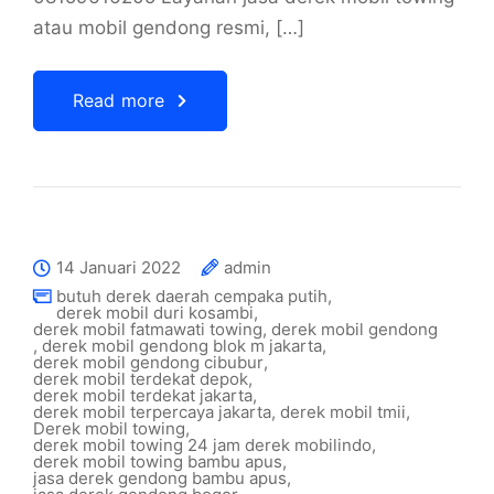
atau mobil gendong resmi, […]
Read more
14 Januari 2022
admin
butuh derek daerah cempaka putih
,
derek mobil duri kosambi
,
derek mobil fatmawati towing
,
derek mobil gendong
,
derek mobil gendong blok m jakarta
,
derek mobil gendong cibubur
,
derek mobil terdekat depok
,
derek mobil terdekat jakarta
,
derek mobil terpercaya jakarta
,
derek mobil tmii
,
Derek mobil towing
,
derek mobil towing 24 jam derek mobilindo
,
derek mobil towing bambu apus
,
jasa derek gendong bambu apus
,