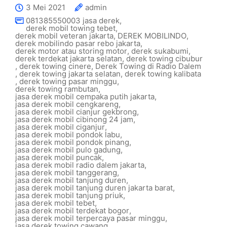
3 Mei 2021
admin
081385550003 jasa derek
,
derek mobil towing tebet
,
derek mobil veteran jakarta
,
DEREK MOBILINDO
,
derek mobilindo pasar rebo jakarta
,
derek motor atau storing motor
,
derek sukabumi
,
derek terdekat jakarta selatan
,
derek towing cibubur
,
derek towing cinere
,
Derek Towing di Radio Dalem
,
derek towing jakarta selatan
,
derek towing kalibata
,
derek towing pasar minggu
,
derek towing rambutan
,
jasa derek mobil cempaka putih jakarta
,
jasa derek mobil cengkareng
,
jasa derek mobil cianjur gekbrong
,
jasa derek mobil cibinong 24 jam
,
jasa derek mobil ciganjur
,
jasa derek mobil pondok labu
,
jasa derek mobil pondok pinang
,
jasa derek mobil pulo gadung
,
jasa derek mobil puncak
,
jasa derek mobil radio dalem jakarta
,
jasa derek mobil tanggerang
,
jasa derek mobil tanjung duren
,
jasa derek mobil tanjung duren jakarta barat
,
jasa derek mobil tanjung priuk
,
jasa derek mobil tebet
,
jasa derek mobil terdekat bogor
,
jasa derek mobil terpercaya pasar minggu
,
jasa derek towing cawang
,