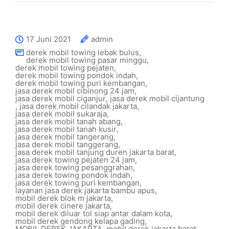
17 Juni 2021
admin
derek mobil towing lebak bulus
,
derek mobil towing pasar minggu
,
derek mobil towing pejaten
,
derek mobil towing pondok indah
,
derek mobil towing puri kembangan
,
jasa derek mobil cibinong 24 jam
,
jasa derek mobil ciganjur
,
jasa derek mobil cijantung
,
jasa derek mobil cilandak jakarta
,
jasa derek mobil sukaraja
,
jasa derek mobil tanah abang
,
jasa derek mobil tanah kusir
,
jasa derek mobil tangerang
,
jasa derek mobil tanggerang
,
jasa derek mobil tanjung duren jakarta barat
,
jasa derek towing pejaten 24 jam
,
jasa derek towing pesanggrahan
,
jasa derek towing pondok indah
,
jasa derek towing puri kembangan
,
layanan jasa derek jakarta bambu apus
,
mobil derek blok m jakarta
,
mobil derek cinere jakarta
,
mobil derek diluar tol siap antar dalam kota
,
mobil derek gendong kelapa gading
,
MOBIL DEREK JAKARTA
,
mobil derek jakarta barat