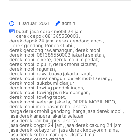
11 Januari 2021
admin
butuh jasa derek mobil 24 jam
,
derek depok 081385550003
,
derek depok 24 jam
,
derek gendong ancol
,
Derek gendong Pondok Labu
,
derek gendong rawamangun
,
derek mobil
,
derek mobil 081385550003 jakarta selatan
,
derek mobil cinere
,
derek mobil cipedak
,
derek mobil cipulir
,
derek mobil ciputat
,
derek mobil ragunan
,
derek mobil rawa buaya jakarta barat
,
derek mobil rawamangun
,
derek mobil serang
,
derek mobil sukabumi cianjur
,
derek mobil towing pondok indah
,
derek mobil towing puri kembangan
,
derek mobil towing tebet
,
derek mobil veteran jakarta
,
DEREK MOBILINDO
,
derek mobilindo pasar rebo jakarta
,
harga derek mobil gendong
,
harga jasa derek mobil
,
jasa derek ampera jakarta selatan
,
jasa derek bambu apus jakarta
,
jasa derek bogor 24 jam
,
jasa derek cakung 24 jam
,
jasa derek kebayoran
,
jasa derek kebayoran lama
,
jasa derek kebon manggis jakarta timur
,
jasa derek kelapa gading
,