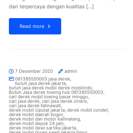
dan terpercaya dengan kualitas […]
Read more
7 Desember 2020
admin
081385550003 jasa derek
,
butuh jasa derek jakarta
,
butuh jasa derek mobil derek mobilindo
,
Butuh Jasa derek towing hub 081385550003
,
cari derek mobil towing pasar minggu
,
cari jasa derek
,
cari jasa derek cinere
,
cari jasa derek fatmawati
,
derek mobil ciputat jakarta
,
derek mobil condet
,
derek mobil daerah bogor
,
derek mobil dan motor kalimalang
,
derek mobil depok 24 jam
,
derek mobil dewi sartika jakarta
,
derek mobil duren sawit jakarta timur
,