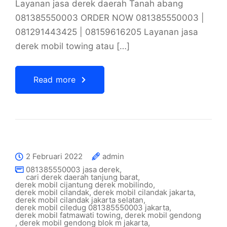
Layanan jasa derek daerah Tanah abang
081385550003 ORDER NOW 081385550003 |
081291443425 | 08159616205 Layanan jasa
derek mobil towing atau […]
Read more
2 Februari 2022
admin
081385550003 jasa derek
,
cari derek daerah tanjung barat
,
derek mobil cijantung derek mobilindo
,
derek mobil cilandak
,
derek mobil cilandak jakarta
,
derek mobil cilandak jakarta selatan
,
derek mobil ciledug 081385550003 jakarta
,
derek mobil fatmawati towing
,
derek mobil gendong
,
derek mobil gendong blok m jakarta
,