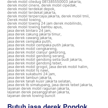
derek mobil ciledug 081385550003 jakarta
,
derek mobil cinere
,
derek mobil cipedak
,
derek mobil terdekat depok
,
derek mobil terdekat jakarta
,
derek mobil terpercaya jakarta
,
derek mobil tmii
,
Derek mobil towing
,
derek mobil towing 24 jam derek mobilindo
,
derek mobil towing bambu apus
,
jasa derek bintaro 24 jam
,
jasa derek cakung jakarta timur
,
jasa derek cawang jakarta
,
jasa derek cempaka putih
,
jasa derek mobil cempaka putih jakarta
,
jasa derek mobil cengkareng
,
jasa derek mobil cianjur gekbrong
,
jasa derek mobil gendong serang
,
jasa derek mobil gendong setia budi jakarta
,
jasa derek mobil gendong tebet
,
jasa derek mobil grogol
,
jasa derek mobil halim
,
jasa derek mobil hj nawi
,
jasa derek sukabumi 24 jam
,
jasa derek tambun jakarta
,
jasa derek tanah kusir jakarta selatan
,
jasa derek tb simatupang
,
jasa derek tebet jakarta
,
layanan derek mobil ragunan jakarta
,
layanan derek pesanggrahan jakarta
,
layanan derek towing buncit
Butuh jasa derek Pondok