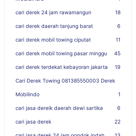
cari derek 24 jam rawamangun
18
cari derek daerah tanjung barat
6
cari derek mobil towing ciputat
11
cari derek mobil towing pasar minggu
45
cari derek terdekat kebayoran jakarta
19
Cari Derek Towing 081385550003 Derek
Mobilindo
1
cari jasa dereik daerah dewi sartika
6
cari jasa derek
22
cari jasa derek 24 jam pondok indah
13