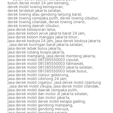
butuh derek mobil 24 jam kemang
,
derek mobil towing kemayoran
,
derek terdekat jakarta selatan
,
derek towing atau gendong tanjung barat
,
derek towing cempaka putih
,
derek towing cibubur
,
derek towing cilandak
,
derek towing cinere
,
derek towing daerah cibubur
,
jasa derek kebayoran lama
,
jasa derek kebon jeruk jakarta barat 24 jam
,
jasa derek kebon manggis jakarta timur
,
jasa derek kedoya 24 jam
,
jasa derek kedoya jakarta
,
jasa derek kuningan barat jakarta selatan
,
jasa derek lebak bulus jakarta
,
jasa derek lubang buaya jakarta
,
jasa derek mampang
,
jasa derek menteng jakarta
,
jasa derek mobil 081385550003 ciputat
,
jasa derek mobil 081385550003 fatmawati
,
jasa derek mobil 081385550003 jakarta selatan
,
jasa derek mobil 081385550003 lebak bulus
,
jasa derek mobil cianjur gekbrong
,
jasa derek mobil cibinong 24 jam
,
jasa derek mobil ciganjur
,
jasa derek mobil cijantung
,
jasa derek mobil cikupa
,
jasa derek mobil cilandak
,
jasa derek mobil daerak cempaka putih
,
jasa derek mobil dan motor di jakarta selatan
,
jasa derek mobil dan motor jakarta
,
jasa derek mobil derek mobil kelapa gading
,
jasa derek mobil gendong mampang
,
jasa derek mobil gendong meruya
,
jasa derek mobil gendong serang
,