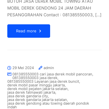
BUTUH JASA DEREK MOBIL TOWING ATAU
MOBIL DEREK GENDONG 24 JAM DAERAH
PESANGGRAHAN Contact : 081385550003, […]
Read more
29 Mei 2024
admin
081385550003 cari jasa derek mobil pancoran
,
081385550003 jasa derek
,
081385550003 Layanan jasa derek buncit
,
derek mobil pasar minggu jakarta
,
derek mobil pejaten jakarta selatan
,
jasa derek fatmawati jakarta
,
jasa derek gandaria city
,
jasa derek gandaria jakarta selatan
,
jasa derek gendong atau towing daerah pondok
indah