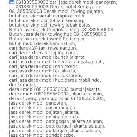
081385550003 cari jasa derek mobil pancoran
,
081385550003 Derek mobil Kemayoran
,
081385550003 Derek mobil towing pejaten
,
butuh derek daerah cempaka putih
,
butuh derek mobil 24 jam kemang
,
butuh derek mobil towing lebak bulus
,
Butuh jasa derek Pondok pinang 081385550003
,
Butuh Jasa derek towing hub 081385550003
,
Butuh jasa derek towing Poltangan
,
butuh mobil derek keramat jati
,
cari derek 24 jam rawamangun
,
cari derek daerah tanjung barat
,
cari jasa derek mobil buncit jakarta
,
cari jasa derek mobil daerah cempaka putih
,
cari jasa derek mobil dan motor
,
cari jasa derek mobil di jakarta
,
cari jasa derek mobil di sukabumi
,
cari jasa derek mobil hub derek mobilindo
,
derek mobil
,
derek mobil 081385550003 buncit jakarta
,
derek mobil 081385550003 jakarta selatan
,
derek towing pesanggrahan 081385550003
,
jasa derek mobil pancoran
,
jasa derek mobil pasar minggu
,
jasa derek mobil pejaten jakarta
,
jasa derek mobil pelabuhan ratu
,
jasa derek mobil petogogan jakarta selatan
,
jasa derek mobil petukangan jakarta selatan
,
jasa derek mobil poltangan jakarta selatan
,
jasa derek mobil pondok cabe
,