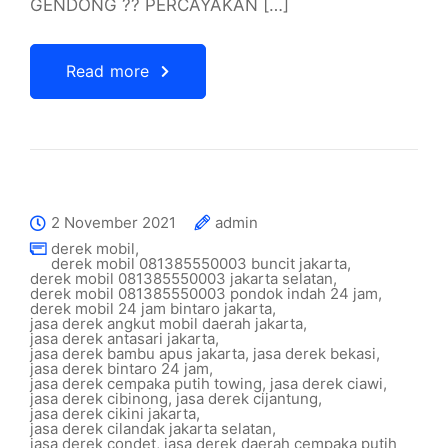
GENDONG ?? PERCAYAKAN […]
Read more
2 November 2021
admin
derek mobil
,
derek mobil 081385550003 buncit jakarta
,
derek mobil 081385550003 jakarta selatan
,
derek mobil 081385550003 pondok indah 24 jam
,
derek mobil 24 jam bintaro jakarta
,
jasa derek angkut mobil daerah jakarta
,
jasa derek antasari jakarta
,
jasa derek bambu apus jakarta
,
jasa derek bekasi
,
jasa derek bintaro 24 jam
,
jasa derek cempaka putih towing
,
jasa derek ciawi
,
jasa derek cibinong
,
jasa derek cijantung
,
jasa derek cikini jakarta
,
jasa derek cilandak jakarta selatan
,
jasa derek condet
,
jasa derek daerah cempaka putih