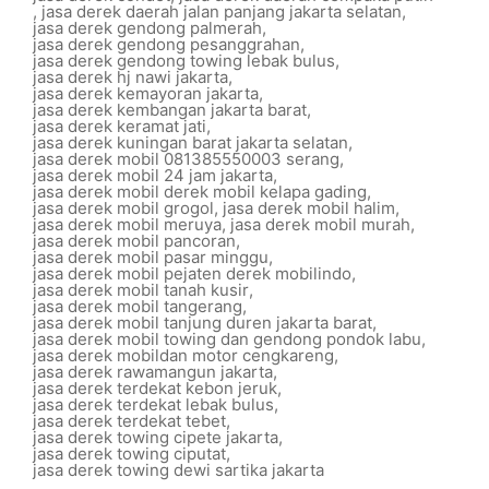
,
jasa derek daerah jalan panjang jakarta selatan
,
jasa derek gendong palmerah
,
jasa derek gendong pesanggrahan
,
jasa derek gendong towing lebak bulus
,
jasa derek hj nawi jakarta
,
jasa derek kemayoran jakarta
,
jasa derek kembangan jakarta barat
,
jasa derek keramat jati
,
jasa derek kuningan barat jakarta selatan
,
jasa derek mobil 081385550003 serang
,
jasa derek mobil 24 jam jakarta
,
jasa derek mobil derek mobil kelapa gading
,
jasa derek mobil grogol
,
jasa derek mobil halim
,
jasa derek mobil meruya
,
jasa derek mobil murah
,
jasa derek mobil pancoran
,
jasa derek mobil pasar minggu
,
jasa derek mobil pejaten derek mobilindo
,
jasa derek mobil tanah kusir
,
jasa derek mobil tangerang
,
jasa derek mobil tanjung duren jakarta barat
,
jasa derek mobil towing dan gendong pondok labu
,
jasa derek mobildan motor cengkareng
,
jasa derek rawamangun jakarta
,
jasa derek terdekat kebon jeruk
,
jasa derek terdekat lebak bulus
,
jasa derek terdekat tebet
,
jasa derek towing cipete jakarta
,
jasa derek towing ciputat
,
jasa derek towing dewi sartika jakarta