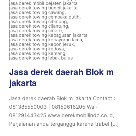
jasa derek mobil pejaten jakarta
,
jasa derek towing buncit jakarta
,
jasa derek towing cawang
,
jasa derek towing cempaka putih
,
jasa derek towing cibinong
,
jasa derek towing cijantung
,
jasa derek towing cinere
,
jasa derek towing kebagusan jakarta
,
jasa derek towing kebayoran lama
,
jasa derek towing kebon jeruk
,
jasa derek towing kedoya
,
jasa derek towing kemang
,
jasa derek towing lebak bulus
Jasa derek daerah Blok m
jakarta
Jasa derek daerah Blok m jakarta Contact :
081385550003 | 08159616205 Wa :
081291443425 www.derekmobilindo.co.id,
Perjalanan anda terganggu karena trabel […]