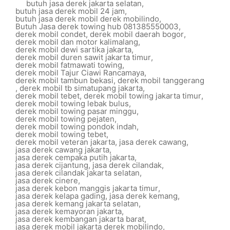
butuh jasa derek jakarta selatan
,
butuh jasa derek mobil 24 jam
,
butuh jasa derek mobil derek mobilindo
,
Butuh Jasa derek towing hub 081385550003
,
derek mobil condet
,
derek mobil daerah bogor
,
derek mobil dan motor kalimalang
,
derek mobil dewi sartika jakarta
,
derek mobil duren sawit jakarta timur
,
derek mobil fatmawati towing
,
derek mobil Tajur Ciawi Rancamaya
,
derek mobil tambun bekasi
,
derek mobil tanggerang
,
derek mobil tb simatupang jakarta
,
derek mobil tebet
,
derek mobil towing jakarta timur
,
derek mobil towing lebak bulus
,
derek mobil towing pasar minggu
,
derek mobil towing pejaten
,
derek mobil towing pondok indah
,
derek mobil towing tebet
,
derek mobil veteran jakarta
,
jasa derek cawang
,
jasa derek cawang jakarta
,
jasa derek cempaka putih jakarta
,
jasa derek cijantung
,
jasa derek cilandak
,
jasa derek cilandak jakarta selatan
,
jasa derek cinere
,
jasa derek kebon manggis jakarta timur
,
jasa derek kelapa gading
,
jasa derek kemang
,
jasa derek kemang jakarta selatan
,
jasa derek kemayoran jakarta
,
jasa derek kembangan jakarta barat
,
jasa derek mobil jakarta derek mobilindo
,