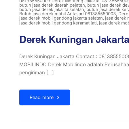
081385550003 Derek Menteng Jakarta
,
08138555000
butuh jasa derek daerah pejaten
,
butuh jasa derek dew
butuh jasa derek jakarta selatan
,
butuh jasa derek kera
Butuh jasa derek mobil Antasari 081385550003
,
Dere
jasa derek mobil gendong jakarta selatan
,
jasa derek
jasa derek mobil gendong keramat jati
,
jasa derek mo
Derek Kuningan Jakart
Derek Kuningan Jakarta Contact : 08138555
MOBILINDO Derek Mobilindo adalah Perusahaa
pengiriman […]
Read more