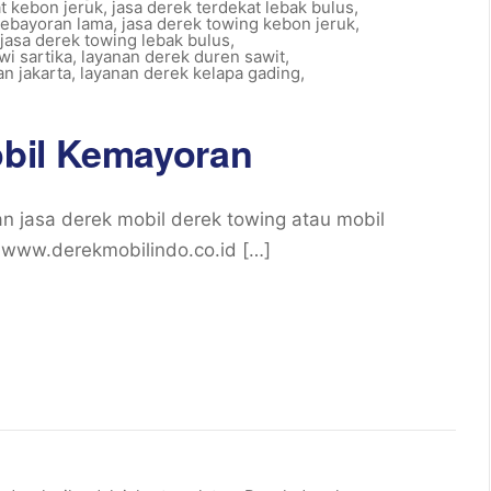
at kebon jeruk
,
jasa derek terdekat lebak bulus
,
kebayoran lama
,
jasa derek towing kebon jeruk
,
jasa derek towing lebak bulus
,
wi sartika
,
layanan derek duren sawit
,
n jakarta
,
layanan derek kelapa gading
,
bil Kemayoran
jasa derek mobil derek towing atau mobil
 www.derekmobilindo.co.id […]