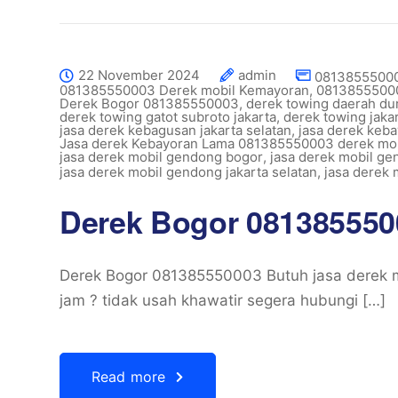
22 November 2024
admin
081385550003
081385550003 Derek mobil Kemayoran
,
08138555000
Derek Bogor 081385550003
,
derek towing daerah du
derek towing gatot subroto jakarta
,
derek towing jakar
jasa derek kebagusan jakarta selatan
,
jasa derek keb
Jasa derek Kebayoran Lama 081385550003 derek mob
jasa derek mobil gendong bogor
,
jasa derek mobil ge
jasa derek mobil gendong jakarta selatan
,
jasa derek
Derek Bogor 081385550
Derek Bogor 081385550003 Butuh jasa derek m
jam ? tidak usah khawatir segera hubungi […]
Read more