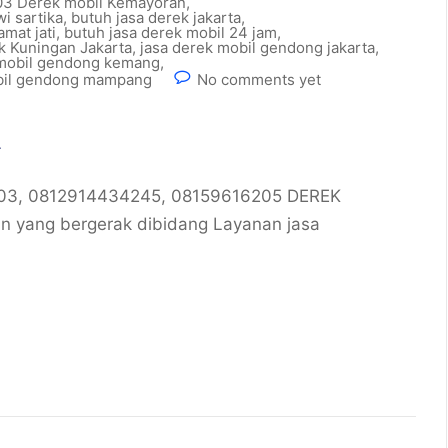
3 Derek mobil Kemayoran
,
i sartika
,
butuh jasa derek jakarta
,
mat jati
,
butuh jasa derek mobil 24 jam
,
k Kuningan Jakarta
,
jasa derek mobil gendong jakarta
,
 mobil gendong kemang
,
bil gendong mampang
No comments yet
a
0003, 0812914434245, 08159616205 DEREK
n yang bergerak dibidang Layanan jasa