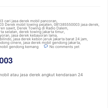
 cari jasa derek mobil pancoran
,
3 Derek mobil towing pejaten
,
081385550003 jasa derek
,
ren sawit
,
Derek Towing di Radio Dalem
,
ta selatan
,
derek towing jakarta timur
,
ayoran
,
jasa derek kebayoran lama
,
ilindo
,
jasa derek kebon jeruk jakarta barat 24 jam
,
ndong cinere
,
jasa derek mobil gendong jakarta
,
 mobil gendong kemang
No comments yet
003
obil atau jasa derek angkut kendaraan 24