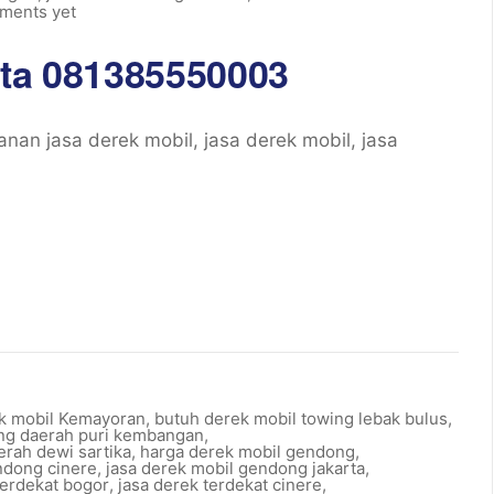
ments yet
rta 081385550003
an jasa derek mobil, jasa derek mobil, jasa
 mobil Kemayoran
,
butuh derek mobil towing lebak bulus
,
ng daerah puri kembangan
,
erah dewi sartika
,
harga derek mobil gendong
,
ndong cinere
,
jasa derek mobil gendong jakarta
,
terdekat bogor
,
jasa derek terdekat cinere
,