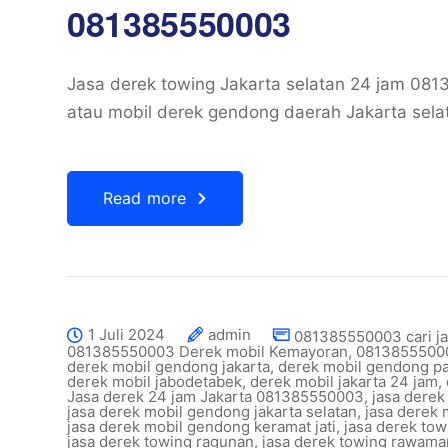
081385550003
Jasa derek towing Jakarta selatan 24 jam 08
atau mobil derek gendong daerah Jakarta sela
Read more
1 Juli 2024
admin
081385550003 cari ja
081385550003 Derek mobil Kemayoran
,
08138555000
derek mobil gendong jakarta
,
derek mobil gendong p
derek mobil jabodetabek
,
derek mobil jakarta 24 jam
,
Jasa derek 24 jam Jakarta 081385550003
,
jasa derek
jasa derek mobil gendong jakarta selatan
,
jasa derek
jasa derek mobil gendong keramat jati
,
jasa derek to
jasa derek towing ragunan
,
jasa derek towing rawam