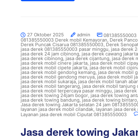
27 Oktober 2025
admin
081385550003 c
081385550003 Derek mobil Kemayoran
,
Derek Panc
Derek Puncak Cisarua 081385550003
,
Derek Senopat
jasa derek 081385550003 pasar minggu
,
jasa derek 2
jasa derek 24 jam cibinong
,
jasa derek cawang jakarta
jasa derek cibinong
,
jasa derek cijantung
,
jasa derek 
jasa derek mobil cinere jakarta
,
jasa derek mobil cipa
jasa derek mobil cipete jakarta
,
jasa derek mobil cipi
jasa derek mobil gendong kemang
,
jasa derek mobil 
jasa derek mobil gendong meruya
,
jasa derek mobil j
jasa derek mobil sukaraja
,
jasa derek mobil tanah aba
jasa derek mobil tangerang
,
jasa derek mobil tanjung
jasa derek mobil terpercaya pasar minggu
,
jasa derek
jasa derek towing 24jam bogor
,
jasa derek towing anta
jasa derek towing bandung
,
jasa derek towing bintaro
Jasa derek towing Jakarta selatan 24 jam 08138555
layanan jasa derek mobil cilandak
,
layanan jasa derek 
Layanan jasa derek mobil Ciputat 081385550003
Jasa derek towing Jakar