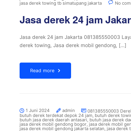
jasa derek towing tb simatupang jakarta
No com
Jasa derek 24 jam Jaka
Jasa derek 24 jam Jakarta 081385550003 Layan
derek towing, Jasa derek mobil gendong, […]
Read more
1 Juni 2024
admin
081385550003 Derek
butuh derek terdekat depok 24 jam
,
butuh derek towi
butuh jasa derek daerah antasari
,
butuh jasa derek da
jasa derek mobil gendong bogor
,
jasa derek mobil ge
jasa derek mobil gendong jakarta selatan
,
jasa derek 