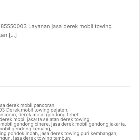
1385550003 Layanan jasa derek mobil towing
tan […]
sa derek mobil pancoran
,
3 Derek mobil towing pejaten
,
ancoran
,
derek mobil gendong tebet
,
derek mobil jakarta selatan derek towing
,
 mobil gendong cinere
,
jasa derek mobil gendong jakarta
,
 mobil gendong kemang
,
wing pondok indah
,
jasa derek towing puri kembangan
,
angun
,
jasa derek towing tambun
,