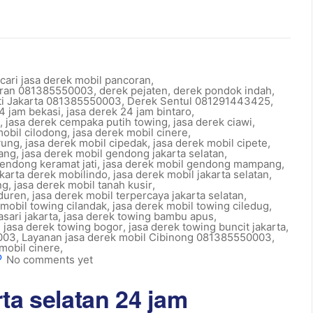
ari jasa derek mobil pancoran
,
oran 081385550003
,
derek pejaten
,
derek pondok indah
,
i Jakarta 081385550003
,
Derek Sentul 081291443425
,
4 jam bekasi
,
jasa derek 24 jam bintaro
,
,
jasa derek cempaka putih towing
,
jasa derek ciawi
,
mobil cilodong
,
jasa derek mobil cinere
,
yung
,
jasa derek mobil cipedak
,
jasa derek mobil cipete
,
nang
,
jasa derek mobil gendong jakarta selatan
,
gendong keramat jati
,
jasa derek mobil gendong mampang
,
akarta derek mobilindo
,
jasa derek mobil jakarta selatan
,
ng
,
jasa derek mobil tanah kusir
,
 duren
,
jasa derek mobil terpercaya jakarta selatan
,
 mobil towing cilandak
,
jasa derek mobil towing ciledug
,
sari jakarta
,
jasa derek towing bambu apus
,
,
jasa derek towing bogor
,
jasa derek towing buncit jakarta
,
0003
,
Layanan jasa derek mobil Cibinong 081385550003
,
mobil cinere
,
No comments yet
ta selatan 24 jam