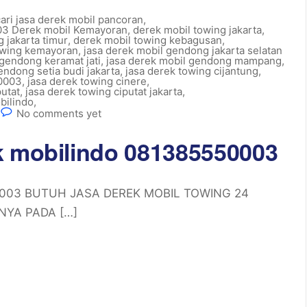
ri jasa derek mobil pancoran
,
3 Derek mobil Kemayoran
,
derek mobil towing jakarta
,
 jakarta timur
,
derek mobil towing kebagusan
,
owing kemayoran
,
jasa derek mobil gendong jakarta selatan
 gendong keramat jati
,
jasa derek mobil gendong mampang
,
endong setia budi jakarta
,
jasa derek towing cijantung
,
50003
,
jasa derek towing cinere
,
putat
,
jasa derek towing ciputat jakarta
,
bilindo
,
No comments yet
k mobilindo 081385550003
550003 BUTUH JASA DEREK MOBIL TOWING 24
NYA PADA […]