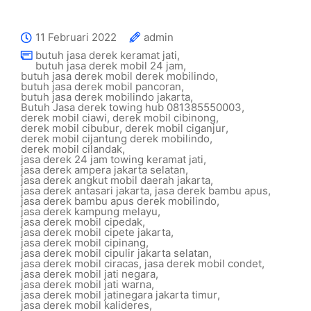
11 Februari 2022
admin
butuh jasa derek keramat jati
,
butuh jasa derek mobil 24 jam
,
butuh jasa derek mobil derek mobilindo
,
butuh jasa derek mobil pancoran
,
butuh jasa derek mobilindo jakarta
,
Butuh Jasa derek towing hub 081385550003
,
derek mobil ciawi
,
derek mobil cibinong
,
derek mobil cibubur
,
derek mobil ciganjur
,
derek mobil cijantung derek mobilindo
,
derek mobil cilandak
,
jasa derek 24 jam towing keramat jati
,
jasa derek ampera jakarta selatan
,
jasa derek angkut mobil daerah jakarta
,
jasa derek antasari jakarta
,
jasa derek bambu apus
,
jasa derek bambu apus derek mobilindo
,
jasa derek kampung melayu
,
jasa derek mobil cipedak
,
jasa derek mobil cipete jakarta
,
jasa derek mobil cipinang
,
jasa derek mobil cipulir jakarta selatan
,
jasa derek mobil ciracas
,
jasa derek mobil condet
,
jasa derek mobil jati negara
,
jasa derek mobil jati warna
,
jasa derek mobil jatinegara jakarta timur
,
jasa derek mobil kalideres
,