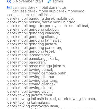
3 November 2021
admin
cari jasa derek mobil dan motor
,
cari jasa derek mobil hub derek mobilindo
,
cari jasa derek mobil jakarta
,
derek mobil bandung derek mobilindo
,
derek mobil bekasi
,
derek mobil bintaro
,
derek mobil bogor terpercaya
,
derek mobil bsd
,
derek mobil gendong cibubur
,
derek mobil gendong cilandak
,
derek mobil gendong ciledug
,
derek mobil gendong fatmawati
,
derek mobil gendong jakarta
,
derek mobil gendong pancoran
,
derek mobil gendong tebet
,
derek mobil jabodetabek
,
derek mobil pamulang jakarta
,
derek mobil pancoran
,
derek mobil pasar minggu jakarta
,
derek mobil towing buncit
,
derek mobil towing cempaka putih
,
derek mobil towing cibubur
,
derek mobil towing cijantung
,
derek mobil towing cilandak
,
derek mobil towing cinere
,
derek mobil towing cipulir
,
derek towing jakarta timur
,
derek towing jati asih bekasi
,
derek towing kalibata
,
derek towing kalimalang
,
derek towing kebayoran lama
,