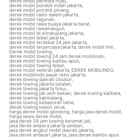
derek mobil permata hijau
,
derek mobil pondok indah jakarta
,
derek mobil pondok pinang
,
derek mobil radio dalem jakarta
,
derek mobil ragunan
,
derek mobil rawa buaya jakarta barat
,
derek mobil rawamangun
,
derek mobil tb simatupang jakarta
,
derek mobil tebet jakarta
,
derek mobil terdekat 24 jam jakarta
,
derek mobil terpercaya jakarta
,
derek mobil tmii
,
Derek mobil towing
,
derek mobil towing 24 jam derek mobilindo
,
derek mobil towing bambu apus
,
derek mobil towing tebet
,
derek mobil veteran jakarta
,
DEREK MOBILINDO
,
derek mobilindo pasar rebo jakarta
,
derek towing daerah cibubur
,
derek towing jakarta selatan
,
derek towing jakarta timur
,
derek towing jati asih bekasi
,
derek towing kalibata
,
derek towing kalimalang
,
derek towing kebayoran lama
,
derek towing kebon jeruk
,
harga derek mobil gendong
,
harga jasa derek mobil
,
harga sewa derek mobil
,
jasa derek 24 jam towing keramat jati
,
jasa derek ampera jakarta selatan
,
jasa derek angkut mobil daerah jakarta
,
jasa derek antasari jakarta
,
jasa derek bambu apus