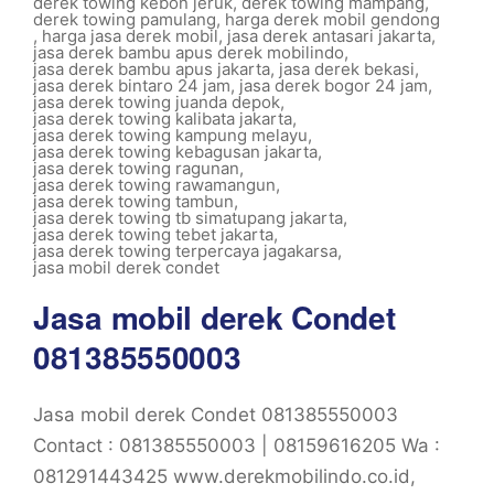
derek towing kebon jeruk
,
derek towing mampang
,
derek towing pamulang
,
harga derek mobil gendong
,
harga jasa derek mobil
,
jasa derek antasari jakarta
,
jasa derek bambu apus derek mobilindo
,
jasa derek bambu apus jakarta
,
jasa derek bekasi
,
jasa derek bintaro 24 jam
,
jasa derek bogor 24 jam
,
jasa derek towing juanda depok
,
jasa derek towing kalibata jakarta
,
jasa derek towing kampung melayu
,
jasa derek towing kebagusan jakarta
,
jasa derek towing ragunan
,
jasa derek towing rawamangun
,
jasa derek towing tambun
,
jasa derek towing tb simatupang jakarta
,
jasa derek towing tebet jakarta
,
jasa derek towing terpercaya jagakarsa
,
jasa mobil derek condet
Jasa mobil derek Condet
081385550003
Jasa mobil derek Condet 081385550003
Contact : 081385550003 | 08159616205 Wa :
081291443425 www.derekmobilindo.co.id,