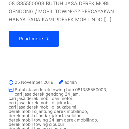
081385550003 BUTUH JASA DEREK MOBIL
GENDONG / MOBIL TOWING?? PERCAYAKAN
HANYA PADA KAMI !!DEREK MOBILINDO […]
Read more
25 November 2019
admin
Butuh Jasa derek towing hub 081385550003
,
cari jasa derek gendong 24 jam
,
cari jasa derek mobil dan motor
,
cari jasa derek mobil di jakarta
,
cari jasa derek mobil di sukabumi
,
derek mobil cijantung derek mobilindo
,
derek mobil cilandak jakarta selatan
,
derek mobil towing 24 jam derek mobilindo
,
derek mobil towing cibubur
,
derek mobil towing cijantung
,