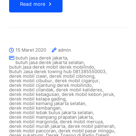
Read more
15 Maret 2020
admin
butuh jasa derek jakarta
,
butuh jasa derek jakarta selatan
,
butuh jasa derek mobil derek mobilindo
,
Butuh Jasa derek towing hub 081385550003
,
derek mobil ciawi
,
derek mobil cibinong
,
derek mobil cibubur
,
derek mobil ciganjur
,
derek mobil cijantung derek mobilindo
,
derek mobil cilandak
,
derek mobil kalideres
,
derek mobil kebagusan
,
derek mobil kebon jeruk
,
derek mobil kelapa gading
,
derek mobil kemang jakarta selatan
,
derek mobil kembangan
,
derek mobil lebak bulus jakarta selatan
,
derek mobil mampang prapatan jakarta
,
derek mobil margonda
,
derek mobil meruya
,
derek mobil murah jakarta
,
derek mobil palmerah
,
derek mobil pancoran
,
derek mobil pasar minggu
,
derek sukabumi
,
Derek Towing di Radio Dalem
,