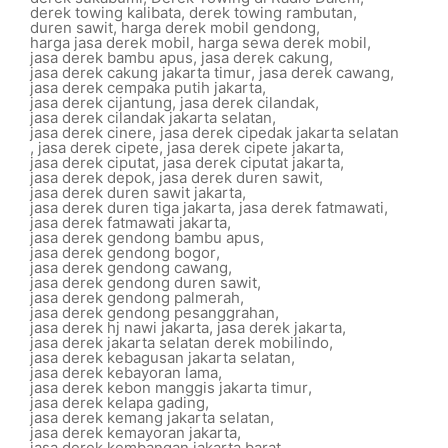
derek towing kalibata
,
derek towing rambutan
,
duren sawit
,
harga derek mobil gendong
,
harga jasa derek mobil
,
harga sewa derek mobil
,
jasa derek bambu apus
,
jasa derek cakung
,
jasa derek cakung jakarta timur
,
jasa derek cawang
,
jasa derek cempaka putih jakarta
,
jasa derek cijantung
,
jasa derek cilandak
,
jasa derek cilandak jakarta selatan
,
jasa derek cinere
,
jasa derek cipedak jakarta selatan
,
jasa derek cipete
,
jasa derek cipete jakarta
,
jasa derek ciputat
,
jasa derek ciputat jakarta
,
jasa derek depok
,
jasa derek duren sawit
,
jasa derek duren sawit jakarta
,
jasa derek duren tiga jakarta
,
jasa derek fatmawati
,
jasa derek fatmawati jakarta
,
jasa derek gendong bambu apus
,
jasa derek gendong bogor
,
jasa derek gendong cawang
,
jasa derek gendong duren sawit
,
jasa derek gendong palmerah
,
jasa derek gendong pesanggrahan
,
jasa derek hj nawi jakarta
,
jasa derek jakarta
,
jasa derek jakarta selatan derek mobilindo
,
jasa derek kebagusan jakarta selatan
,
jasa derek kebayoran lama
,
jasa derek kebon manggis jakarta timur
,
jasa derek kelapa gading
,
jasa derek kemang jakarta selatan
,
jasa derek kemayoran jakarta
,
jasa derek kembangan jakarta barat
,