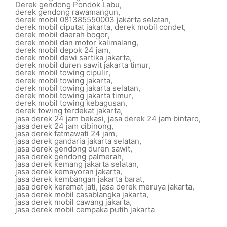
Derek gendong Pondok Labu
,
derek gendong rawamangun
,
derek mobil 081385550003 jakarta selatan
,
derek mobil ciputat jakarta
,
derek mobil condet
,
derek mobil daerah bogor
,
derek mobil dan motor kalimalang
,
derek mobil depok 24 jam
,
derek mobil dewi sartika jakarta
,
derek mobil duren sawit jakarta timur
,
derek mobil towing cipulir
,
derek mobil towing jakarta
,
derek mobil towing jakarta selatan
,
derek mobil towing jakarta timur
,
derek mobil towing kebagusan
,
derek towing terdekat jakarta
,
jasa derek 24 jam bekasi
,
jasa derek 24 jam bintaro
,
jasa derek 24 jam cibinong
,
jasa derek fatmawati 24 jam
,
jasa derek gandaria jakarta selatan
,
jasa derek gendong duren sawit
,
jasa derek gendong palmerah
,
jasa derek kemang jakarta selatan
,
jasa derek kemayoran jakarta
,
jasa derek kembangan jakarta barat
,
jasa derek keramat jati
,
jasa derek meruya jakarta
,
jasa derek mobil casablangka jakarta
,
jasa derek mobil cawang jakarta
,
jasa derek mobil cempaka putih jakarta