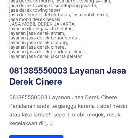
jasa derek termurah
,
jasa derek towing 24 jam
,
jasa derek towing tb simatupang jakarta
,
jasa derek towing tebet
,
jasa derekmobil lebak bulus
,
jasa mobil derek
,
jasa mobil derek bekasi
,
JASA MOBIL DEREK JAKARTA
,
layanan derek jakarta selatan
,
layanan jasa derek antam
,
layanan jasa derek bogor sentul
,
layanan jasa derek ciledug
,
layanan jasa derek cinere
,
layanan jasa derek gendong jakarta
,
layanan jasa derek jakarta selatan
081385550003 Layanan Jasa
Derek Cinere
081385550003 Layanan Jasa Derek Cinere
Perjalanan anda terganggu karena trabel mesin
atau laka lantas!! seperti mobil mogok, rusak,
kecelakaan di […]