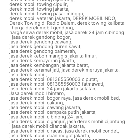
derek mobil towing cipulir
,
derek mobil towing jakarta
,
derek mobil towing pasar minggu
,
derek mobil veteran jakarta
,
DEREK MOBILINDO
,
Derek Towing di Radio Dalem
,
derek towing kalibata
,
harga derek mobil gendong
,
harga sewa derek mobil
,
jasa derek 24 jam cibinong
,
jasa derek gendong bogor
,
jasa derek gendong cawang
,
jasa derek gendong duren sawit
,
jasa derek gendong palmerah
,
jasa derek kebon manggis jakarta timur
,
jasa derek kemayoran jakarta
,
jasa derek kembangan jakarta barat
,
jasa derek keramat jati
,
jasa derek meruya jakarta
,
jasa derek mobil
,
jasa derek mobil 081385550003 ciputat
,
jasa derek mobil 081385550003 fatmawati
,
jasa derek mobil 24 jam jakarta selatan
,
Jasa derek mobil bintaro
,
jasa derek mobil bogor raya
,
jasa derek mobil bsd
,
jasa derek mobil cakung
,
jasa derek mobil cawang jakarta
,
jasa derek mobil cempaka putih jakarta
,
jasa derek mobil cibinong 24 jam
,
jasa derek mobil ciganjur
,
jasa derek mobil cijantung
,
jasa derek mobil cilandak jakarta
,
jasa derek mobil ciracas
,
jasa derek mobil condet
,
jasa derek mobil daan mogot jakarta
,