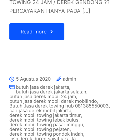
TOWING 24 JAM / DEREK GENDONG ??
PERCAYAKAN HANYA PADA […]
Read more
5 Agustus 2020
admin
butuh jasa derek jakarta
,
butuh jasa derek jakarta selatan
,
butuh jasa derek mobil 24 jam
,
butuh jasa derek mobil derek mobilindo
,
Butuh Jasa derek towing hub 081385550003
,
cari jasa derek mobil jakarta
,
derek mobil towing jakarta timur
,
derek mobil towing lebak bulus
,
derek mobil towing pasar minggu
,
derek mobil towing pejaten
,
derek mobil towing pondok indah
,
jasa derek duren sawit jakarta
,