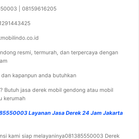
550003 | 08159616205
81291443425
obilindo.co.id
endong resmi, termurah, dan terpercaya dengan
jam
n dan kapanpun anda butuhkan
?? Butuh jasa derek mobil gendong atau mobil
au kerumah
85550003 Layanan Jasa Derek 24 Jam Jakarta
ovinsi kami siap melayaninya081385550003 Derek