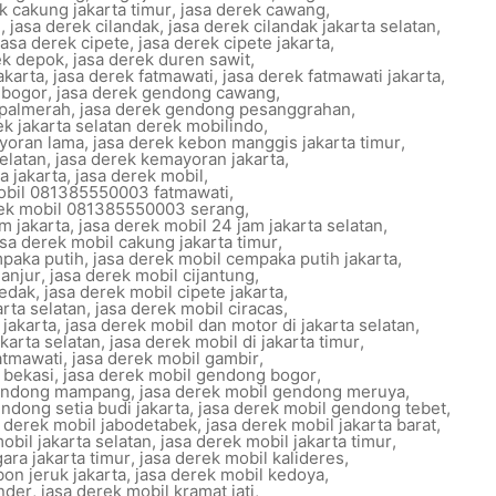
k cakung jakarta timur
,
jasa derek cawang
,
g
,
jasa derek cilandak
,
jasa derek cilandak jakarta selatan
,
jasa derek cipete
,
jasa derek cipete jakarta
,
ek depok
,
jasa derek duren sawit
,
akarta
,
jasa derek fatmawati
,
jasa derek fatmawati jakarta
,
 bogor
,
jasa derek gendong cawang
,
 palmerah
,
jasa derek gendong pesanggrahan
,
ek jakarta selatan derek mobilindo
,
ayoran lama
,
jasa derek kebon manggis jakarta timur
,
elatan
,
jasa derek kemayoran jakarta
,
a jakarta
,
jasa derek mobil
,
obil 081385550003 fatmawati
,
rek mobil 081385550003 serang
,
m jakarta
,
jasa derek mobil 24 jam jakarta selatan
,
asa derek mobil cakung jakarta timur
,
mpaka putih
,
jasa derek mobil cempaka putih jakarta
,
ganjur
,
jasa derek mobil cijantung
,
pedak
,
jasa derek mobil cipete jakarta
,
arta selatan
,
jasa derek mobil ciracas
,
jakarta
,
jasa derek mobil dan motor di jakarta selatan
,
akarta selatan
,
jasa derek mobil di jakarta timur
,
atmawati
,
jasa derek mobil gambir
,
 bekasi
,
jasa derek mobil gendong bogor
,
gendong mampang
,
jasa derek mobil gendong meruya
,
ndong setia budi jakarta
,
jasa derek mobil gendong tebet
,
a derek mobil jabodetabek
,
jasa derek mobil jakarta barat
,
obil jakarta selatan
,
jasa derek mobil jakarta timur
,
gara jakarta timur
,
jasa derek mobil kalideres
,
bon jeruk jakarta
,
jasa derek mobil kedoya
,
nder
,
jasa derek mobil kramat jati
,