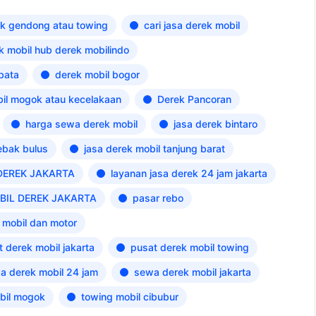
rek gendong atau towing
cari jasa derek mobil
ek mobil hub derek mobilindo
ibata
derek mobil bogor
il mogok atau kecelakaan
Derek Pancoran
harga sewa derek mobil
jasa derek bintaro
lebak bulus
jasa derek mobil tanjung barat
DEREK JAKARTA
layanan jasa derek 24 jam jakarta
BIL DEREK JAKARTA
pasar rebo
 mobil dan motor
 derek mobil jakarta
pusat derek mobil towing
a derek mobil 24 jam
sewa derek mobil jakarta
bil mogok
towing mobil cibubur