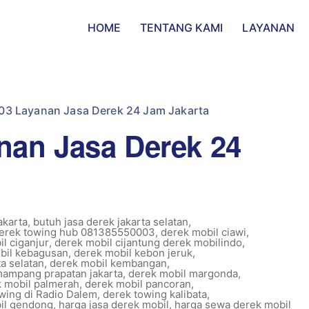
HOME
TENTANG KAMI
LAYANAN
3 Layanan Jasa Derek 24 Jam Jakarta
nan Jasa Derek 24
akarta
,
butuh jasa derek jakarta selatan
,
derek towing hub 081385550003
,
derek mobil ciawi
,
l ciganjur
,
derek mobil cijantung derek mobilindo
,
bil kebagusan
,
derek mobil kebon jeruk
,
a selatan
,
derek mobil kembangan
,
mampang prapatan jakarta
,
derek mobil margonda
,
 mobil palmerah
,
derek mobil pancoran
,
wing di Radio Dalem
,
derek towing kalibata
,
il gendong
,
harga jasa derek mobil
,
harga sewa derek mobil