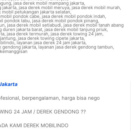
 agung
,
jasa derek mobil mampang jakarta
,
 jakarta
,
jasa derek mobil meruya
,
jasa derek mobil murah
,
k mobil petukangan jakarta selatan
,
 mobil pondok cabe
,
jasa derek mobil pondok indah
,
il pondok labu
,
jasa derek mobil pondok pinang
,
gun
,
jasa derek mobil setiabudi
,
jasa derek mobil tanah abang
g duren jakarta barat
,
jasa derek mobil tanjung priuk
,
rta
,
jasa derek termurah
,
jasa derek towing 24 jam
,
ijantung
,
jasa derek towing cipete jakarta
,
bilindo
,
layanan jasa derek 24 jam jakarta
,
k gendong jakarta
,
layanan jasa derek gendong tambun
,
k kemanggisan
Jakarta
ofesional, berpengalaman, harga bisa nego
WING 24 JAM / DEREK GENDONG ??
DA KAMI DEREK MOBILINDO