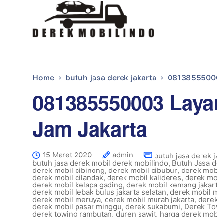
Home
butuh jasa derek jakarta
08138555000
081385550003 Laya
Jam Jakarta
15 Maret 2020
admin
butuh jasa derek j
butuh jasa derek mobil derek mobilindo
,
Butuh Jasa 
derek mobil cibinong
,
derek mobil cibubur
,
derek mobi
derek mobil cilandak
,
derek mobil kalideres
,
derek mo
derek mobil kelapa gading
,
derek mobil kemang jakart
derek mobil lebak bulus jakarta selatan
,
derek mobil 
derek mobil meruya
,
derek mobil murah jakarta
,
derek
derek mobil pasar minggu
,
derek sukabumi
,
Derek To
derek towing rambutan
,
duren sawit
,
harga derek mob