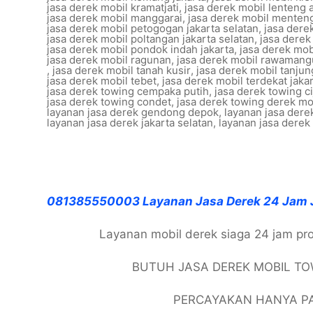
jasa derek mobil kramatjati
,
jasa derek mobil lenteng
jasa derek mobil manggarai
,
jasa derek mobil menteng
jasa derek mobil petogogan jakarta selatan
,
jasa dere
jasa derek mobil poltangan jakarta selatan
,
jasa derek
jasa derek mobil pondok indah jakarta
,
jasa derek mob
jasa derek mobil ragunan
,
jasa derek mobil rawaman
,
jasa derek mobil tanah kusir
,
jasa derek mobil tanjun
jasa derek mobil tebet
,
jasa derek mobil terdekat jaka
jasa derek towing cempaka putih
,
jasa derek towing c
jasa derek towing condet
,
jasa derek towing derek mo
layanan jasa derek gendong depok
,
layanan jasa dere
layanan jasa derek jakarta selatan
,
layanan jasa dere
081385550003 Layanan Jasa Derek 24 Jam 
Layanan mobil derek siaga 24 jam pr
BUTUH JASA DEREK MOBIL TO
PERCAYAKAN HANYA PA