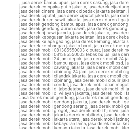
,
jasa derek bambu apus
,
jasa derek cakung
,
jasa dere
jasa derek cempaka putih jakarta
,
jasa derek cijantun
jasa derek cinere
,
jasa derek cipedak jakarta selatan
,
jasa derek ciputat
,
jasa derek ciputat jakarta
,
jasa der
jasa derek duren sawit jakarta
,
jasa derek duren tiga j
jasa derek gendong bambu apus
,
jasa derek gendong
jasa derek gendong duren sawit
,
jasa derek gendong
jasa derek hj nawi jakarta
,
jasa derek jakarta
,
jasa der
jasa derek kebagusan jakarta selatan
,
jasa derek keb
jasa derek kelapa gading
,
jasa derek kemang jakarta s
jasa derek kembangan jakarta barat
,
jasa derek meruy
jasa derek mobil 081385550003 ciputat
,
jasa derek m
jasa derek mobil 081385550003 lebak bulus
,
jasa de
jasa derek mobil 24 jam depok
,
jasa derek mobil 24 ja
jasa derek mobil bambu apus
,
jasa derek mobil bsd
,
j
jasa derek mobil cawang jakarta
,
jasa derek mobil ce
jasa derek mobil cibinong 24 jam
,
jasa derek mobil ci
jasa derek mobil cilandak jakarta
,
jasa derek mobil ci
jasa derek mobil cipinang
,
jasa derek mobil cipulir jak
jasa derek mobil condet
,
jasa derek mobil daan mogot 
jasa derek mobil di jabodetabek
,
jasa derek mobil di j
jasa derek mobil di wilayah jakarta
,
jasa derek mobil f
Jasa Derek mobil gendong
,
jasa derek mobil gendong
jasa derek mobil gendong jakarta
,
jasa derek mobil 
jasa derek mobil gendong serang
,
jasa derek mobil ge
jasa derek mobil grogol
,
jasa derek mobil hj nawi
,
jas
jasa derek mobil jakarta derek mobilindo
,
jasa derek m
jasa derek mobil jakarta utara
,
jasa derek mobil jatine
jasa derek mobil kebayoran lama
,
jasa derek mobil ke
jasa derek mobil kemang jakarta
,
jasa derek mobil kle