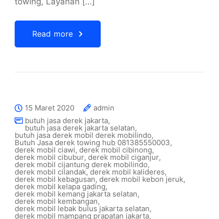
towing, Layanan […]
Read more
15 Maret 2020
admin
butuh jasa derek jakarta
,
butuh jasa derek jakarta selatan
,
butuh jasa derek mobil derek mobilindo
,
Butuh Jasa derek towing hub 081385550003
,
derek mobil ciawi
,
derek mobil cibinong
,
derek mobil cibubur
,
derek mobil ciganjur
,
derek mobil cijantung derek mobilindo
,
derek mobil cilandak
,
derek mobil kalideres
,
derek mobil kebagusan
,
derek mobil kebon jeruk
,
derek mobil kelapa gading
,
derek mobil kemang jakarta selatan
,
derek mobil kembangan
,
derek mobil lebak bulus jakarta selatan
,
derek mobil mampang prapatan jakarta
,