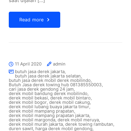
saat dijalan […]
Read more
11 April 2020
admin
butuh jasa derek jakarta
,
butuh jasa derek jakarta selatan
,
butuh jasa derek mobil derek mobilindo
,
Butuh Jasa derek towing hub 081385550003
,
cari jasa derek gendong 24 jam
,
derek mobil bandung derek mobilindo
,
derek mobil bekasi
,
derek mobil bintaro
,
derek mobil bogor
,
derek mobil cakung
,
derek mobil lubang buaya jakarta timur
,
derek mobil mampang prapatan
,
derek mobil mampang prapatan jakarta
,
derek mobil margonda
,
derek mobil meruya
,
derek mobil murah jakarta
,
derek towing rambutan
,
duren sawit
,
harga derek mobil gendong
,