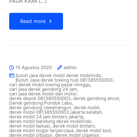
PADA KAMI […]
Read more
15 Agustus 2020
admin
butuh jasa derek mobil derek mobilindo
,
Butuh Jasa derek towing hub 081385550003
,
cari derek mobil towing pasar minggu
,
cari jasa derek gendong 24 jam
,
cari jasa derek mobil dan motor
,
derek depok 081385550003
,
derek gendong ancol
,
Derek gendong Pondok Labu
,
derek gendong rawamangun
,
derek mobil
,
derek mobil 081385550003 jakarta selatan
,
derek mobil 24 jam bintaro jakarta
,
derek mobil bandung derek mobilindo
,
derek mobil bekasi
,
derek mobil bintaro
,
derek mobil bogor terpercaya
,
derek mobil bsd
,
derek mobil cibubur
,
derek mobil ciganjur
,