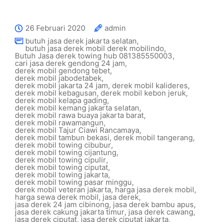
26 Februari 2020
admin
butuh jasa derek jakarta selatan
,
butuh jasa derek mobil derek mobilindo
,
Butuh Jasa derek towing hub 081385550003
,
cari jasa derek gendong 24 jam
,
derek mobil gendong tebet
,
derek mobil jabodetabek
,
derek mobil jakarta 24 jam
,
derek mobil kalideres
,
derek mobil kebagusan
,
derek mobil kebon jeruk
,
derek mobil kelapa gading
,
derek mobil kemang jakarta selatan
,
derek mobil rawa buaya jakarta barat
,
derek mobil rawamangun
,
derek mobil Tajur Ciawi Rancamaya
,
derek mobil tambun bekasi
,
derek mobil tangerang
,
derek mobil towing cibubur
,
derek mobil towing cijantung
,
derek mobil towing cipulir
,
derek mobil towing ciputat
,
derek mobil towing jakarta
,
derek mobil towing pasar minggu
,
derek mobil veteran jakarta
,
harga jasa derek mobil
,
harga sewa derek mobil
,
jasa derek
,
jasa derek 24 jam cibinong
,
jasa derek bambu apus
,
jasa derek cakung jakarta timur
,
jasa derek cawang
,
jasa derek ciputat
,
jasa derek ciputat jakarta
,