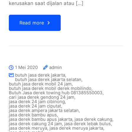
kerusakan saat dijalan atau […]
Read more
1 Mei 2020
admin
butuh jasa derek jakarta
,
butuh jasa derek jakarta selatan
,
butuh jasa derek mobil 24 jam
,
butuh jasa derek mobil derek mobilindo
,
Butuh Jasa derek towing hub 081385550003
,
cari jasa derek gendong 24 jam
,
jasa derek 24 jam cibinong
,
jasa derek 24 jam ciputat
,
jasa derek ampera jakarta selatan
,
jasa derek bambu apus
,
jasa derek bambu apus jakarta
,
jasa derek cakung
,
jasa derek cakung 24 jam
,
jasa derek lebak bulus
,
jasa derek meruya
,
jasa derek meruya jakarta
,