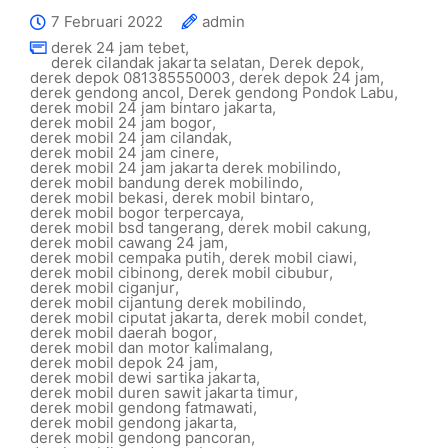
7 Februari 2022
admin
derek 24 jam tebet
,
derek cilandak jakarta selatan
,
Derek depok
,
derek depok 081385550003
,
derek depok 24 jam
,
derek gendong ancol
,
Derek gendong Pondok Labu
,
derek mobil 24 jam bintaro jakarta
,
derek mobil 24 jam bogor
,
derek mobil 24 jam cilandak
,
derek mobil 24 jam cinere
,
derek mobil 24 jam jakarta derek mobilindo
,
derek mobil bandung derek mobilindo
,
derek mobil bekasi
,
derek mobil bintaro
,
derek mobil bogor terpercaya
,
derek mobil bsd tangerang
,
derek mobil cakung
,
derek mobil cawang 24 jam
,
derek mobil cempaka putih
,
derek mobil ciawi
,
derek mobil cibinong
,
derek mobil cibubur
,
derek mobil ciganjur
,
derek mobil cijantung derek mobilindo
,
derek mobil ciputat jakarta
,
derek mobil condet
,
derek mobil daerah bogor
,
derek mobil dan motor kalimalang
,
derek mobil depok 24 jam
,
derek mobil dewi sartika jakarta
,
derek mobil duren sawit jakarta timur
,
derek mobil gendong fatmawati
,
derek mobil gendong jakarta
,
derek mobil gendong pancoran
,