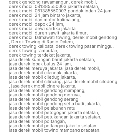
derek gendong rawamangun
,
derek mobil
,
derek mobil 081385550003 jakarta selatan
,
derek mobil 081385550003 pondok indah 24 jam
,
derek mobil 24 jam bintaro jakarta
,
derek mobil dan motor kalimalang
,
derek mobil depok 24 jam
,
derek mobil dewi sartika jakarta
,
derek mobil duren sawit jakarta timur
,
derek mobil fatmawati towing
,
derek mobil gendong
,
Derek Towing di Radio Dalem
,
derek towing kalibata
,
derek towing pasar minggu
,
derek towing rambutan
,
derek towing terdekat jakarta
,
jasa derek kuningan barat jakarta selatan
,
jasa derek lebak bulus 24 jam
,
jasa derek meruya jakarta
,
jasa derek mobil
,
jasa derek mobil cilandak jakarta
,
jasa derek mobil ciledug jakarta
,
jasa derek mobil cilincing
,
jasa derek mobil cilodong
,
jasa derek mobil cinere jakarta
,
jasa derek mobil gendong mampang
,
jasa derek mobil gendong meruya
,
jasa derek mobil gendong serang
,
jasa derek mobil gendong setia budi jakarta
,
jasa derek mobil pelabuhan ratu
,
jasa derek mobil petogogan jakarta selatan
,
jasa derek mobil petukangan jakarta selatan
,
jasa derek mobil poltangan
,
jasa derek mobil poltangan jakarta selatan
,
jasa derek mobil towing mampang prapatan
,