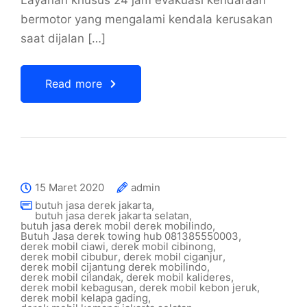
Layanan khusus 24 jam evakuasi kendaraan
bermotor yang mengalami kendala kerusakan
saat dijalan […]
Read more
15 Maret 2020
admin
butuh jasa derek jakarta
,
butuh jasa derek jakarta selatan
,
butuh jasa derek mobil derek mobilindo
,
Butuh Jasa derek towing hub 081385550003
,
derek mobil ciawi
,
derek mobil cibinong
,
derek mobil cibubur
,
derek mobil ciganjur
,
derek mobil cijantung derek mobilindo
,
derek mobil cilandak
,
derek mobil kalideres
,
derek mobil kebagusan
,
derek mobil kebon jeruk
,
derek mobil kelapa gading
,