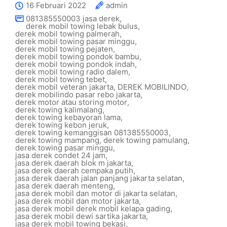
16 Februari 2022
admin
081385550003 jasa derek
,
derek mobil towing lebak bulus
,
derek mobil towing palmerah
,
derek mobil towing pasar minggu
,
derek mobil towing pejaten
,
derek mobil towing pondok bambu
,
derek mobil towing pondok indah
,
derek mobil towing radio dalem
,
derek mobil towing tebet
,
derek mobil veteran jakarta
,
DEREK MOBILINDO
,
derek mobilindo pasar rebo jakarta
,
derek motor atau storing motor
,
derek towing kalimalang
,
derek towing kebayoran lama
,
derek towing kebon jeruk
,
derek towing kemanggisan 081385550003
,
derek towing mampang
,
derek towing pamulang
,
derek towing pasar minggu
,
jasa derek condet 24 jam
,
jasa derek daerah blok m jakarta
,
jasa derek daerah cempaka putih
,
jasa derek daerah jalan panjang jakarta selatan
,
jasa derek daerah menteng
,
jasa derek mobil dan motor di jakarta selatan
,
jasa derek mobil dan motor jakarta
,
jasa derek mobil derek mobil kelapa gading
,
jasa derek mobil dewi sartika jakarta
,
jasa derek mobil towing bekasi
,