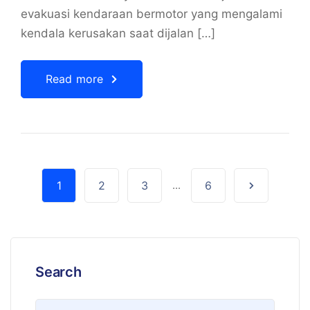
evakuasi kendaraan bermotor yang mengalami
kendala kerusakan saat dijalan […]
Read more
1
2
3
...
6
Search