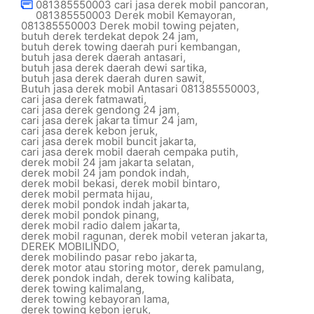
081385550003 cari jasa derek mobil pancoran
,
081385550003 Derek mobil Kemayoran
,
081385550003 Derek mobil towing pejaten
,
butuh derek terdekat depok 24 jam
,
butuh derek towing daerah puri kembangan
,
butuh jasa derek daerah antasari
,
butuh jasa derek daerah dewi sartika
,
butuh jasa derek daerah duren sawit
,
Butuh jasa derek mobil Antasari 081385550003
,
cari jasa derek fatmawati
,
cari jasa derek gendong 24 jam
,
cari jasa derek jakarta timur 24 jam
,
cari jasa derek kebon jeruk
,
cari jasa derek mobil buncit jakarta
,
cari jasa derek mobil daerah cempaka putih
,
derek mobil 24 jam jakarta selatan
,
derek mobil 24 jam pondok indah
,
derek mobil bekasi
,
derek mobil bintaro
,
derek mobil permata hijau
,
derek mobil pondok indah jakarta
,
derek mobil pondok pinang
,
derek mobil radio dalem jakarta
,
derek mobil ragunan
,
derek mobil veteran jakarta
,
DEREK MOBILINDO
,
derek mobilindo pasar rebo jakarta
,
derek motor atau storing motor
,
derek pamulang
,
derek pondok indah
,
derek towing kalibata
,
derek towing kalimalang
,
derek towing kebayoran lama
,
derek towing kebon jeruk
,