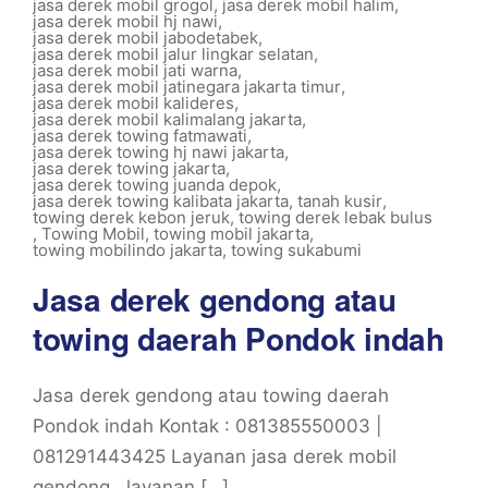
jasa derek mobil grogol
,
jasa derek mobil halim
,
jasa derek mobil hj nawi
,
jasa derek mobil jabodetabek
,
jasa derek mobil jalur lingkar selatan
,
jasa derek mobil jati warna
,
jasa derek mobil jatinegara jakarta timur
,
jasa derek mobil kalideres
,
jasa derek mobil kalimalang jakarta
,
jasa derek towing fatmawati
,
jasa derek towing hj nawi jakarta
,
jasa derek towing jakarta
,
jasa derek towing juanda depok
,
jasa derek towing kalibata jakarta
,
tanah kusir
,
towing derek kebon jeruk
,
towing derek lebak bulus
,
Towing Mobil
,
towing mobil jakarta
,
towing mobilindo jakarta
,
towing sukabumi
Jasa derek gendong atau
towing daerah Pondok indah
Jasa derek gendong atau towing daerah
Pondok indah Kontak : 081385550003 |
081291443425 Layanan jasa derek mobil
gendong , layanan […]