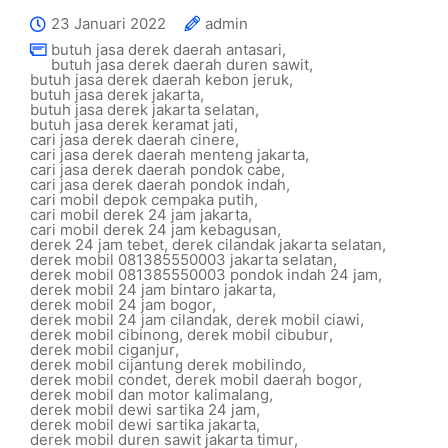
23 Januari 2022
admin
butuh jasa derek daerah antasari
,
butuh jasa derek daerah duren sawit
,
butuh jasa derek daerah kebon jeruk
,
butuh jasa derek jakarta
,
butuh jasa derek jakarta selatan
,
butuh jasa derek keramat jati
,
cari jasa derek daerah cinere
,
cari jasa derek daerah menteng jakarta
,
cari jasa derek daerah pondok cabe
,
cari jasa derek daerah pondok indah
,
cari mobil depok cempaka putih
,
cari mobil derek 24 jam jakarta
,
cari mobil derek 24 jam kebagusan
,
derek 24 jam tebet
,
derek cilandak jakarta selatan
,
derek mobil 081385550003 jakarta selatan
,
derek mobil 081385550003 pondok indah 24 jam
,
derek mobil 24 jam bintaro jakarta
,
derek mobil 24 jam bogor
,
derek mobil 24 jam cilandak
,
derek mobil ciawi
,
derek mobil cibinong
,
derek mobil cibubur
,
derek mobil ciganjur
,
derek mobil cijantung derek mobilindo
,
derek mobil condet
,
derek mobil daerah bogor
,
derek mobil dan motor kalimalang
,
derek mobil dewi sartika 24 jam
,
derek mobil dewi sartika jakarta
,
derek mobil duren sawit jakarta timur
,