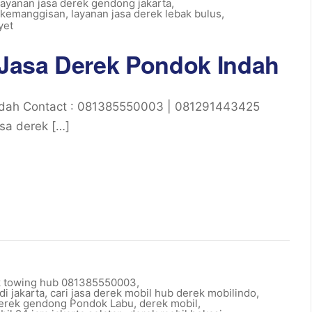
layanan jasa derek gendong jakarta
,
k kemanggisan
,
layanan jasa derek lebak bulus
,
yet
Jasa Derek Pondok Indah
dah Contact : 081385550003 | 081291443425
sa derek […]
k towing hub 081385550003
,
di jakarta
,
cari jasa derek mobil hub derek mobilindo
,
erek gendong Pondok Labu
,
derek mobil
,