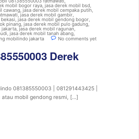
obil 081385550003 fatmawati
,
ek mobil bogor raya
,
jasa derek mobil bsd
,
il cawang
,
jasa derek mobil cempaka putih
,
atmawati
,
jasa derek mobil gambir
,
 bekasi
,
jasa derek mobil gendong bogor
,
dok pinang
,
jasa derek mobil pulo gadung
,
 jakarta
,
jasa derek mobil ragunan
,
budi
,
jasa derek mobil tanah abang
,
ng mobilindo jakarta
No comments yet
385550003 Derek
lindo 081385550003 | 081291443425 |
 atau mobil gendong resmi, […]