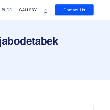
Contact Us
BLOG
GALLERY
 jabodetabek