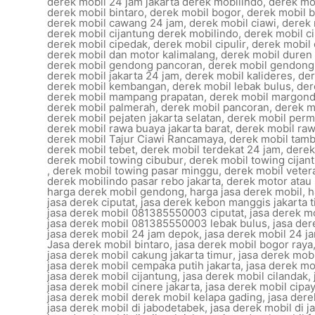
derek mobil 24 jam jakarta derek mobilindo
,
derek mob
derek mobil bintaro
,
derek mobil bogor
,
derek mobil 
derek mobil cawang 24 jam
,
derek mobil ciawi
,
derek 
derek mobil cijantung derek mobilindo
,
derek mobil c
derek mobil cipedak
,
derek mobil cipulir
,
derek mobil 
derek mobil dan motor kalimalang
,
derek mobil duren 
derek mobil gendong pancoran
,
derek mobil gendong
derek mobil jakarta 24 jam
,
derek mobil kalideres
,
der
derek mobil kembangan
,
derek mobil lebak bulus
,
der
derek mobil mampang prapatan
,
derek mobil margon
derek mobil palmerah
,
derek mobil pancoran
,
derek m
derek mobil pejaten jakarta selatan
,
derek mobil perm
derek mobil rawa buaya jakarta barat
,
derek mobil r
derek mobil Tajur Ciawi Rancamaya
,
derek mobil tam
derek mobil tebet
,
derek mobil terdekat 24 jam
,
derek
derek mobil towing cibubur
,
derek mobil towing cijan
,
derek mobil towing pasar minggu
,
derek mobil veter
derek mobilindo pasar rebo jakarta
,
derek motor atau 
harga derek mobil gendong
,
harga jasa derek mobil
,
h
jasa derek ciputat
,
jasa derek kebon manggis jakarta 
jasa derek mobil 081385550003 ciputat
,
jasa derek m
jasa derek mobil 081385550003 lebak bulus
,
jasa de
jasa derek mobil 24 jam depok
,
jasa derek mobil 24 ja
Jasa derek mobil bintaro
,
jasa derek mobil bogor raya
jasa derek mobil cakung jakarta timur
,
jasa derek mob
jasa derek mobil cempaka putih jakarta
,
jasa derek mo
jasa derek mobil cijantung
,
jasa derek mobil cilandak
,
jasa derek mobil cinere jakarta
,
jasa derek mobil cipa
jasa derek mobil derek mobil kelapa gading
,
jasa dere
jasa derek mobil di jabodetabek
,
jasa derek mobil di j