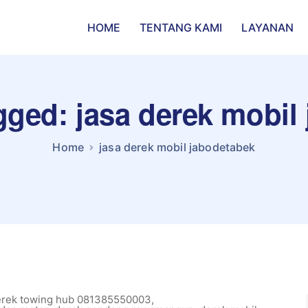
HOME
TENTANG KAMI
LAYANAN
agged: jasa derek mobil
Home
jasa derek mobil jabodetabek
erek towing hub 081385550003
,