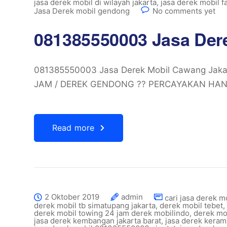
jasa derek mobil di wilayah jakarta
,
jasa derek mobil f
Jasa Derek mobil gendong
No comments yet
081385550003 Jasa Der
081385550003 Jasa Derek Mobil Cawang Ja
JAM / DEREK GENDONG ?? PERCAYAKAN HAN
Read more
2 Oktober 2019
admin
cari jasa derek m
derek mobil tb simatupang jakarta
,
derek mobil tebet
,
derek mobil towing 24 jam derek mobilindo
,
derek mo
jasa derek kembangan jakarta barat
,
jasa derek kerama