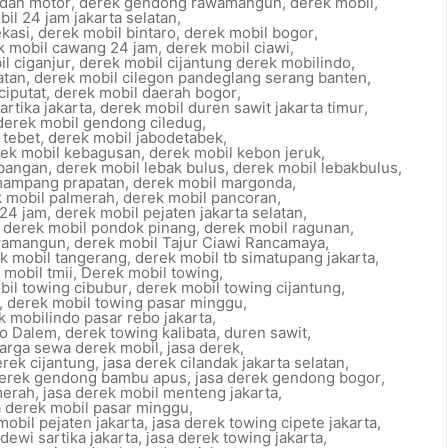
 dan motor
,
derek gendong rawamangun
,
derek mobil
,
il 24 jam jakarta selatan
,
ekasi
,
derek mobil bintaro
,
derek mobil bogor
,
k mobil cawang 24 jam
,
derek mobil ciawi
,
l ciganjur
,
derek mobil cijantung derek mobilindo
,
atan
,
derek mobil cilegon pandeglang serang banten
,
ciputat
,
derek mobil daerah bogor
,
artika jakarta
,
derek mobil duren sawit jakarta timur
,
derek mobil gendong ciledug
,
 tebet
,
derek mobil jabodetabek
,
ek mobil kebagusan
,
derek mobil kebon jeruk
,
bangan
,
derek mobil lebak bulus
,
derek mobil lebakbulus
,
mampang prapatan
,
derek mobil margonda
,
 mobil palmerah
,
derek mobil pancoran
,
 24 jam
,
derek mobil pejaten jakarta selatan
,
,
derek mobil pondok pinang
,
derek mobil ragunan
,
awamangun
,
derek mobil Tajur Ciawi Rancamaya
,
k mobil tangerang
,
derek mobil tb simatupang jakarta
,
 mobil tmii
,
Derek mobil towing
,
bil towing cibubur
,
derek mobil towing cijantung
,
,
derek mobil towing pasar minggu
,
k mobilindo pasar rebo jakarta
,
io Dalem
,
derek towing kalibata
,
duren sawit
,
arga sewa derek mobil
,
jasa derek
,
erek cijantung
,
jasa derek cilandak jakarta selatan
,
derek gendong bambu apus
,
jasa derek gendong bogor
,
merah
,
jasa derek mobil menteng jakarta
,
a derek mobil pasar minggu
,
mobil pejaten jakarta
,
jasa derek towing cipete jakarta
,
dewi sartika jakarta
,
jasa derek towing jakarta
,