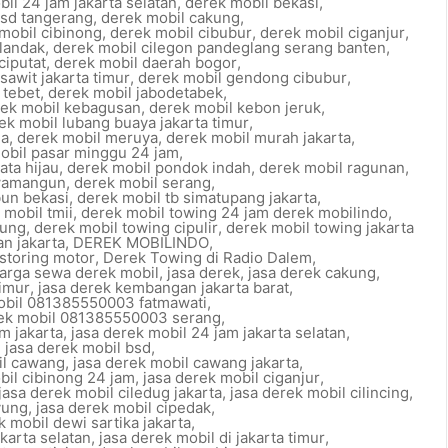
il 24 jam jakarta selatan
,
derek mobil bekasi
,
bsd tangerang
,
derek mobil cakung
,
mobil cibinong
,
derek mobil cibubur
,
derek mobil ciganjur
,
ilandak
,
derek mobil cilegon pandeglang serang banten
,
ciputat
,
derek mobil daerah bogor
,
sawit jakarta timur
,
derek mobil gendong cibubur
,
 tebet
,
derek mobil jabodetabek
,
ek mobil kebagusan
,
derek mobil kebon jeruk
,
ek mobil lubang buaya jakarta timur
,
da
,
derek mobil meruya
,
derek mobil murah jakarta
,
obil pasar minggu 24 jam
,
ata hijau
,
derek mobil pondok indah
,
derek mobil ragunan
,
awamangun
,
derek mobil serang
,
bun bekasi
,
derek mobil tb simatupang jakarta
,
 mobil tmii
,
derek mobil towing 24 jam derek mobilindo
,
tung
,
derek mobil towing cipulir
,
derek mobil towing jakarta
an jakarta
,
DEREK MOBILINDO
,
storing motor
,
Derek Towing di Radio Dalem
,
arga sewa derek mobil
,
jasa derek
,
jasa derek cakung
,
timur
,
jasa derek kembangan jakarta barat
,
obil 081385550003 fatmawati
,
rek mobil 081385550003 serang
,
m jakarta
,
jasa derek mobil 24 jam jakarta selatan
,
,
jasa derek mobil bsd
,
il cawang
,
jasa derek mobil cawang jakarta
,
bil cibinong 24 jam
,
jasa derek mobil ciganjur
,
jasa derek mobil ciledug jakarta
,
jasa derek mobil cilincing
,
yung
,
jasa derek mobil cipedak
,
k mobil dewi sartika jakarta
,
akarta selatan
,
jasa derek mobil di jakarta timur
,