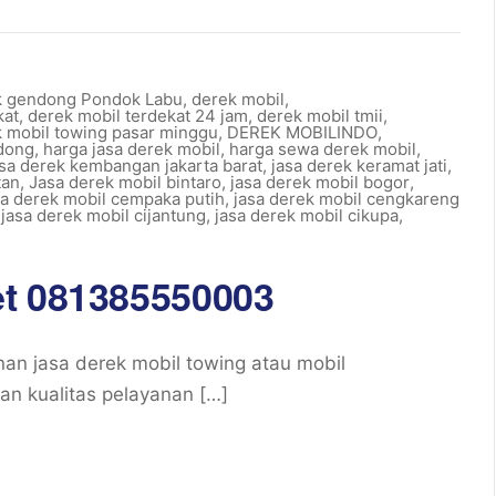
k gendong Pondok Labu
,
derek mobil
,
kat
,
derek mobil terdekat 24 jam
,
derek mobil tmii
,
 mobil towing pasar minggu
,
DEREK MOBILINDO
,
dong
,
harga jasa derek mobil
,
harga sewa derek mobil
,
asa derek kembangan jakarta barat
,
jasa derek keramat jati
,
tan
,
Jasa derek mobil bintaro
,
jasa derek mobil bogor
,
sa derek mobil cempaka putih
,
jasa derek mobil cengkareng
,
jasa derek mobil cijantung
,
jasa derek mobil cikupa
,
et 081385550003
n jasa derek mobil towing atau mobil
an kualitas pelayanan […]