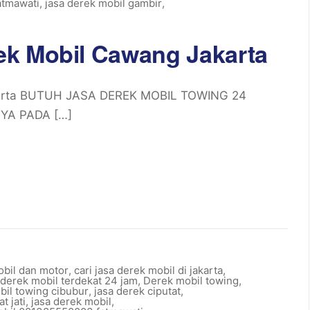
atmawati
,
jasa derek mobil gambir
,
ek Mobil Cawang Jakarta
karta BUTUH JASA DEREK MOBIL TOWING 24
YA PADA […]
obil dan motor
,
cari jasa derek mobil di jakarta
,
derek mobil terdekat 24 jam
,
Derek mobil towing
,
bil towing cibubur
,
jasa derek ciputat
,
t jati
,
jasa derek mobil
,