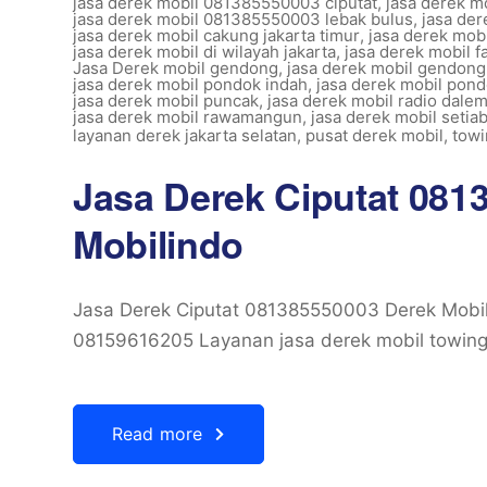
jasa derek mobil 081385550003 ciputat
,
jasa derek m
jasa derek mobil 081385550003 lebak bulus
,
jasa der
jasa derek mobil cakung jakarta timur
,
jasa derek mob
jasa derek mobil di wilayah jakarta
,
jasa derek mobil f
Jasa Derek mobil gendong
,
jasa derek mobil gendong
jasa derek mobil pondok indah
,
jasa derek mobil pon
jasa derek mobil puncak
,
jasa derek mobil radio dalem
jasa derek mobil rawamangun
,
jasa derek mobil setia
layanan derek jakarta selatan
,
pusat derek mobil
,
towi
Jasa Derek Ciputat 081
Mobilindo
Jasa Derek Ciputat 081385550003 Derek Mobi
08159616205 Layanan jasa derek mobil towing
Read more