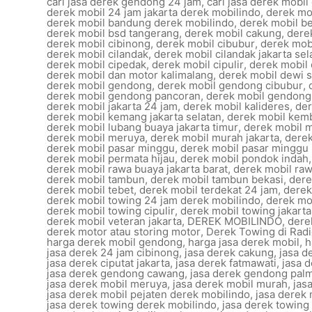
cari jasa derek gendong 24 jam
,
cari jasa derek mobil
derek mobil 24 jam jakarta derek mobilindo
,
derek mob
derek mobil bandung derek mobilindo
,
derek mobil b
derek mobil bsd tangerang
,
derek mobil cakung
,
dere
derek mobil cibinong
,
derek mobil cibubur
,
derek mobi
derek mobil cilandak
,
derek mobil cilandak jakarta sel
derek mobil cipedak
,
derek mobil cipulir
,
derek mobil 
derek mobil dan motor kalimalang
,
derek mobil dewi s
derek mobil gendong
,
derek mobil gendong cibubur
,
derek mobil gendong pancoran
,
derek mobil gendong
derek mobil jakarta 24 jam
,
derek mobil kalideres
,
der
derek mobil kemang jakarta selatan
,
derek mobil kem
derek mobil lubang buaya jakarta timur
,
derek mobil 
derek mobil meruya
,
derek mobil murah jakarta
,
derek
derek mobil pasar minggu
,
derek mobil pasar minggu
derek mobil permata hijau
,
derek mobil pondok indah
derek mobil rawa buaya jakarta barat
,
derek mobil r
derek mobil tambun
,
derek mobil tambun bekasi
,
dere
derek mobil tebet
,
derek mobil terdekat 24 jam
,
derek
derek mobil towing 24 jam derek mobilindo
,
derek mo
derek mobil towing cipulir
,
derek mobil towing jakarta
derek mobil veteran jakarta
,
DEREK MOBILINDO
,
dere
derek motor atau storing motor
,
Derek Towing di Rad
harga derek mobil gendong
,
harga jasa derek mobil
,
h
jasa derek 24 jam cibinong
,
jasa derek cakung
,
jasa d
jasa derek ciputat jakarta
,
jasa derek fatmawati
,
jasa 
jasa derek gendong cawang
,
jasa derek gendong pal
jasa derek mobil meruya
,
jasa derek mobil murah
,
jas
jasa derek mobil pejaten derek mobilindo
,
jasa derek 
jasa derek towing derek mobilindo
,
jasa derek towing 