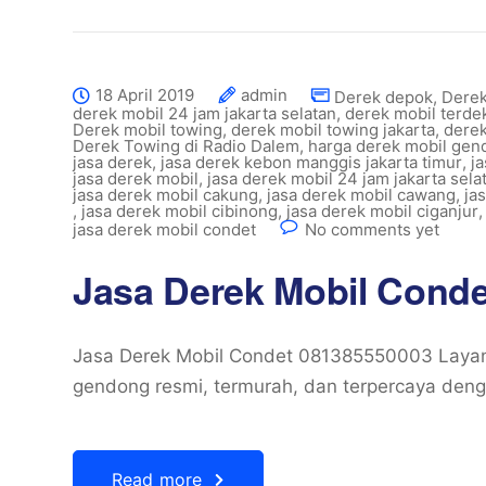
18 April 2019
admin
Derek depok
,
Dere
derek mobil 24 jam jakarta selatan
,
derek mobil terde
Derek mobil towing
,
derek mobil towing jakarta
,
derek
Derek Towing di Radio Dalem
,
harga derek mobil gen
jasa derek
,
jasa derek kebon manggis jakarta timur
,
j
jasa derek mobil
,
jasa derek mobil 24 jam jakarta sela
jasa derek mobil cakung
,
jasa derek mobil cawang
,
ja
,
jasa derek mobil cibinong
,
jasa derek mobil ciganjur
jasa derek mobil condet
No comments yet
Jasa Derek Mobil Cond
Jasa Derek Mobil Condet 081385550003 Layana
gendong resmi, termurah, dan terpercaya deng
Read more