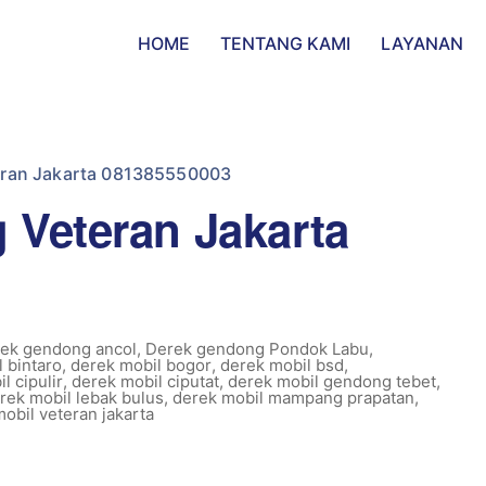
HOME
TENTANG KAMI
LAYANAN
eran Jakarta 081385550003
 Veteran Jakarta
ek gendong ancol
,
Derek gendong Pondok Labu
,
 bintaro
,
derek mobil bogor
,
derek mobil bsd
,
l cipulir
,
derek mobil ciputat
,
derek mobil gendong tebet
,
rek mobil lebak bulus
,
derek mobil mampang prapatan
,
obil veteran jakarta