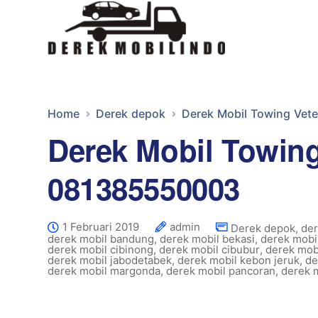
Home
Derek depok
Derek Mobil Towing Vet
Derek Mobil Towing
081385550003
1 Februari 2019
admin
Derek depok
,
der
derek mobil bandung
,
derek mobil bekasi
,
derek mobil
derek mobil cibinong
,
derek mobil cibubur
,
derek mobi
derek mobil jabodetabek
,
derek mobil kebon jeruk
,
de
derek mobil margonda
,
derek mobil pancoran
,
derek m