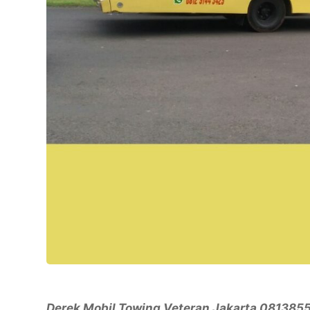
Derek Mobil Towing Veteran Jakarta 08138