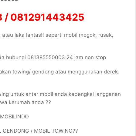
 / 081291443425
atau laka lantas!! seperti mobil mogok, rusak,
a hubungi 081385550003 24 jam non stop
nakan towing/ gendong atau menggunakan derek
wing untuk antar mobil anda kebengkel langganan
awa kerumah anda ??
K MOBILINDO
L GENDONG / MOBIL TOWING??