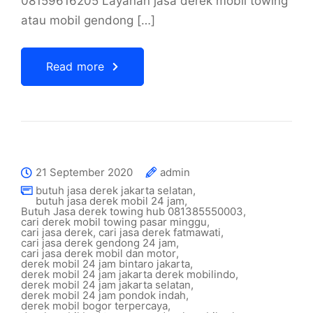
08159616205 Layanan jasa derek mobil towing
atau mobil gendong […]
Read more
21 September 2020
admin
butuh jasa derek jakarta selatan
,
butuh jasa derek mobil 24 jam
,
Butuh Jasa derek towing hub 081385550003
,
cari derek mobil towing pasar minggu
,
cari jasa derek
,
cari jasa derek fatmawati
,
cari jasa derek gendong 24 jam
,
cari jasa derek mobil dan motor
,
derek mobil 24 jam bintaro jakarta
,
derek mobil 24 jam jakarta derek mobilindo
,
derek mobil 24 jam jakarta selatan
,
derek mobil 24 jam pondok indah
,
derek mobil bogor terpercaya
,