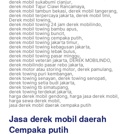
derek mobil sukabumi cianjur
,
derek mobil Tajur Ciawi Rancamaya
,
derek mobil tambun bekasi
,
derek mobil tangerang
,
derek mobil terpercaya jakarta
,
derek mobil tmii
,
Derek mobil towing
,
derek mobil towing 24 jam derek mobilindo
,
derek mobil towing bambu apus
,
derek mobil towing buncit
,
derek mobil towing cempaka putih
,
derek mobil towing jakarta timur
,
derek mobil towing kebagusan jakarta
,
derek mobil towing lebak bulus
,
derek mobil towing pasar minggu
,
derek mobil veteran jakarta
,
DEREK MOBILINDO
,
derek mobilindo pasar rebo jakarta
,
derek motor atau storing motor
,
derek pamulang
,
derek towing puri kembangan
,
derek towing senayan
,
derek towing senopati
,
derek towing setia budi jakarta
,
derek towing tb simatupang
,
derek towing terdekat jakarta
,
harga derek mobil gendong
,
harga jasa derek mobil
,
harga sewa derek mobil
,
jasa derek mobil daerak cempaka putih
Jasa derek mobil daerah
Cempaka putih