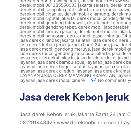
derek gendong rawamangun
,
derek mobil 0813855500
derek mobil 081385550003 jakarta selatan
,
derek mob
derek mobil cempaka putih jakarta
,
derek mobil ciawi
derek mobil ciganjur
,
derek mobil cijantung
,
derek mob
derek mobil ciputat jakarta
,
derek mobil condet
,
derek
derek mobil gendong fatmawati
,
derek mobil gendong
derek mobil gendong tebet
,
derek mobil jabodetabek
derek mobil meruya jakarta
,
derek mobil murah jakart
derek mobil pancoran
,
derek mobil pasar minggu 24 
jasa derek cilandak jakarta selatan
,
jasa derek cinere 
jasa derek kebon jeruk jakarta barat 24 jam
,
jasa der
jasa derek mobil gendong meruya
,
jasa derek mobil 
jasa derek mobil gendong setia budi jakarta
,
jasa dere
jasa derek terdekat jakarta
,
jasa derek terdekat jakart
layanan jasa derek bambu apus
,
layanan jasa derek b
layanan jasa derek bogor sentul
,
layanan jasa derek 
layanan jasa derek ciledug
,
layanan jasa derek kramat 
LAYANAN JASA DEREK MAMPANG PRAPATAN
,
layana
layanan jasa derek mobil cinere
No comments y
Jasa derek Kebon jeruk 
Jasa derek Kebon jeruk Jakarta Barat 24 jam
081291443425 www.derekmobilindo.co.id Laya