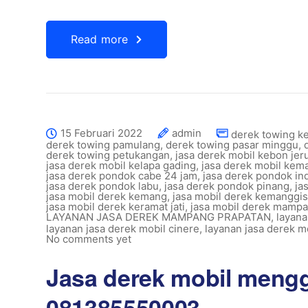
Read more
15 Februari 2022
admin
derek towing 
derek towing pamulang
,
derek towing pasar minggu
,
derek towing petukangan
,
jasa derek mobil kebon jeru
jasa derek mobil kelapa gading
,
jasa derek mobil kema
jasa derek pondok cabe 24 jam
,
jasa derek pondok in
jasa derek pondok labu
,
jasa derek pondok pinang
,
ja
jasa mobil derek kemang
,
jasa mobil derek kemanggi
jasa mobil derek keramat jati
,
jasa mobil derek mampa
LAYANAN JASA DEREK MAMPANG PRAPATAN
,
layana
layanan jasa derek mobil cinere
,
layanan jasa derek mo
No comments yet
Jasa derek mobil meng
081385550003