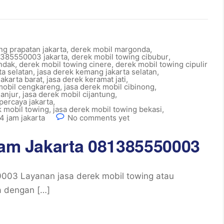
g prapatan jakarta
,
derek mobil margonda
,
1385550003 jakarta
,
derek mobil towing cibubur
,
andak
,
derek mobil towing cinere
,
derek mobil towing cipulir
ta selatan
,
jasa derek kemang jakarta selatan
,
akarta barat
,
jasa derek keramat jati
,
mobil cengkareng
,
jasa derek mobil cibinong
,
ganjur
,
jasa derek mobil cijantung
,
percaya jakarta
,
k mobil towing
,
jasa derek mobil towing bekasi
,
4 jam jakarta
No comments yet
 jam Jakarta 081385550003
0003 Layanan jasa derek mobil towing atau
a dengan […]