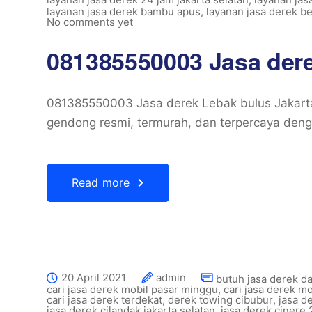
layanan jasa derek bambu apus
,
layanan jasa derek b
No comments yet
081385550003 Jasa dere
081385550003 Jasa derek Lebak bulus Jakarta
gendong resmi, termurah, dan terpercaya denga
Read more
20 April 2021
admin
butuh jasa derek d
cari jasa derek mobil pasar minggu
,
cari jasa derek m
cari jasa derek terdekat
,
derek towing cibubur
,
jasa d
jasa derek cilandak jakarta selatan
,
jasa derek cinere 