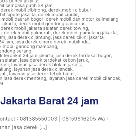
03 buncit jakarta
,
il cempaka putih 24 jam
,
,
derek mobil cibinong
,
derek mobil cibubur
,
il cipete jakarta
,
derek mobil cipulir
,
 mobil daerah bogor
,
derek mobil dan motor kalimalang
,
 jakarta
,
derek mobil gendong pancoran
,
,
derek mobil jakarta selatan derek towing
,
a
,
derek mobil palmerah
,
derek mobil pamulang jakarta
,
jam
,
jasa derek cijantung
,
jasa derek cikini jakarta
,
24 jam
,
jasa derek cinere derek mobilindo
,
ek mobil gendong mampang
,
gendong serang
,
k terdekat 24 jam jakarta
,
jasa derek terdekat bogor
,
a selatan
,
jasa derek terdekat kebon jeruk
,
ekasi
,
layanan jasa derek blok m jakarta
,
cakung
,
layanan jasa derek cilandak
,
jati
,
layanan jasa derek lebak bulus
,
n jasa derek menteng
,
layanan jasa derek mobil cilandak
,
et
Jakarta Barat 24 jam
 Contact : 081385550003 | 08159616205 Wa :
nan jasa derek […]