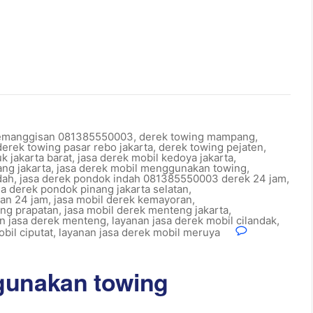
kemanggisan 081385550003
,
derek towing mampang
,
derek towing pasar rebo jakarta
,
derek towing pejaten
,
k jakarta barat
,
jasa derek mobil kedoya jakarta
,
ng jakarta
,
jasa derek mobil menggunakan towing
,
dah
,
jasa derek pondok indah 081385550003 derek 24 jam
,
sa derek pondok pinang jakarta selatan
,
san 24 jam
,
jasa mobil derek kemayoran
,
ng prapatan
,
jasa mobil derek menteng jakarta
,
n jasa derek menteng
,
layanan jasa derek mobil cilandak
,
bil ciputat
,
layanan jasa derek mobil meruya
gunakan towing