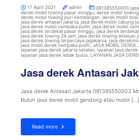
17 April 2021
admin
081385550003 jasa
derek mobil towing pasar minggu
,
derek mobil towing
derek mobil towing puri kembangan
,
derek mobil towi
jasa derek antasari jakarta
,
jasa derek mobil cakung ja
jasa derek mobil cempaka putih
,
jasa derek mobil cem
jasa derek terdekat pasar minggu
,
jasa derek terdekat
jasa derek towing 24 jam
,
jasa derek towing antasari j
jasa derek towing terpercaya jagakarsa
,
jasa derekmob
jasa mobil derek cempaka putih
,
JASA MOBIL DEREK
layanan jasa derek jakarta selatan
,
layanan jasa dere
layanan jasa derek lebak bulus
,
LAYANAN JASA DER
Jasa derek Antasari Ja
Jasa derek Antasari Jakarta 081385550003 Mob
Butuh jasa derek mobil gendong atau mobil […
Read more