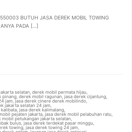
385550003 BUTUH JASA DEREK MOBIL TOWING
ANYA PADA […]
jakarta selatan
,
derek mobil permata hijau
,
k pinang
,
derek mobil ragunan
,
jasa derek cijantung
,
24 jam
,
jasa derek cinere derek mobilindo
,
ek jakarta selatan 24 jam
,
 kalibata
,
jasa derek kalimalang
,
mobil pejaten jakarta
,
jasa derek mobil pelabuhan ratu
,
k mobil petukangan jakarta selatan
,
lebak bulus
,
jasa derek terdekat pasar minggu
,
erek towing
,
jasa derek towing 24 jam
,
a derek antam
,
layanan jasa derek antasari
,