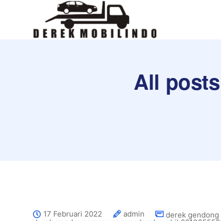
All post
17 Februari 2022
admin
derek gendong 