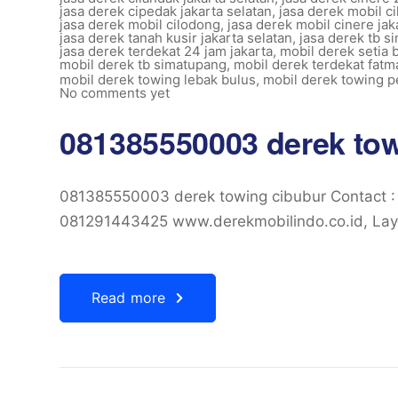
jasa derek cipedak jakarta selatan
,
jasa derek mobil ci
jasa derek mobil cilodong
,
jasa derek mobil cinere jak
jasa derek tanah kusir jakarta selatan
,
jasa derek tb s
jasa derek terdekat 24 jam jakarta
,
mobil derek setia b
mobil derek tb simatupang
,
mobil derek terdekat fatm
mobil derek towing lebak bulus
,
mobil derek towing p
No comments yet
081385550003 derek tow
081385550003 derek towing cibubur Contact 
081291443425 www.derekmobilindo.co.id, Laya
Read more