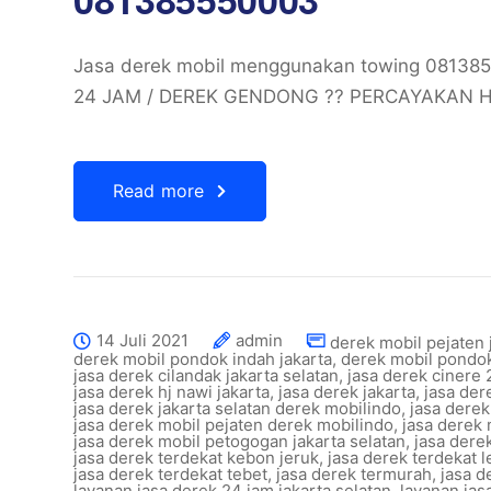
Jasa derek mobil menggunakan towing 081
24 JAM / DEREK GENDONG ?? PERCAYAKAN H
Read more
14 Juli 2021
admin
derek mobil pejaten 
derek mobil pondok indah jakarta
,
derek mobil pondo
jasa derek cilandak jakarta selatan
,
jasa derek cinere 
jasa derek hj nawi jakarta
,
jasa derek jakarta
,
jasa der
jasa derek jakarta selatan derek mobilindo
,
jasa derek
jasa derek mobil pejaten derek mobilindo
,
jasa derek 
jasa derek mobil petogogan jakarta selatan
,
jasa dere
jasa derek terdekat kebon jeruk
,
jasa derek terdekat 
jasa derek terdekat tebet
,
jasa derek termurah
,
jasa d
layanan jasa derek 24 jam jakarta selatan
,
layanan jas