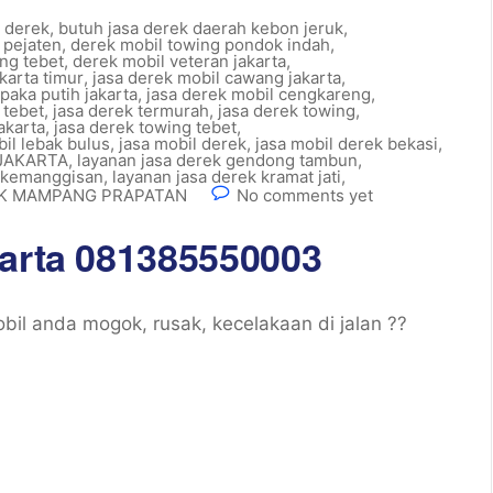
 derek
,
butuh jasa derek daerah kebon jeruk
,
 pejaten
,
derek mobil towing pondok indah
,
ng tebet
,
derek mobil veteran jakarta
,
karta timur
,
jasa derek mobil cawang jakarta
,
paka putih jakarta
,
jasa derek mobil cengkareng
,
 tebet
,
jasa derek termurah
,
jasa derek towing
,
akarta
,
jasa derek towing tebet
,
il lebak bulus
,
jasa mobil derek
,
jasa mobil derek bekasi
,
 JAKARTA
,
layanan jasa derek gendong tambun
,
k kemanggisan
,
layanan jasa derek kramat jati
,
EK MAMPANG PRAPATAN
No comments yet
karta 081385550003
il anda mogok, rusak, kecelakaan di jalan ??
]