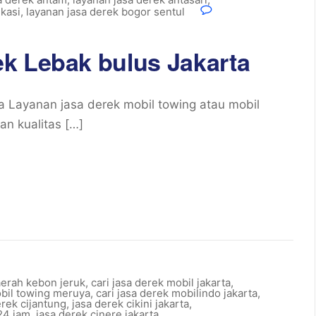
ekasi
,
layanan jasa derek bogor sentul
k Lebak bulus Jakarta
 Layanan jasa derek mobil towing atau mobil
n kualitas […]
aerah kebon jeruk
,
cari jasa derek mobil jakarta
,
obil towing meruya
,
cari jasa derek mobilindo jakarta
,
erek cijantung
,
jasa derek cikini jakarta
,
24 jam
,
jasa derek cinere jakarta
,