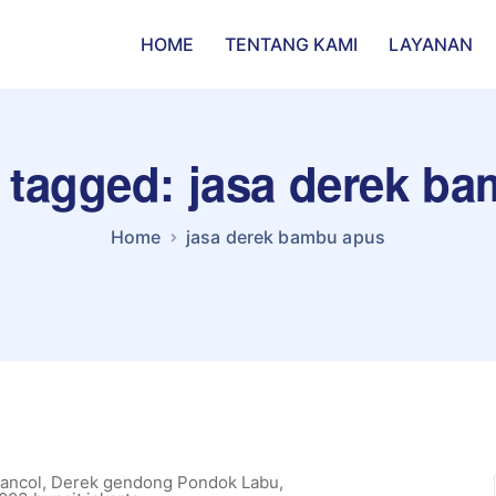
HOME
TENTANG KAMI
LAYANAN
s tagged: jasa derek b
Home
jasa derek bambu apus
ancol
,
Derek gendong Pondok Labu
,