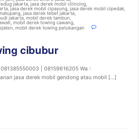
ledug jakarta
,
jasa derek mobil cilincing
,
arta
,
jasa derek mobil cipayung
,
jasa derek mobil cipedak
,
imatupang
,
jasa derek tebet jakarta
,
udi jakarta
,
mobil derek tambun
,
awati
,
mobil derek towing cawang
,
ejaten
,
mobil derek towing petukangan
ing cibubur
: 081385550003 | 08159616205 Wa :
nan jasa derek mobil gendong atau mobil […]