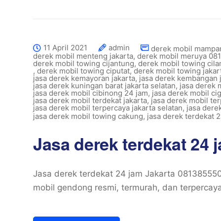
11 April 2021
admin
derek mobil mampan
derek mobil menteng jakarta
,
derek mobil meruya 08
derek mobil towing cijantung
,
derek mobil towing cil
,
derek mobil towing ciputat
,
derek mobil towing jakar
jasa derek kemayoran jakarta
,
jasa derek kembangan j
jasa derek kuningan barat jakarta selatan
,
jasa derek 
jasa derek mobil cibinong 24 jam
,
jasa derek mobil ci
jasa derek mobil terdekat jakarta
,
jasa derek mobil ter
jasa derek mobil terpercaya jakarta selatan
,
jasa dere
jasa derek mobil towing cakung
,
jasa derek terdekat 2
Jasa derek terdekat 24
Jasa derek terdekat 24 jam Jakarta 08138555
mobil gendong resmi, termurah, dan terpercay