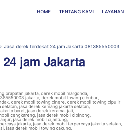
HOME
TENTANG KAMI
LAYANAN
Jasa derek terdekat 24 jam Jakarta 081385550003
 24 jam Jakarta
g prapatan jakarta
,
derek mobil margonda
,
1385550003 jakarta
,
derek mobil towing cibubur
,
andak
,
derek mobil towing cinere
,
derek mobil towing cipulir
,
a selatan
,
jasa derek kemang jakarta selatan
,
akarta barat
,
jasa derek keramat jati
,
mobil cengkareng
,
jasa derek mobil cibinong
,
ganjur
,
jasa derek mobil cijantung
,
percaya jakarta
,
jasa derek mobil terpercaya jakarta selatan
,
si
,
jasa derek mobil towing cakung
,