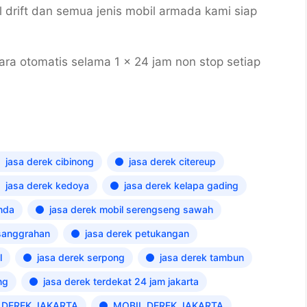
il drift dan semua jenis mobil armada kami siap
a otomatis selama 1 x 24 jam non stop setiap
jasa derek cibinong
jasa derek citereup
jasa derek kedoya
jasa derek kelapa gading
nda
jasa derek mobil serengseng sawah
sanggrahan
jasa derek petukangan
l
jasa derek serpong
jasa derek tambun
ng
jasa derek terdekat 24 jam jakarta
 DEREK JAKARTA
MOBIL DEREK JAKARTA