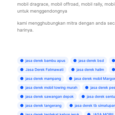
mobil dragrace, mobil offroad, mobil rally, mob
untuk menggendongnya
kami mengghubungkan mitra dengan anda secar
harinya.
jasa derek bambu apus
jasa derek bsd
Jasa Derek Fatmawati
jasa derek halim
jasa derek mampang
jasa derek mobil Margo
jasa derek mobil towing murah
jasa derek pe
jasa derek sawangan depok
jasa derek sentu
jasa derek tangerang
jasa derek tb simatupa
jasa derek terdekat kebon jeruk
JASA MOBIL