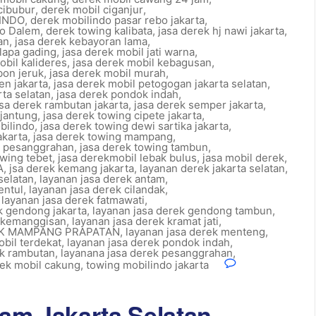
cibubur
,
derek mobil ciganjur
,
INDO
,
derek mobilindo pasar rebo jakarta
,
io Dalem
,
derek towing kalibata
,
jasa derek hj nawi jakarta
,
an
,
jasa derek kebayoran lama
,
lapa gading
,
jasa derek mobil jati warna
,
obil kalideres
,
jasa derek mobil kebagusan
,
bon jeruk
,
jasa derek mobil murah
,
en jakarta
,
jasa derek mobil petogogan jakarta selatan
,
rta selatan
,
jasa derek pondok indah
,
asa derek rambutan jakarta
,
jasa derek semper jakarta
,
ijantung
,
jasa derek towing cipete jakarta
,
bilindo
,
jasa derek towing dewi sartika jakarta
,
akarta
,
jasa derek towing mampang
,
g pesanggrahan
,
jasa derek towing tambun
,
owing tebet
,
jasa derekmobil lebak bulus
,
jasa mobil derek
,
A
,
jsa derek kemang jakarta
,
layanan derek jakarta selatan
,
selatan
,
layanan jasa derek antam
,
entul
,
layanan jasa derek cilandak
,
,
layanan jasa derek fatmawati
,
k gendong jakarta
,
layanan jasa derek gendong tambun
,
k kemanggisan
,
layanan jasa derek kramat jati
,
EK MAMPANG PRAPATAN
,
layanan jasa derek menteng
,
obil terdekat
,
layanan jasa derek pondok indah
,
ek rambutan
,
layanana jasa derek pesanggrahan
,
rek mobil cakung
,
towing mobilindo jakarta
Jam Jakarta Selatan