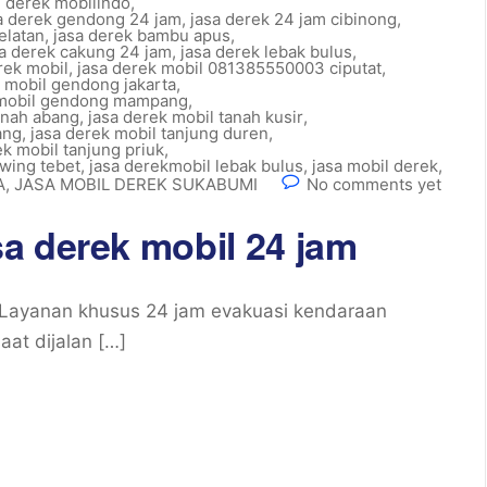
l derek mobilindo
,
sa derek gendong 24 jam
,
jasa derek 24 jam cibinong
,
elatan
,
jasa derek bambu apus
,
sa derek cakung 24 jam
,
jasa derek lebak bulus
,
rek mobil
,
jasa derek mobil 081385550003 ciputat
,
k mobil gendong jakarta
,
 mobil gendong mampang
,
anah abang
,
jasa derek mobil tanah kusir
,
ang
,
jasa derek mobil tanjung duren
,
ek mobil tanjung priuk
,
owing tebet
,
jasa derekmobil lebak bulus
,
jasa mobil derek
,
A
,
JASA MOBIL DEREK SUKABUMI
No comments yet
a derek mobil 24 jam
 Layanan khusus 24 jam evakuasi kendaraan
at dijalan […]