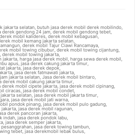
k jakarta selatan
,
butuh jasa derek mobil derek mobilindo
,
sa derek gendong 24 jam
,
derek mobil gendong tebet
,
derek mobil kalideres
,
derek mobil kebagusan
,
derek mobil kemang jakarta selatan
,
awamangun
,
derek mobil Tajur Ciawi Rancamaya
,
erek mobil towing cibubur
,
derek mobil towing cijantung
,
,
derek mobil towing jakarta
,
 jakarta
,
harga jasa derek mobil
,
harga sewa derek mobil
,
mbu apus
,
jasa derek cakung jakarta timur
,
at jakarta
,
jasa derek depok
,
akarta
,
jasa derek fatmawati jakarta
,
jam jakarta selatan
,
Jasa derek mobil bintaro
,
a derek mobil cakung jakarta timur
,
a derek mobil cipete jakarta
,
jasa derek mobil cipinang
,
il ciracas
,
jasa derek mobil condet
,
 jakarta selatan
,
jasa derek mobil jakarta timur
,
egara
,
jasa derek mobil jati warna
,
obil pondok pinang
,
jasa derek mobil pulo gadung
,
 jakarta
,
jasa derek mobil ragunan
,
asa derek pancoran jakarta
,
k indah
,
jasa derek pondok labu
,
ta
,
jasa derek semper jakarta
,
g pesanggrahan
,
jasa derek towing tambun
,
owing tebet
,
jasa derekmobil lebak bulus
,