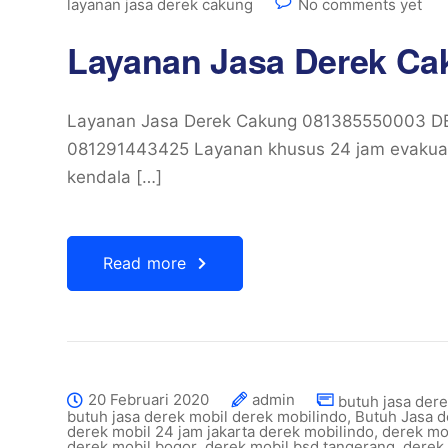
layanan jasa derek cakung
No comments yet
Layanan Jasa Derek Ca
Layanan Jasa Derek Cakung 081385550003 
081291443425 Layanan khusus 24 jam evakua
kendala […]
Read more
20 Februari 2020
admin
butuh jasa dere
butuh jasa derek mobil derek mobilindo
,
Butuh Jasa 
derek mobil 24 jam jakarta derek mobilindo
,
derek mob
derek mobil bogor
,
derek mobil bsd tangerang
,
derek