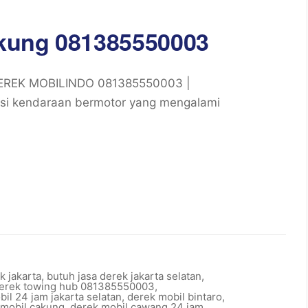
kung 081385550003
DEREK MOBILINDO 081385550003 |
si kendaraan bermotor yang mengalami
k jakarta
,
butuh jasa derek jakarta selatan
,
derek towing hub 081385550003
,
il 24 jam jakarta selatan
,
derek mobil bintaro
,
 mobil cakung
,
derek mobil cawang 24 jam
,