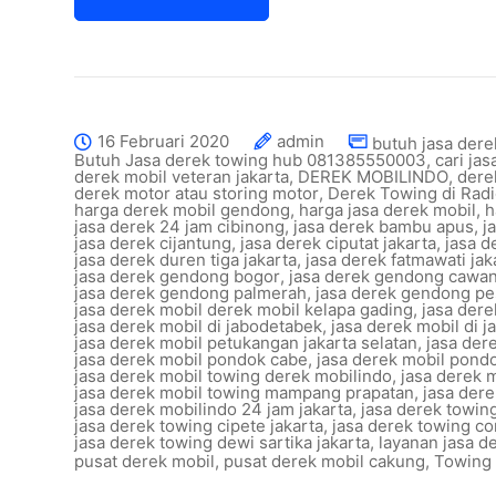
16 Februari 2020
admin
butuh jasa dere
Butuh Jasa derek towing hub 081385550003
,
cari ja
derek mobil veteran jakarta
,
DEREK MOBILINDO
,
dere
derek motor atau storing motor
,
Derek Towing di Rad
harga derek mobil gendong
,
harga jasa derek mobil
,
h
jasa derek 24 jam cibinong
,
jasa derek bambu apus
,
j
jasa derek cijantung
,
jasa derek ciputat jakarta
,
jasa d
jasa derek duren tiga jakarta
,
jasa derek fatmawati jak
jasa derek gendong bogor
,
jasa derek gendong cawa
jasa derek gendong palmerah
,
jasa derek gendong p
jasa derek mobil derek mobil kelapa gading
,
jasa dere
jasa derek mobil di jabodetabek
,
jasa derek mobil di j
jasa derek mobil petukangan jakarta selatan
,
jasa der
jasa derek mobil pondok cabe
,
jasa derek mobil pond
jasa derek mobil towing derek mobilindo
,
jasa derek m
jasa derek mobil towing mampang prapatan
,
jasa der
jasa derek mobilindo 24 jam jakarta
,
jasa derek towin
jasa derek towing cipete jakarta
,
jasa derek towing c
jasa derek towing dewi sartika jakarta
,
layanan jasa d
pusat derek mobil
,
pusat derek mobil cakung
,
Towing 