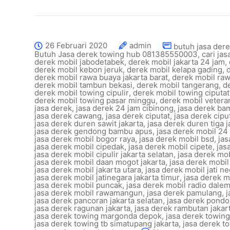
26 Februari 2020
admin
butuh jasa dere
Butuh Jasa derek towing hub 081385550003
,
cari ja
derek mobil jabodetabek
,
derek mobil jakarta 24 jam
,
derek mobil kebon jeruk
,
derek mobil kelapa gading
,
derek mobil rawa buaya jakarta barat
,
derek mobil r
derek mobil tambun bekasi
,
derek mobil tangerang
,
d
derek mobil towing cipulir
,
derek mobil towing ciputat
derek mobil towing pasar minggu
,
derek mobil veteran
jasa derek
,
jasa derek 24 jam cibinong
,
jasa derek ba
jasa derek cawang
,
jasa derek ciputat
,
jasa derek ciput
jasa derek duren sawit jakarta
,
jasa derek duren tiga j
jasa derek gendong bambu apus
,
jasa derek mobil 24 
jasa derek mobil bogor raya
,
jasa derek mobil bsd
,
jas
jasa derek mobil cipedak
,
jasa derek mobil cipete
,
jas
jasa derek mobil cipulir jakarta selatan
,
jasa derek mob
jasa derek mobil daan mogot jakarta
,
jasa derek mobil
jasa derek mobil jakarta utara
,
jasa derek mobil jati n
jasa derek mobil jatinegara jakarta timur
,
jasa derek m
jasa derek mobil puncak
,
jasa derek mobil radio dalem
jasa derek mobil rawamangun
,
jasa derek pamulang
,
j
jasa derek pancoran jakarta selatan
,
jasa derek pondo
jasa derek ragunan jakarta
,
jasa derek rambutan jakar
jasa derek towing margonda depok
,
jasa derek towin
jasa derek towing tb simatupang jakarta
,
jasa derek t