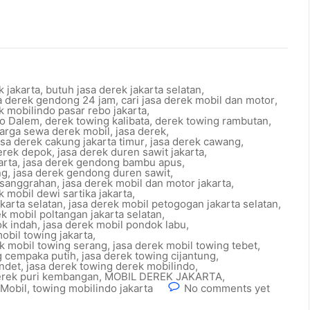
k jakarta
,
butuh jasa derek jakarta selatan
,
sa derek gendong 24 jam
,
cari jasa derek mobil dan motor
,
k mobilindo pasar rebo jakarta
,
io Dalem
,
derek towing kalibata
,
derek towing rambutan
,
arga sewa derek mobil
,
jasa derek
,
asa derek cakung jakarta timur
,
jasa derek cawang
,
erek depok
,
jasa derek duren sawit jakarta
,
arta
,
jasa derek gendong bambu apus
,
ng
,
jasa derek gendong duren sawit
,
esanggrahan
,
jasa derek mobil dan motor jakarta
,
k mobil dewi sartika jakarta
,
akarta selatan
,
jasa derek mobil petogogan jakarta selatan
,
ek mobil poltangan jakarta selatan
,
ok indah
,
jasa derek mobil pondok labu
,
obil towing jakarta
,
ek mobil towing serang
,
jasa derek mobil towing tebet
,
g cempaka putih
,
jasa derek towing cijantung
,
ondet
,
jasa derek towing derek mobilindo
,
erek puri kembangan
,
MOBIL DEREK JAKARTA
,
Mobil
,
towing mobilindo jakarta
No comments yet