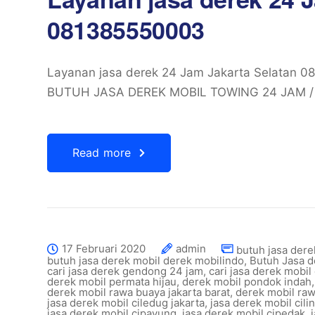
081385550003
Layanan jasa derek 24 Jam Jakarta Selatan
BUTUH JASA DEREK MOBIL TOWING 24 JAM /
Read more
17 Februari 2020
admin
butuh jasa dere
butuh jasa derek mobil derek mobilindo
,
Butuh Jasa 
cari jasa derek gendong 24 jam
,
cari jasa derek mobil
derek mobil permata hijau
,
derek mobil pondok indah
derek mobil rawa buaya jakarta barat
,
derek mobil r
jasa derek mobil ciledug jakarta
,
jasa derek mobil cili
jasa derek mobil cipayung
,
jasa derek mobil cipedak
,