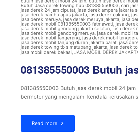
butuh jasa derek mobil 24 jam
,
butuh jasa derek mobi
Butuh Jasa derek towing hub 081385550003
,
cari ja
jasa derek 24 jam ciputat
,
jasa derek ampera jakarta s
jasa derek bambu apus jakarta
,
jasa derek cakung
,
ja
jasa derek meruya
,
jasa derek meruya jakarta
,
jasa de
jasa derek mobil 081385550003 fatmawati
,
jasa dere
jasa derek mobil gendong jakarta selatan
,
jasa derek
jasa derek mobil gendong meruya
,
jasa derek mobil t
jasa derek mobil tangerang
,
jasa derek mobil tangger
jasa derek mobil tanjung duren jakarta barat
,
jasa der
jasa derek towing tb simatupang jakarta
,
jasa derek t
jasa mobil derek bekasi
,
JASA MOBIL DEREK JAKART
081385550003 Butuh jas
081385550003 Butuh jasa derek mobil 24 jam
bermotor yang mengalami kendala kerusakan sa
Read more