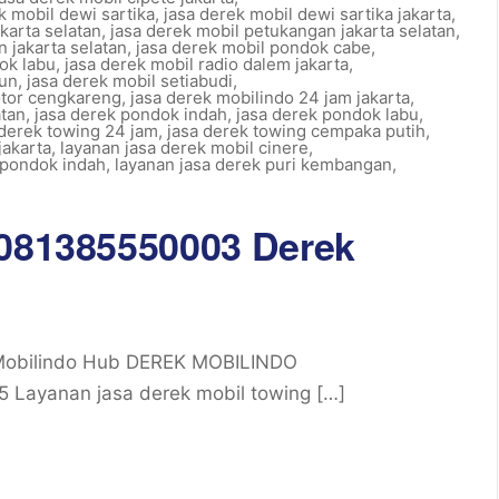
k mobil dewi sartika
,
jasa derek mobil dewi sartika jakarta
,
akarta selatan
,
jasa derek mobil petukangan jakarta selatan
,
n jakarta selatan
,
jasa derek mobil pondok cabe
,
ok labu
,
jasa derek mobil radio dalem jakarta
,
gun
,
jasa derek mobil setiabudi
,
otor cengkareng
,
jasa derek mobilindo 24 jam jakarta
,
atan
,
jasa derek pondok indah
,
jasa derek pondok labu
,
 derek towing 24 jam
,
jasa derek towing cempaka putih
,
jakarta
,
layanan jasa derek mobil cinere
,
 pondok indah
,
layanan jasa derek puri kembangan
,
 081385550003 Derek
 Mobilindo Hub DEREK MOBILINDO
Layanan jasa derek mobil towing […]