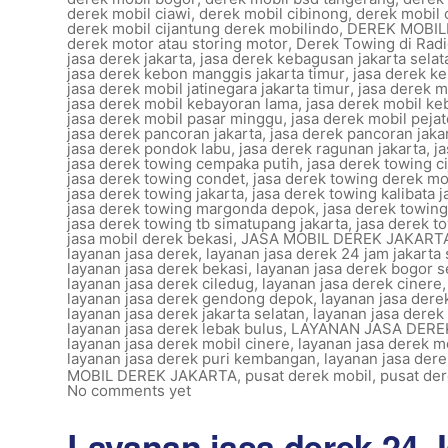
derek mobil ciawi
,
derek mobil cibinong
,
derek mobil 
derek mobil cijantung derek mobilindo
,
DEREK MOBIL
derek motor atau storing motor
,
Derek Towing di Rad
jasa derek jakarta
,
jasa derek kebagusan jakarta selat
jasa derek kebon manggis jakarta timur
,
jasa derek ke
jasa derek mobil jatinegara jakarta timur
,
jasa derek m
jasa derek mobil kebayoran lama
,
jasa derek mobil ke
jasa derek mobil pasar minggu
,
jasa derek mobil pejat
jasa derek pancoran jakarta
,
jasa derek pancoran jaka
jasa derek pondok labu
,
jasa derek ragunan jakarta
,
j
jasa derek towing cempaka putih
,
jasa derek towing c
jasa derek towing condet
,
jasa derek towing derek mo
jasa derek towing jakarta
,
jasa derek towing kalibata j
jasa derek towing margonda depok
,
jasa derek towin
jasa derek towing tb simatupang jakarta
,
jasa derek t
jasa mobil derek bekasi
,
JASA MOBIL DEREK JAKART
layanan jasa derek
,
layanan jasa derek 24 jam jakarta 
layanan jasa derek bekasi
,
layanan jasa derek bogor s
layanan jasa derek ciledug
,
layanan jasa derek cinere
layanan jasa derek gendong depok
,
layanan jasa dere
layanan jasa derek jakarta selatan
,
layanan jasa dere
layanan jasa derek lebak bulus
,
LAYANAN JASA DER
layanan jasa derek mobil cinere
,
layanan jasa derek m
layanan jasa derek puri kembangan
,
layanan jasa der
MOBIL DEREK JAKARTA
,
pusat derek mobil
,
pusat de
No comments yet
Layanan jasa derek 24 