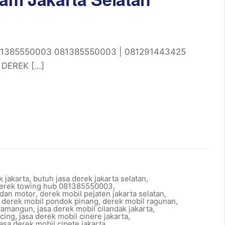
 081385550003 081385550003 | 081291443425
 DEREK […]
k jakarta
,
butuh jasa derek jakarta selatan
,
derek towing hub 081385550003
,
 dan motor
,
derek mobil pejaten jakarta selatan
,
,
derek mobil pondok pinang
,
derek mobil ragunan
,
awamangun
,
jasa derek mobil cilandak jakarta
,
ncing
,
jasa derek mobil cinere jakarta
,
jasa derek mobil cipete jakarta
,