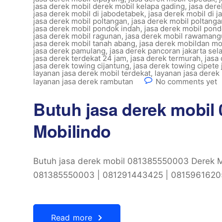
jasa derek mobil derek mobil kelapa gading
,
jasa dere
jasa derek mobil di jabodetabek
,
jasa derek mobil di j
jasa derek mobil poltangan
,
jasa derek mobil poltanga
jasa derek mobil pondok indah
,
jasa derek mobil pond
jasa derek mobil ragunan
,
jasa derek mobil rawaman
jasa derek mobil tanah abang
,
jasa derek mobildan m
jasa derek pamulang
,
jasa derek pancoran jakarta sel
jasa derek terdekat 24 jam
,
jasa derek termurah
,
jasa
jasa derek towing cijantung
,
jasa derek towing cipete 
layanan jasa derek mobil terdekat
,
layanan jasa derek
layanan jasa derek rambutan
No comments yet
Butuh jasa derek mobil
Mobilindo
Butuh jasa derek mobil 081385550003 Derek
081385550003 | 081291443425 | 08159616205 
Read more