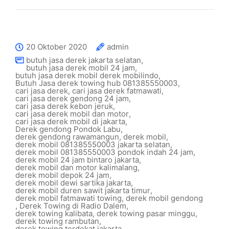
20 Oktober 2020
admin
butuh jasa derek jakarta selatan
,
butuh jasa derek mobil 24 jam
,
butuh jasa derek mobil derek mobilindo
,
Butuh Jasa derek towing hub 081385550003
,
cari jasa derek
,
cari jasa derek fatmawati
,
cari jasa derek gendong 24 jam
,
cari jasa derek kebon jeruk
,
cari jasa derek mobil dan motor
,
cari jasa derek mobil di jakarta
,
Derek gendong Pondok Labu
,
derek gendong rawamangun
,
derek mobil
,
derek mobil 081385550003 jakarta selatan
,
derek mobil 081385550003 pondok indah 24 jam
,
derek mobil 24 jam bintaro jakarta
,
derek mobil dan motor kalimalang
,
derek mobil depok 24 jam
,
derek mobil dewi sartika jakarta
,
derek mobil duren sawit jakarta timur
,
derek mobil fatmawati towing
,
derek mobil gendong
,
Derek Towing di Radio Dalem
,
derek towing kalibata
,
derek towing pasar minggu
,
derek towing rambutan
,
derek towing terdekat jakarta
,