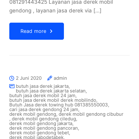
081291443425 Layanan jasa derek mobil
gendong , layanan jasa derek via […]
Read more
2 Juni 2020
admin
butuh jasa derek jakarta
,
butuh jasa derek jakarta selatan
,
butuh jasa derek mobil 24 jam
,
butuh jasa derek mobil derek mobilindo
,
Butuh Jasa derek towing hub 081385550003
,
cari jasa derek gendong 24 jam
,
derek mobil gendong
,
derek mobil gendong cibubur
,
derek mobil gendong ciledug
,
derek mobil gendong jakarta
,
derek mobil gendong pancoran
,
derek mobil gendong tebet
,
derek mobil jabodetabek
,