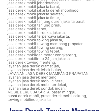
jasa derek mobil jabodetabek
,
jasa derek mobil jakarta barat
,
jasa derek mobil jakarta derek mobilindo
,
jasa derek mobil jakarta selatan
,
jasa derek mobil jakarta timur
,
jasa derek mobil tanjung duren jakarta barat
,
jasa derek mobil tanjung priuk
,
jasa derek mobil tebet
,
jasa derek mobil terdekat jakarta
,
jasa derek mobil terpercaya jakarta
,
jasa derek mobil towing jakarta
,
jasa derek mobil towing mampang prapatan
,
jasa derek mobil towing serang
,
jasa derek mobil towing tebet
,
jasa derek mobildan motor cengkareng
,
jasa derek mobilindo 24 jam jakarta
,
jasa derek towing menteng
,
layanan jasa derek kramat jati
,
layanan jasa derek lebak bulus
,
LAYANAN JASA DEREK MAMPANG PRAPATAN
,
layanan jasa derek menteng
,
layanan jasa derek mobil cinere
,
layanan jasa derek mobil terdekat
,
layanan jasa derek pondok indah
,
MOBIL DEREK JAKARTA
,
pasar minggu
,
pusat derek mobil
,
pusat derek mobil cakung
,
towing mobilindo jakarta
Jasa Derek Towing Menteng