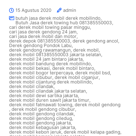
15 Agustus 2020
admin
butuh jasa derek mobil derek mobilindo
,
Butuh Jasa derek towing hub 081385550003
,
cari derek mobil towing pasar minggu
,
cari jasa derek gendong 24 jam
,
cari jasa derek mobil dan motor
,
derek depok 081385550003
,
derek gendong ancol
,
Derek gendong Pondok Labu
,
derek gendong rawamangun
,
derek mobil
,
derek mobil 081385550003 jakarta selatan
,
derek mobil 24 jam bintaro jakarta
,
derek mobil bandung derek mobilindo
,
derek mobil bekasi
,
derek mobil bintaro
,
derek mobil bogor terpercaya
,
derek mobil bsd
,
derek mobil cibubur
,
derek mobil ciganjur
,
derek mobil cijantung derek mobilindo
,
derek mobil cilandak
,
derek mobil cilandak jakarta selatan
,
derek mobil dewi sartika jakarta
,
derek mobil duren sawit jakarta timur
,
derek mobil fatmawati towing
,
derek mobil gendong
,
derek mobil gendong cibubur
,
derek mobil gendong cilandak
,
derek mobil gendong ciledug
,
derek mobil gendong jakarta
,
derek mobil kebagusan jakarta
,
derek mobil kebon jeruk
,
derek mobil kelapa gading
,