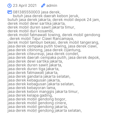
23 April 2021
admin
081385550003 jasa derek
,
butuh jasa derek daerah kebon jeruk
,
butuh jasa derek jakarta
,
derek mobil depok 24 jam
,
derek mobil dewi sartika jakarta
,
derek mobil duren sawit jakarta timur
,
derek mobil duri kosambi
,
derek mobil fatmawati towing
,
derek mobil gendong
,
derek mobil Tajur Ciawi Rancamaya
,
derek mobil tambun bekasi
,
derek mobil tangerang
,
jasa derek cempaka putih towing
,
jasa derek ciawi
,
jasa derek cibinong
,
jasa derek cijantung
,
jasa derek citeureup
,
jasa derek condet
,
jasa derek daerah cempaka putih
,
jasa derek depok
,
jasa derek dewi sartika jakarta
,
jasa derek duren sawit jakarta
,
jasa derek duren tiga jakarta
,
jasa derek fatmawati jakarta
,
jasa derek gandaria jakarta selatan
,
jasa derek kebagusan jakarta
,
jasa derek kebagusan jakarta selatan
,
jasa derek kebayoran lama
,
jasa derek kebon manggis jakarta timur
,
jasa derek kelapa gading
,
jasa derek mobil gendong bogor
,
jasa derek mobil gendong cinere
,
jasa derek mobil gendong jakarta
,
jasa derek mobil gendong jakarta selatan
,