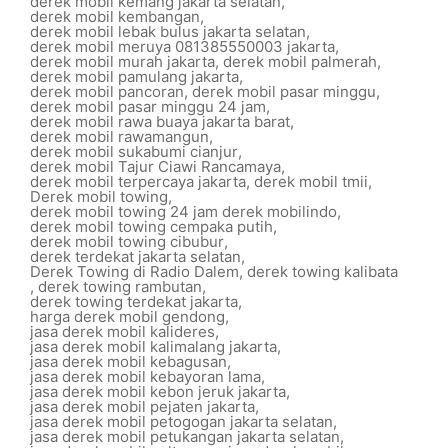
derek mobil kemang jakarta selatan
,
derek mobil kembangan
,
derek mobil lebak bulus jakarta selatan
,
derek mobil meruya 081385550003 jakarta
,
derek mobil murah jakarta
,
derek mobil palmerah
,
derek mobil pamulang jakarta
,
derek mobil pancoran
,
derek mobil pasar minggu
,
derek mobil pasar minggu 24 jam
,
derek mobil rawa buaya jakarta barat
,
derek mobil rawamangun
,
derek mobil sukabumi cianjur
,
derek mobil Tajur Ciawi Rancamaya
,
derek mobil terpercaya jakarta
,
derek mobil tmii
,
Derek mobil towing
,
derek mobil towing 24 jam derek mobilindo
,
derek mobil towing cempaka putih
,
derek mobil towing cibubur
,
derek terdekat jakarta selatan
,
Derek Towing di Radio Dalem
,
derek towing kalibata
,
derek towing rambutan
,
derek towing terdekat jakarta
,
harga derek mobil gendong
,
jasa derek mobil kalideres
,
jasa derek mobil kalimalang jakarta
,
jasa derek mobil kebagusan
,
jasa derek mobil kebayoran lama
,
jasa derek mobil kebon jeruk jakarta
,
jasa derek mobil pejaten jakarta
,
jasa derek mobil petogogan jakarta selatan
,
jasa derek mobil petukangan jakarta selatan
,