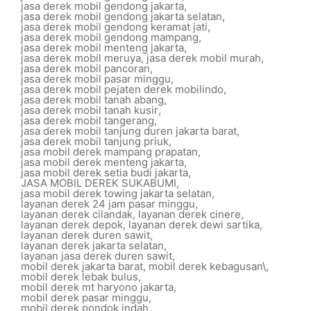
jasa derek mobil gendong jakarta
,
jasa derek mobil gendong jakarta selatan
,
jasa derek mobil gendong keramat jati
,
jasa derek mobil gendong mampang
,
jasa derek mobil menteng jakarta
,
jasa derek mobil meruya
,
jasa derek mobil murah
,
jasa derek mobil pancoran
,
jasa derek mobil pasar minggu
,
jasa derek mobil pejaten derek mobilindo
,
jasa derek mobil tanah abang
,
jasa derek mobil tanah kusir
,
jasa derek mobil tangerang
,
jasa derek mobil tanjung duren jakarta barat
,
jasa derek mobil tanjung priuk
,
jasa mobil derek mampang prapatan
,
jasa mobil derek menteng jakarta
,
jasa mobil derek setia budi jakarta
,
JASA MOBIL DEREK SUKABUMI
,
jasa mobil derek towing jakarta selatan
,
layanan derek 24 jam pasar minggu
,
layanan derek cilandak
,
layanan derek cinere
,
layanan derek depok
,
layanan derek dewi sartika
,
layanan derek duren sawit
,
layanan derek jakarta selatan
,
layanan jasa derek duren sawit
,
mobil derek jakarta barat
,
mobil derek kebagusan\
,
mobil derek lebak bulus
,
mobil derek mt haryono jakarta
,
mobil derek pasar minggu
,
mobil derek pondok indah
,