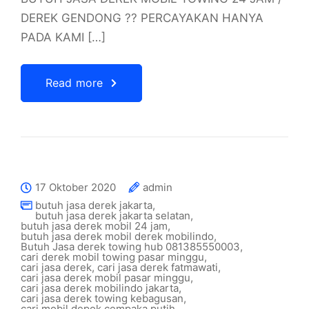
DEREK GENDONG ?? PERCAYAKAN HANYA
PADA KAMI […]
Read more
17 Oktober 2020
admin
butuh jasa derek jakarta
,
butuh jasa derek jakarta selatan
,
butuh jasa derek mobil 24 jam
,
butuh jasa derek mobil derek mobilindo
,
Butuh Jasa derek towing hub 081385550003
,
cari derek mobil towing pasar minggu
,
cari jasa derek
,
cari jasa derek fatmawati
,
cari jasa derek mobil pasar minggu
,
cari jasa derek mobilindo jakarta
,
cari jasa derek towing kebagusan
,
cari mobil depok cempaka putih
,