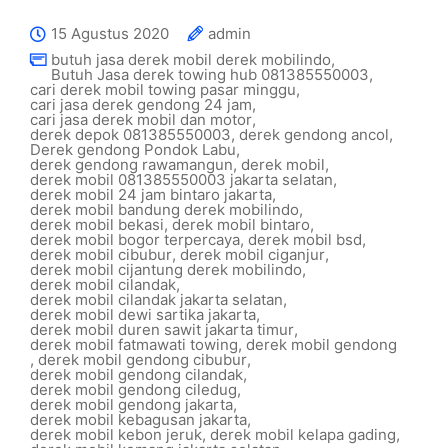
15 Agustus 2020
admin
butuh jasa derek mobil derek mobilindo
,
Butuh Jasa derek towing hub 081385550003
,
cari derek mobil towing pasar minggu
,
cari jasa derek gendong 24 jam
,
cari jasa derek mobil dan motor
,
derek depok 081385550003
,
derek gendong ancol
,
Derek gendong Pondok Labu
,
derek gendong rawamangun
,
derek mobil
,
derek mobil 081385550003 jakarta selatan
,
derek mobil 24 jam bintaro jakarta
,
derek mobil bandung derek mobilindo
,
derek mobil bekasi
,
derek mobil bintaro
,
derek mobil bogor terpercaya
,
derek mobil bsd
,
derek mobil cibubur
,
derek mobil ciganjur
,
derek mobil cijantung derek mobilindo
,
derek mobil cilandak
,
derek mobil cilandak jakarta selatan
,
derek mobil dewi sartika jakarta
,
derek mobil duren sawit jakarta timur
,
derek mobil fatmawati towing
,
derek mobil gendong
,
derek mobil gendong cibubur
,
derek mobil gendong cilandak
,
derek mobil gendong ciledug
,
derek mobil gendong jakarta
,
derek mobil kebagusan jakarta
,
derek mobil kebon jeruk
,
derek mobil kelapa gading
,