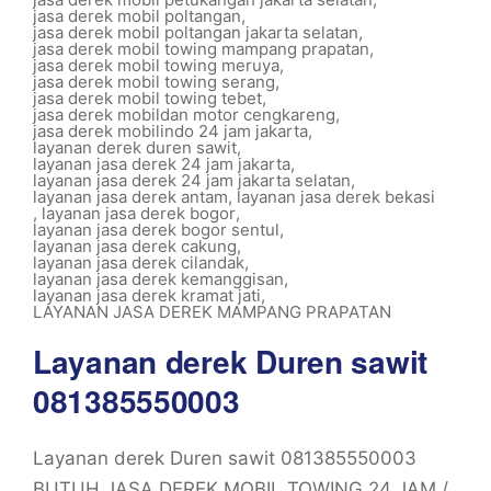
jasa derek mobil poltangan
,
jasa derek mobil poltangan jakarta selatan
,
jasa derek mobil towing mampang prapatan
,
jasa derek mobil towing meruya
,
jasa derek mobil towing serang
,
jasa derek mobil towing tebet
,
jasa derek mobildan motor cengkareng
,
jasa derek mobilindo 24 jam jakarta
,
layanan derek duren sawit
,
layanan jasa derek 24 jam jakarta
,
layanan jasa derek 24 jam jakarta selatan
,
layanan jasa derek antam
,
layanan jasa derek bekasi
,
layanan jasa derek bogor
,
layanan jasa derek bogor sentul
,
layanan jasa derek cakung
,
layanan jasa derek cilandak
,
layanan jasa derek kemanggisan
,
layanan jasa derek kramat jati
,
LAYANAN JASA DEREK MAMPANG PRAPATAN
Layanan derek Duren sawit
081385550003
Layanan derek Duren sawit 081385550003
BUTUH JASA DEREK MOBIL TOWING 24 JAM /