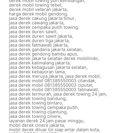
derek mobil towing puri kembangan
,
derek mobil towing tebet
,
derek mobil veteran jakarta
,
harga derek mobil gendong
,
jasa derek cakung jakarta timur
,
jasa derek cawang jakarta
,
jasa derek cempaka putih towing
,
jasa derek duren sawit
,
jasa derek duren sawit jakarta
,
jasa derek duren tiga jakarta
,
jasa derek fatmawati jakarta
,
jasa derek gandaria jakarta selatan
,
jasa derek gendong bambu apus
,
jasa derek jakarta selatan derek mobilindo
,
jasa derek kalimalang jakarta
,
jasa derek kebagusan jakarta selatan
,
jasa derek kebayoran lama
,
jasa derek meruya jakarta
,
jasa derek mobil
,
jasa derek mobil 081385550003 cilandak
,
jasa derek mobil 081385550003 ciputat
,
jasa derek mobil 081385550003 fatmawati
,
jasa derek termurah
,
jasa derek towing 24 jam
,
jasa derek towing bandung
,
jasa derek towing bintaro
,
jasa derek towing cempaka putih
,
jasa derek towing cijantung
,
jasa derek towing cinere
,
layanan derek 24 jam pasar minggu
,
mobil derek cinere jakarta
,
mobil derek diluar tol siap antar dalam kota
,