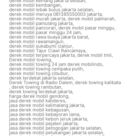
derek mobil kemang jakarta selatan
,
derek mobil kembangan
,
derek mobil lebak bulus jakarta selatan
,
derek mobil meruya 081385550003 jakarta
,
derek mobil murah jakarta
,
derek mobil palmerah
,
derek mobil pamulang jakarta
,
derek mobil pancoran
,
derek mobil pasar minggu
,
derek mobil pasar minggu 24 jam
,
derek mobil rawa buaya jakarta barat
,
derek mobil rawamangun
,
derek mobil sukabumi cianjur
,
derek mobil Tajur Ciawi Rancamaya
,
derek mobil terpercaya jakarta
,
derek mobil tmii
,
Derek mobil towing
,
derek mobil towing 24 jam derek mobilindo
,
derek mobil towing cempaka putih
,
derek mobil towing cibubur
,
derek terdekat jakarta selatan
,
Derek Towing di Radio Dalem
,
derek towing kalibata
,
derek towing rambutan
,
derek towing terdekat jakarta
,
harga derek mobil gendong
,
jasa derek mobil kalideres
,
jasa derek mobil kalimalang jakarta
,
jasa derek mobil kebagusan
,
jasa derek mobil kebayoran lama
,
jasa derek mobil kebon jeruk jakarta
,
jasa derek mobil pejaten jakarta
,
jasa derek mobil petogogan jakarta selatan
,
jasa derek mobil petukangan jakarta selatan
,