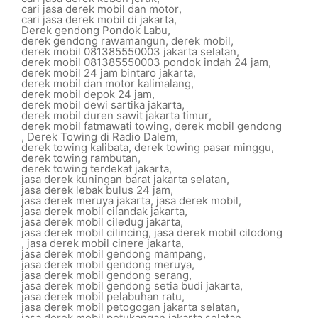
cari jasa derek mobil dan motor
,
cari jasa derek mobil di jakarta
,
Derek gendong Pondok Labu
,
derek gendong rawamangun
,
derek mobil
,
derek mobil 081385550003 jakarta selatan
,
derek mobil 081385550003 pondok indah 24 jam
,
derek mobil 24 jam bintaro jakarta
,
derek mobil dan motor kalimalang
,
derek mobil depok 24 jam
,
derek mobil dewi sartika jakarta
,
derek mobil duren sawit jakarta timur
,
derek mobil fatmawati towing
,
derek mobil gendong
,
Derek Towing di Radio Dalem
,
derek towing kalibata
,
derek towing pasar minggu
,
derek towing rambutan
,
derek towing terdekat jakarta
,
jasa derek kuningan barat jakarta selatan
,
jasa derek lebak bulus 24 jam
,
jasa derek meruya jakarta
,
jasa derek mobil
,
jasa derek mobil cilandak jakarta
,
jasa derek mobil ciledug jakarta
,
jasa derek mobil cilincing
,
jasa derek mobil cilodong
,
jasa derek mobil cinere jakarta
,
jasa derek mobil gendong mampang
,
jasa derek mobil gendong meruya
,
jasa derek mobil gendong serang
,
jasa derek mobil gendong setia budi jakarta
,
jasa derek mobil pelabuhan ratu
,
jasa derek mobil petogogan jakarta selatan
,
jasa derek mobil petukangan jakarta selatan
,