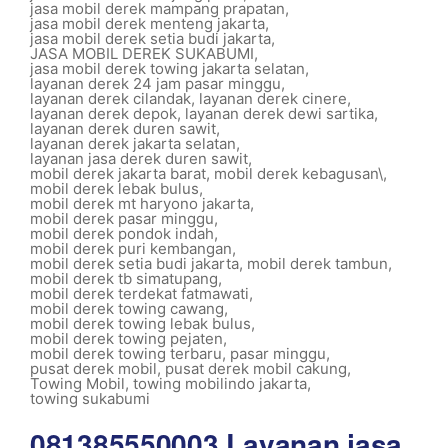
jasa mobil derek mampang prapatan
,
jasa mobil derek menteng jakarta
,
jasa mobil derek setia budi jakarta
,
JASA MOBIL DEREK SUKABUMI
,
jasa mobil derek towing jakarta selatan
,
layanan derek 24 jam pasar minggu
,
layanan derek cilandak
,
layanan derek cinere
,
layanan derek depok
,
layanan derek dewi sartika
,
layanan derek duren sawit
,
layanan derek jakarta selatan
,
layanan jasa derek duren sawit
,
mobil derek jakarta barat
,
mobil derek kebagusan\
,
mobil derek lebak bulus
,
mobil derek mt haryono jakarta
,
mobil derek pasar minggu
,
mobil derek pondok indah
,
mobil derek puri kembangan
,
mobil derek setia budi jakarta
,
mobil derek tambun
,
mobil derek tb simatupang
,
mobil derek terdekat fatmawati
,
mobil derek towing cawang
,
mobil derek towing lebak bulus
,
mobil derek towing pejaten
,
mobil derek towing terbaru
,
pasar minggu
,
pusat derek mobil
,
pusat derek mobil cakung
,
Towing Mobil
,
towing mobilindo jakarta
,
towing sukabumi
081385550003 Layanan jasa