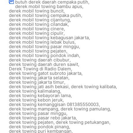
butuh derek daerah cempaka putih
,
derek mobil towing bambu apus
,
derek mobil towing buncit
,
derek mobil towing cempaka putih
,
derek mobil towing cijantung
,
derek mobil towing cilandak
,
derek mobil towing cinere
,
derek mobil towing cipulir
,
derek mobil towing kebagusan jakarta
,
derek mobil towing lebak bulus
,
derek mobil towing pasar minggu
,
derek mobil towing pejaten
,
derek mobil towing pondok indah
,
derek towing daerah cibubur
,
derek towing daerah duren sawit
,
Derek Towing di Radio Dalem
,
derek towing gatot subroto jakarta
,
derek towing jakarta selatan
,
derek towing jakarta timur
,
derek towing jati asih bekasi
,
derek towing kalibata
,
derek towing kalimalang
,
derek towing kebayoran lama
,
derek towing kebon jeruk
,
derek towing kemanggisan 081385550003
,
derek towing mampang
,
derek towing pamulang
,
derek towing pasar minggu
,
derek towing pasar rebo jakarta
,
derek towing pejaten
,
derek towing petukangan
,
derek towing pondok pinang
,
derek towing puri kembangan
,