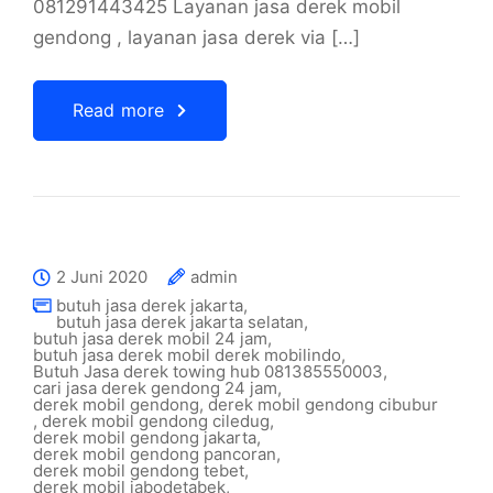
081291443425 Layanan jasa derek mobil
gendong , layanan jasa derek via […]
Read more
2 Juni 2020
admin
butuh jasa derek jakarta
,
butuh jasa derek jakarta selatan
,
butuh jasa derek mobil 24 jam
,
butuh jasa derek mobil derek mobilindo
,
Butuh Jasa derek towing hub 081385550003
,
cari jasa derek gendong 24 jam
,
derek mobil gendong
,
derek mobil gendong cibubur
,
derek mobil gendong ciledug
,
derek mobil gendong jakarta
,
derek mobil gendong pancoran
,
derek mobil gendong tebet
,
derek mobil jabodetabek
,