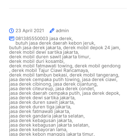
23 April 2021
admin
081385550003 jasa derek
,
butuh jasa derek daerah kebon jeruk
,
butuh jasa derek jakarta
,
derek mobil depok 24 jam
,
derek mobil dewi sartika jakarta
,
derek mobil duren sawit jakarta timur
,
derek mobil duri kosambi
,
derek mobil fatmawati towing
,
derek mobil gendong
,
derek mobil Tajur Ciawi Rancamaya
,
derek mobil tambun bekasi
,
derek mobil tangerang
,
jasa derek cempaka putih towing
,
jasa derek ciawi
,
jasa derek cibinong
,
jasa derek cijantung
,
jasa derek citeureup
,
jasa derek condet
,
jasa derek daerah cempaka putih
,
jasa derek depok
,
jasa derek dewi sartika jakarta
,
jasa derek duren sawit jakarta
,
jasa derek duren tiga jakarta
,
jasa derek fatmawati jakarta
,
jasa derek gandaria jakarta selatan
,
jasa derek kebagusan jakarta
,
jasa derek kebagusan jakarta selatan
,
jasa derek kebayoran lama
,
jasa derek kebon manggis jakarta timur
,