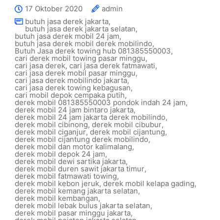
17 Oktober 2020
admin
butuh jasa derek jakarta
,
butuh jasa derek jakarta selatan
,
butuh jasa derek mobil 24 jam
,
butuh jasa derek mobil derek mobilindo
,
Butuh Jasa derek towing hub 081385550003
,
cari derek mobil towing pasar minggu
,
cari jasa derek
,
cari jasa derek fatmawati
,
cari jasa derek mobil pasar minggu
,
cari jasa derek mobilindo jakarta
,
cari jasa derek towing kebagusan
,
cari mobil depok cempaka putih
,
derek mobil 081385550003 pondok indah 24 jam
,
derek mobil 24 jam bintaro jakarta
,
derek mobil 24 jam jakarta derek mobilindo
,
derek mobil cibinong
,
derek mobil cibubur
,
derek mobil ciganjur
,
derek mobil cijantung
,
derek mobil cijantung derek mobilindo
,
derek mobil dan motor kalimalang
,
derek mobil depok 24 jam
,
derek mobil dewi sartika jakarta
,
derek mobil duren sawit jakarta timur
,
derek mobil fatmawati towing
,
derek mobil kebon jeruk
,
derek mobil kelapa gading
,
derek mobil kemang jakarta selatan
,
derek mobil kembangan
,
derek mobil lebak bulus jakarta selatan
,
derek mobil pasar minggu jakarta
,