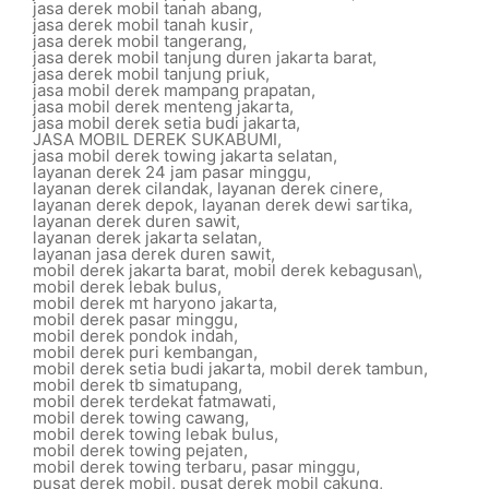
jasa derek mobil tanah abang
,
jasa derek mobil tanah kusir
,
jasa derek mobil tangerang
,
jasa derek mobil tanjung duren jakarta barat
,
jasa derek mobil tanjung priuk
,
jasa mobil derek mampang prapatan
,
jasa mobil derek menteng jakarta
,
jasa mobil derek setia budi jakarta
,
JASA MOBIL DEREK SUKABUMI
,
jasa mobil derek towing jakarta selatan
,
layanan derek 24 jam pasar minggu
,
layanan derek cilandak
,
layanan derek cinere
,
layanan derek depok
,
layanan derek dewi sartika
,
layanan derek duren sawit
,
layanan derek jakarta selatan
,
layanan jasa derek duren sawit
,
mobil derek jakarta barat
,
mobil derek kebagusan\
,
mobil derek lebak bulus
,
mobil derek mt haryono jakarta
,
mobil derek pasar minggu
,
mobil derek pondok indah
,
mobil derek puri kembangan
,
mobil derek setia budi jakarta
,
mobil derek tambun
,
mobil derek tb simatupang
,
mobil derek terdekat fatmawati
,
mobil derek towing cawang
,
mobil derek towing lebak bulus
,
mobil derek towing pejaten
,
mobil derek towing terbaru
,
pasar minggu
,
pusat derek mobil
,
pusat derek mobil cakung
,