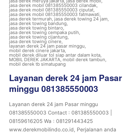
jasa derek meruya jakarta
,
jasa derek mobil
,
jasa derek mobil 081385550003 cilandak
,
jasa derek mobil 081385550003 ciputat
,
jasa derek mobil 081385550003 fatmawati
,
jasa derek termurah
,
jasa derek towing 24 jam
,
jasa derek towing bandung
,
jasa derek towing bintaro
,
jasa derek towing cempaka putih
,
jasa derek towing cijantung
,
jasa derek towing cinere
,
layanan derek 24 jam pasar minggu
,
mobil derek cinere jakarta
,
mobil derek diluar tol siap antar dalam kota
,
MOBIL DEREK JAKARTA
,
mobil derek tambun
,
mobil derek tb simatupang
Layanan derek 24 jam Pasar
minggu 081385550003
Layanan derek 24 jam Pasar minggu
081385550003 Contact : 081385550003 |
08159616205 Wa : 081291443425
www.derekmobilindo.co.id, Perjalanan anda