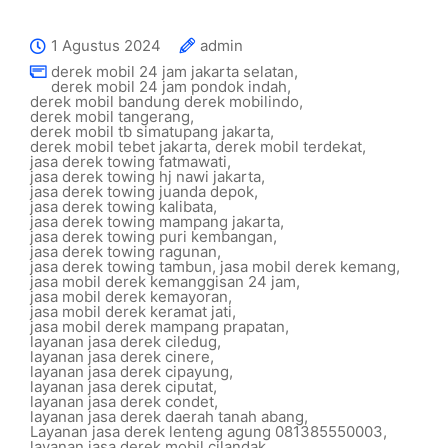
1 Agustus 2024
admin
derek mobil 24 jam jakarta selatan
,
derek mobil 24 jam pondok indah
,
derek mobil bandung derek mobilindo
,
derek mobil tangerang
,
derek mobil tb simatupang jakarta
,
derek mobil tebet jakarta
,
derek mobil terdekat
,
jasa derek towing fatmawati
,
jasa derek towing hj nawi jakarta
,
jasa derek towing juanda depok
,
jasa derek towing kalibata
,
jasa derek towing mampang jakarta
,
jasa derek towing puri kembangan
,
jasa derek towing ragunan
,
jasa derek towing tambun
,
jasa mobil derek kemang
,
jasa mobil derek kemanggisan 24 jam
,
jasa mobil derek kemayoran
,
jasa mobil derek keramat jati
,
jasa mobil derek mampang prapatan
,
layanan jasa derek ciledug
,
layanan jasa derek cinere
,
layanan jasa derek cipayung
,
layanan jasa derek ciputat
,
layanan jasa derek condet
,
layanan jasa derek daerah tanah abang
,
Layanan jasa derek lenteng agung 081385550003
,
layanan jasa derek mobil cilandak
,