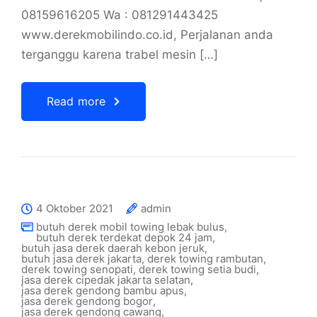
08159616205 Wa : 081291443425
www.derekmobilindo.co.id, Perjalanan anda
terganggu karena trabel mesin […]
Read more
4 Oktober 2021
admin
butuh derek mobil towing lebak bulus
,
butuh derek terdekat depok 24 jam
,
butuh jasa derek daerah kebon jeruk
,
butuh jasa derek jakarta
,
derek towing rambutan
,
derek towing senopati
,
derek towing setia budi
,
jasa derek cipedak jakarta selatan
,
jasa derek gendong bambu apus
,
jasa derek gendong bogor
,
jasa derek gendong cawang
,