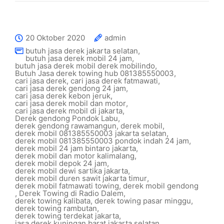
20 Oktober 2020
admin
butuh jasa derek jakarta selatan
,
butuh jasa derek mobil 24 jam
,
butuh jasa derek mobil derek mobilindo
,
Butuh Jasa derek towing hub 081385550003
,
cari jasa derek
,
cari jasa derek fatmawati
,
cari jasa derek gendong 24 jam
,
cari jasa derek kebon jeruk
,
cari jasa derek mobil dan motor
,
cari jasa derek mobil di jakarta
,
Derek gendong Pondok Labu
,
derek gendong rawamangun
,
derek mobil
,
derek mobil 081385550003 jakarta selatan
,
derek mobil 081385550003 pondok indah 24 jam
,
derek mobil 24 jam bintaro jakarta
,
derek mobil dan motor kalimalang
,
derek mobil depok 24 jam
,
derek mobil dewi sartika jakarta
,
derek mobil duren sawit jakarta timur
,
derek mobil fatmawati towing
,
derek mobil gendong
,
Derek Towing di Radio Dalem
,
derek towing kalibata
,
derek towing pasar minggu
,
derek towing rambutan
,
derek towing terdekat jakarta
,
jasa derek kuningan barat jakarta selatan
,