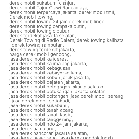
derek mobil sukabumi cianjur
,
derek mobil Tajur Ciawi Rancamaya
,
derek mobil terpercaya jakarta
,
derek mobil tmii
,
Derek mobil towing
,
derek mobil towing 24 jam derek mobilindo
,
derek mobil towing cempaka putih
,
derek mobil towing cibubur
,
derek terdekat jakarta selatan
,
Derek Towing di Radio Dalem
,
derek towing kalibata
,
derek towing rambutan
,
derek towing terdekat jakarta
,
harga derek mobil gendong
,
jasa derek mobil kalideres
,
jasa derek mobil kalimalang jakarta
,
jasa derek mobil kebagusan
,
jasa derek mobil kebayoran lama
,
jasa derek mobil kebon jeruk jakarta
,
jasa derek mobil pejaten jakarta
,
jasa derek mobil petogogan jakarta selatan
,
jasa derek mobil petukangan jakarta selatan
,
jasa derek mobil poltangan
,
jasa derek mobil serang
,
jasa derek mobil setiabudi
,
jasa derek mobil sukabumi
,
jasa derek mobil tanah abang
,
jasa derek mobil tanah kusir
,
jasa derek mobil tanggerang
,
jasa derek mobilindo 24 jam jakarta
,
jasa derek pamulang
,
jasa derek pancoran jakarta selatan
,
jasa derek pasar rebo
,
jasa derek pondok indah
,