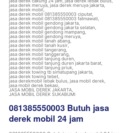
jasa derek cakung 24 jam
,
jasa derek lebak bulus
,
jasa derek meruya
,
jasa derek meruya jakarta
,
jasa derek mobil
,
jasa derek mobil 081385550003 ciputat
,
jasa derek mobil 081385550003 fatmawati
,
jasa derek mobil gendong jakarta
,
jasa derek mobil gendong jakarta selatan
,
jasa derek mobil gendong mampang
,
jasa derek mobil gendong meruya
,
jasa derek mobil tanah abang
,
jasa derek mobil tanah kusir
,
jasa derek mobil tangerang
,
jasa derek mobil tanggerang
,
jasa derek mobil tanjung duren
,
jasa derek mobil tanjung duren jakarta barat
,
jasa derek mobil tanjung priuk
,
jasa derek towing tb simatupang jakarta
,
jasa derek towing tebet
,
jasa derekmobil lebak bulus
,
jasa mobil derek
,
jasa mobil derek bekasi
,
JASA MOBIL DEREK JAKARTA
,
JASA MOBIL DEREK SUKABUMI
081385550003 Butuh jasa
derek mobil 24 jam