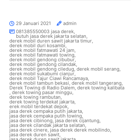
29 Januari 2021
admin
081385550003 jasa derek
,
butuh jasa derek jakarta selatan
,
derek mobil duren sawit jakarta timur
,
derek mobil duri kosambi
,
derek mobil fatmawati 24 jam
,
derek mobil fatmawati towing
,
derek mobil gendong cibubur
,
derek mobil gendong cilandak
,
derek mobil gendong ciledug
,
derek mobil serang
,
derek mobil sukabumi cianjur
,
derek mobil Tajur Ciawi Rancamaya
,
derek mobil tambun bekasi
,
derek mobil tangerang
,
Derek Towing di Radio Dalem
,
derek towing kalibata
,
derek towing pasar minggu
,
derek towing rambutan
,
derek towing terdekat jakarta
,
erek mobil terdekat depok
,
jasa derek cempaka putih jakarta
,
jasa derek cempaka putih towing
,
jasa derek cibinong
,
jasa derek cijantung
,
jasa derek cilandak jakarta selatan
,
jasa derek cinere
,
jasa derek derek mobilindo
,
jasa derek duren sawit
,
jasa derek duren sawit jakarta
,