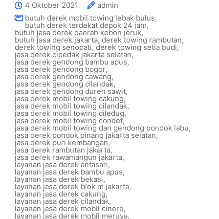
4 Oktober 2021
admin
butuh derek mobil towing lebak bulus
,
butuh derek terdekat depok 24 jam
,
butuh jasa derek daerah kebon jeruk
,
butuh jasa derek jakarta
,
derek towing rambutan
,
derek towing senopati
,
derek towing setia budi
,
jasa derek cipedak jakarta selatan
,
jasa derek gendong bambu apus
,
jasa derek gendong bogor
,
jasa derek gendong cawang
,
jasa derek gendong cilandak
,
jasa derek gendong duren sawit
,
jasa derek mobil towing cakung
,
jasa derek mobil towing cilandak
,
jasa derek mobil towing ciledug
,
jasa derek mobil towing condet
,
jasa derek mobil towing dan gendong pondok labu
,
jasa derek pondok pinang jakarta selatan
,
jasa derek puri kembangan
,
jasa derek rambutan jakarta
,
jasa derek rawamangun jakarta
,
layanan jasa derek antasari
,
layanan jasa derek bambu apus
,
layanan jasa derek bekasi
,
layanan jasa derek blok m jakarta
,
layanan jasa derek cakung
,
layanan jasa derek cilandak
,
layanan jasa derek mobil cinere
,
layanan jasa derek mobil meruya
,