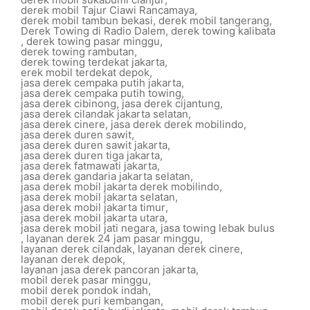
derek mobil Tajur Ciawi Rancamaya
,
derek mobil tambun bekasi
,
derek mobil tangerang
,
Derek Towing di Radio Dalem
,
derek towing kalibata
,
derek towing pasar minggu
,
derek towing rambutan
,
derek towing terdekat jakarta
,
erek mobil terdekat depok
,
jasa derek cempaka putih jakarta
,
jasa derek cempaka putih towing
,
jasa derek cibinong
,
jasa derek cijantung
,
jasa derek cilandak jakarta selatan
,
jasa derek cinere
,
jasa derek derek mobilindo
,
jasa derek duren sawit
,
jasa derek duren sawit jakarta
,
jasa derek duren tiga jakarta
,
jasa derek fatmawati jakarta
,
jasa derek gandaria jakarta selatan
,
jasa derek mobil jakarta derek mobilindo
,
jasa derek mobil jakarta selatan
,
jasa derek mobil jakarta timur
,
jasa derek mobil jakarta utara
,
jasa derek mobil jati negara
,
jasa towing lebak bulus
,
layanan derek 24 jam pasar minggu
,
layanan derek cilandak
,
layanan derek cinere
,
layanan derek depok
,
layanan jasa derek pancoran jakarta
,
mobil derek pasar minggu
,
mobil derek pondok indah
,
mobil derek puri kembangan
,