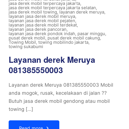
jasa derek mobil terpercaya jakarta
,
jasa derek mobil terpercaya jakarta selatan
,
jasa derek mobil towing
,
layanan derek meruya
,
layanan jasa derek mobil meruya
,
layanan jasa derek mobil pejaten
,
layanan jasa derek mobil terdekat
,
layanan jasa derek pancoran
,
layanan jasa derek pondok indah
,
pasar minggu
,
pusat derek mobil
,
pusat derek mobil cakung
,
Towing Mobil
,
towing mobilindo jakarta
,
towing sukabumi
Layanan derek Meruya
081385550003
Layanan derek Meruya 081385550003 Mobil
anda mogok, rusak, kecelakaan di jalan ??
Butuh jasa derek mobil gendong atau mobil
towing […]
Read more