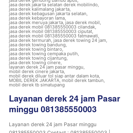
jasa derek gendong bambu apus
,
jasa derek jakarta selatan derek mobilindo
,
jasa derek kalimalang jakarta
,
jasa derek kebagusan jakarta selatan
,
jasa derek kebayoran lama
,
jasa derek meruya jakarta
,
jasa derek mobil
,
jasa derek mobil 081385550003 cilandak
,
jasa derek mobil 081385550003 ciputat
,
jasa derek mobil 081385550003 fatmawati
,
jasa derek termurah
,
jasa derek towing 24 jam
,
jasa derek towing bandung
,
jasa derek towing bintaro
,
jasa derek towing cempaka putih
,
jasa derek towing cijantung
,
jasa derek towing cinere
,
layanan derek 24 jam pasar minggu
,
mobil derek cinere jakarta
,
mobil derek diluar tol siap antar dalam kota
,
MOBIL DEREK JAKARTA
,
mobil derek tambun
,
mobil derek tb simatupang
Layanan derek 24 jam Pasar
minggu 081385550003
Layanan derek 24 jam Pasar minggu
081385550003 Contact : 081385550003 |