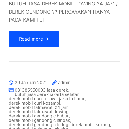
BUTUH JASA DEREK MOBIL TOWING 24 JAM /
DEREK GENDONG ?? PERCAYAKAN HANYA
PADA KAMI […]
Read more
29 Januari 2021
admin
081385550003 jasa derek
,
butuh jasa derek jakarta selatan
,
derek mobil duren sawit jakarta timur
,
derek mobil duri kosambi
,
derek mobil fatmawati 24 jam
,
derek mobil fatmawati towing
,
derek mobil gendong cibubur
,
derek mobil gendong cilandak
,
derek mobil gendong ciledug
,
derek mobil serang
,
derek mobil sukabumi cianjur
,