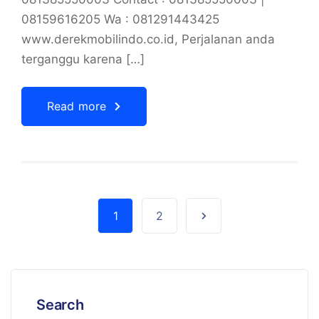
08159616205 Wa : 081291443425
www.derekmobilindo.co.id, Perjalanan anda
terganggu karena […]
Read more
1
2
Search