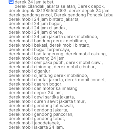
derek 24 jam tebet
,
derek cilandak jakarta selatan
,
Derek depok
,
derek depok 081385550003
,
derek depok 24 jam
,
derek gendong ancol
,
Derek gendong Pondok Labu
,
derek mobil 24 jam bintaro jakarta
,
derek mobil 24 jam bogor
,
derek mobil 24 jam cilandak
,
derek mobil 24 jam cinere
,
derek mobil 24 jam jakarta derek mobilindo
,
derek mobil bandung derek mobilindo
,
derek mobil bekasi
,
derek mobil bintaro
,
derek mobil bogor terpercaya
,
derek mobil bsd tangerang
,
derek mobil cakung
,
derek mobil cawang 24 jam
,
derek mobil cempaka putih
,
derek mobil ciawi
,
derek mobil cibinong
,
derek mobil cibubur
,
derek mobil ciganjur
,
derek mobil cijantung derek mobilindo
,
derek mobil ciputat jakarta
,
derek mobil condet
,
derek mobil daerah bogor
,
derek mobil dan motor kalimalang
,
derek mobil depok 24 jam
,
derek mobil dewi sartika jakarta
,
derek mobil duren sawit jakarta timur
,
derek mobil gendong fatmawati
,
derek mobil gendong jakarta
,
derek mobil gendong pancoran
,
derek mobil gendong tebet
,
derek mobil jabodetabek
,
derek mobil jakarta 24 jam
,