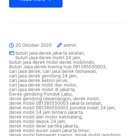
20 Oktober 2020
admin
butuh jasa derek jakarta selatan
,
butuh jasa derek mobil 24 jam
,
butuh jasa derek mobil derek mobilindo
,
Butuh Jasa derek towing hub 081385550003
,
cari jasa derek
,
cari jasa derek fatmawati
,
cari jasa derek gendong 24 jam
,
cari jasa derek kebon jeruk
,
cari jasa derek mobil dan motor
,
cari jasa derek mobil di jakarta
,
Derek gendong Pondok Labu
,
derek gendong rawamangun
,
derek mobil
,
derek mobil 081385550003 jakarta selatan
,
derek mobil 081385550003 pondok indah 24 jam
,
derek mobil 24 jam bintaro jakarta
,
derek mobil dan motor kalimalang
,
derek mobil depok 24 jam
,
derek mobil dewi sartika jakarta
,
derek mobil duren sawit jakarta timur
,
derek mobil fatmawati towing
,
derek mobil gendong