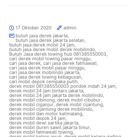
17 Oktober 2020
admin
butuh jasa derek jakarta
,
butuh jasa derek jakarta selatan
,
butuh jasa derek mobil 24 jam
,
butuh jasa derek mobil derek mobilindo
,
Butuh Jasa derek towing hub 081385550003
,
cari derek mobil towing pasar minggu
,
cari jasa derek
,
cari jasa derek fatmawati
,
cari jasa derek mobil pasar minggu
,
cari jasa derek mobilindo jakarta
,
cari jasa derek towing kebagusan
,
cari mobil depok cempaka putih
,
derek mobil 081385550003 pondok indah 24 jam
,
derek mobil 24 jam bintaro jakarta
,
derek mobil 24 jam jakarta derek mobilindo
,
derek mobil cibinong
,
derek mobil cibubur
,
derek mobil ciganjur
,
derek mobil cijantung
,
derek mobil cijantung derek mobilindo
,
derek mobil dan motor kalimalang
,
derek mobil depok 24 jam
,
derek mobil dewi sartika jakarta
,
derek mobil duren sawit jakarta timur
,
derek mobil fatmawati towing
,
derek mobil kebon jeruk
,
derek mobil kelapa gading
,