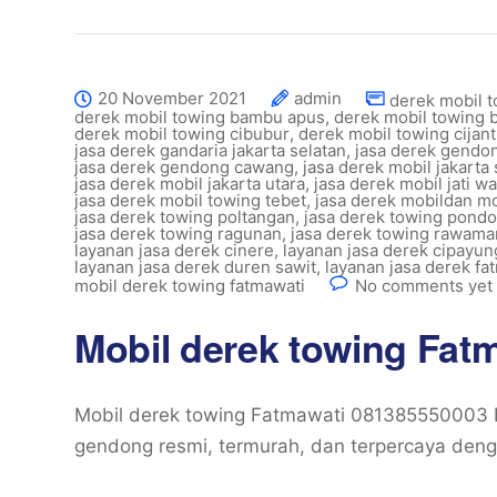
20 November 2021
admin
derek mobil 
derek mobil towing bambu apus
,
derek mobil towing 
derek mobil towing cibubur
,
derek mobil towing cijan
jasa derek gandaria jakarta selatan
,
jasa derek gendo
jasa derek gendong cawang
,
jasa derek mobil jakarta 
jasa derek mobil jakarta utara
,
jasa derek mobil jati w
jasa derek mobil towing tebet
,
jasa derek mobildan m
jasa derek towing poltangan
,
jasa derek towing pondo
jasa derek towing ragunan
,
jasa derek towing rawam
layanan jasa derek cinere
,
layanan jasa derek cipayun
layanan jasa derek duren sawit
,
layanan jasa derek fa
mobil derek towing fatmawati
No comments yet
Mobil derek towing Fat
Mobil derek towing Fatmawati 081385550003 L
gendong resmi, termurah, dan terpercaya deng