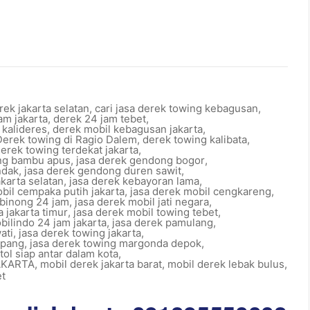
rek jakarta selatan
,
cari jasa derek towing kebagusan
,
am jakarta
,
derek 24 jam tebet
,
 kalideres
,
derek mobil kebagusan jakarta
,
Derek towing di Ragio Dalem
,
derek towing kalibata
,
erek towing terdekat jakarta
,
ng bambu apus
,
jasa derek gendong bogor
,
ndak
,
jasa derek gendong duren sawit
,
karta selatan
,
jasa derek kebayoran lama
,
bil cempaka putih jakarta
,
jasa derek mobil cengkareng
,
ibinong 24 jam
,
jasa derek mobil jati negara
,
a jakarta timur
,
jasa derek mobil towing tebet
,
bilindo 24 jam jakarta
,
jasa derek pamulang
,
ati
,
jasa derek towing jakarta
,
mpang
,
jasa derek towing margonda depok
,
tol siap antar dalam kota
,
AKARTA
,
mobil derek jakarta barat
,
mobil derek lebak bulus
,
t