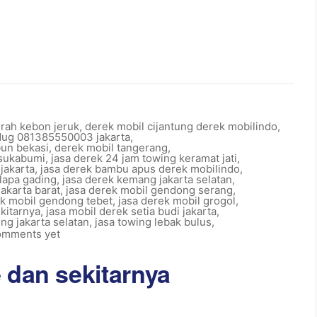
erah kebon jeruk
,
derek mobil cijantung derek mobilindo
,
edug 081385550003 jakarta
,
bun bekasi
,
derek mobil tangerang
,
 sukabumi
,
jasa derek 24 jam towing keramat jati
,
 jakarta
,
jasa derek bambu apus derek mobilindo
,
lapa gading
,
jasa derek kemang jakarta selatan
,
akarta barat
,
jasa derek mobil gendong serang
,
ek mobil gendong tebet
,
jasa derek mobil grogol
,
kitarnya
,
jasa mobil derek setia budi jakarta
,
ng jakarta selatan
,
jasa towing lebak bulus
,
omments yet
 dan sekitarnya