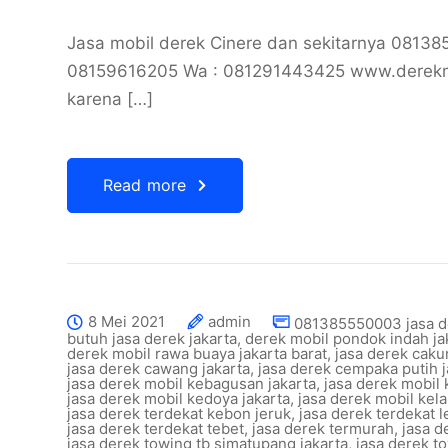
Jasa mobil derek Cinere dan sekitarnya 0813
08159616205 Wa : 081291443425 www.derekmob
karena […]
Read more
8 Mei 2021
admin
081385550003 jasa d
butuh jasa derek jakarta
,
derek mobil pondok indah ja
derek mobil rawa buaya jakarta barat
,
jasa derek caku
jasa derek cawang jakarta
,
jasa derek cempaka putih j
jasa derek mobil kebagusan jakarta
,
jasa derek mobil
jasa derek mobil kedoya jakarta
,
jasa derek mobil kel
jasa derek terdekat kebon jeruk
,
jasa derek terdekat 
jasa derek terdekat tebet
,
jasa derek termurah
,
jasa d
jasa derek towing tb simatupang jakarta
,
jasa derek t