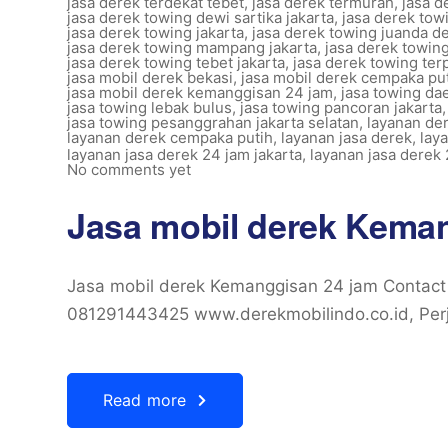
jasa derek terdekat tebet
,
jasa derek termurah
,
jasa d
jasa derek towing dewi sartika jakarta
,
jasa derek tow
jasa derek towing jakarta
,
jasa derek towing juanda d
jasa derek towing mampang jakarta
,
jasa derek towi
jasa derek towing tebet jakarta
,
jasa derek towing ter
jasa mobil derek bekasi
,
jasa mobil derek cempaka pu
jasa mobil derek kemanggisan 24 jam
,
jasa towing da
jasa towing lebak bulus
,
jasa towing pancoran jakarta
jasa towing pesanggrahan jakarta selatan
,
layanan de
layanan derek cempaka putih
,
layanan jasa derek
,
lay
layanan jasa derek 24 jam jakarta
,
layanan jasa derek 
No comments yet
Jasa mobil derek Kema
Jasa mobil derek Kemanggisan 24 jam Contac
081291443425 www.derekmobilindo.co.id, Perj
Read more