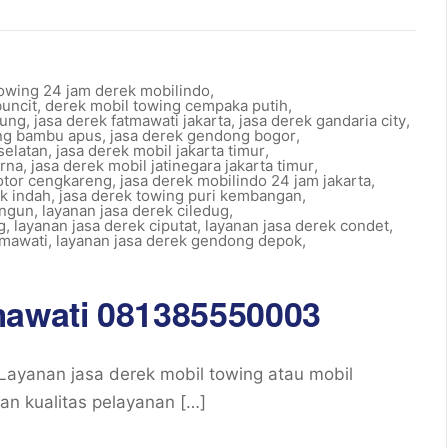
towing 24 jam derek mobilindo
,
buncit
,
derek mobil towing cempaka putih
,
tung
,
jasa derek fatmawati jakarta
,
jasa derek gandaria city
,
ng bambu apus
,
jasa derek gendong bogor
,
selatan
,
jasa derek mobil jakarta timur
,
arna
,
jasa derek mobil jatinegara jakarta timur
,
otor cengkareng
,
jasa derek mobilindo 24 jam jakarta
,
k indah
,
jasa derek towing puri kembangan
,
angun
,
layanan jasa derek ciledug
,
g
,
layanan jasa derek ciputat
,
layanan jasa derek condet
,
tmawati
,
layanan jasa derek gendong depok
,
mawati 081385550003
ayanan jasa derek mobil towing atau mobil
an kualitas pelayanan […]