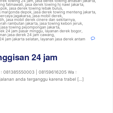
erek towing 24 jam
,
jasa derek towing antasari jakarta
,
ing fatmawati
,
jasa derek towing hj nawi jakarta
,
epok
,
jasa derek towing lebak bulus
,
ng margonda depok
,
jasa derek towing menteng jakarta
,
percaya jagakarsa
,
jasa mobil derek
,
tih
,
jasa mobil derek cinere dan sekitarnya
,
erah rambutan jakarta
,
jasa towing kebon jeruk
,
,
jasa towing pejompongan jakarta
,
rek 24 jam pasar minggu
,
layanan derek bogor
,
anan jasa derek 24 jam cawang
,
24 jam jakarta selatan
,
layanan jasa derek antam
nggisan 24 jam
t : 081385550003 | 08159616205 Wa :
alanan anda terganggu karena trabel […]