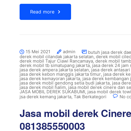
Read more
15 Mei 2021
admin
butuh jasa derek da
derek mobil cilandak jakarta selatan
,
derek mobil cil
derek mobil Tajur Ciawi Rancamaya
,
derek mobil tam
derek mobil tb simatupang jakarta
,
jasa derek 24 jam
jasa derek ampera jakarta selatan
,
jasa derek antasari
jasa derek kebon manggis jakarta timur
,
jasa derek ke
jasa derek kemayoran jakarta
,
jasa derek kembangan j
jasa derek mobil gendong setia budi jakarta
,
jasa der
jasa derek mobil halim
,
jasa mobil derek cinere dan se
JASA MOBIL DEREK SUKABUMI
,
jasa mobil derek towi
jsa derek kemang jakarta
,
Tak Berkategori
No c
Jasa mobil derek Cinere
081385550003