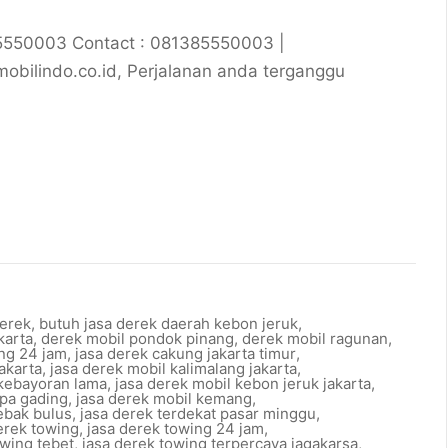
85550003 Contact : 081385550003 |
ilindo.co.id, Perjalanan anda terganggu
erek
,
butuh jasa derek daerah kebon jeruk
,
karta
,
derek mobil pondok pinang
,
derek mobil ragunan
,
ng 24 jam
,
jasa derek cakung jakarta timur
,
akarta
,
jasa derek mobil kalimalang jakarta
,
 kebayoran lama
,
jasa derek mobil kebon jeruk jakarta
,
apa gading
,
jasa derek mobil kemang
,
lebak bulus
,
jasa derek terdekat pasar minggu
,
erek towing
,
jasa derek towing 24 jam
,
owing tebet
,
jasa derek towing terpercaya jagakarsa
,