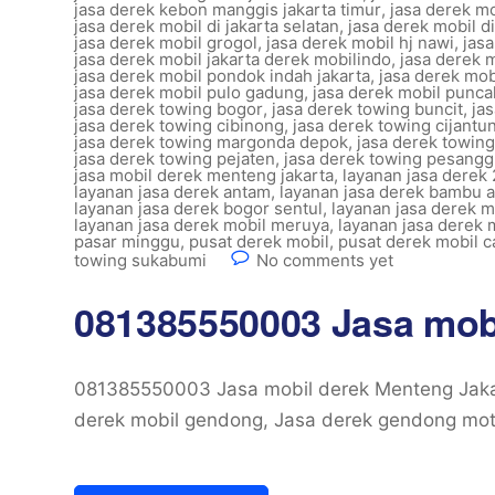
jasa derek kebon manggis jakarta timur
,
jasa derek mo
jasa derek mobil di jakarta selatan
,
jasa derek mobil di
jasa derek mobil grogol
,
jasa derek mobil hj nawi
,
jas
jasa derek mobil jakarta derek mobilindo
,
jasa derek m
jasa derek mobil pondok indah jakarta
,
jasa derek mob
jasa derek mobil pulo gadung
,
jasa derek mobil punca
jasa derek towing bogor
,
jasa derek towing buncit
,
ja
jasa derek towing cibinong
,
jasa derek towing cijantu
jasa derek towing margonda depok
,
jasa derek towin
jasa derek towing pejaten
,
jasa derek towing pesang
jasa mobil derek menteng jakarta
,
layanan jasa derek 
layanan jasa derek antam
,
layanan jasa derek bambu 
layanan jasa derek bogor sentul
,
layanan jasa derek m
layanan jasa derek mobil meruya
,
layanan jasa derek 
pasar minggu
,
pusat derek mobil
,
pusat derek mobil 
towing sukabumi
No comments yet
081385550003 Jasa mobi
081385550003 Jasa mobil derek Menteng Jak
derek mobil gendong, Jasa derek gendong motor