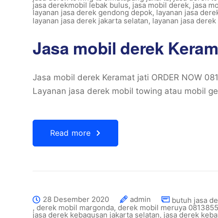
jasa derekmobil lebak bulus
,
jasa mobil derek
,
jasa mo
layanan jasa derek gendong depok
,
layanan jasa dere
layanan jasa derek jakarta selatan
,
layanan jasa dere
Jasa mobil derek Kerama
Jasa mobil derek Keramat jati ORDER NOW 0
Layanan jasa derek mobil towing atau mobil g
Read more
28 Desember 2020
admin
butuh jasa de
,
derek mobil margonda
,
derek mobil meruya 0813855
jasa derek kebagusan jakarta selatan
,
jasa derek keb