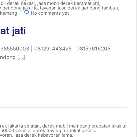
bil derek bekasi
,
jasa mobil derek keramat jati
,
k gendong jakarta
,
layanan jasa derek gendong tambun
,
k kemang
No comments yet
t jati
81385550003 | 081291443425 | 08159616205
endong […]
rek jakarta selatan
,
derek mobil mampang prapatan jakarta
50003 jakarta
,
derek towing terdekat jakarta
,
ayoran
,
jasa derek kebayoran lama
,