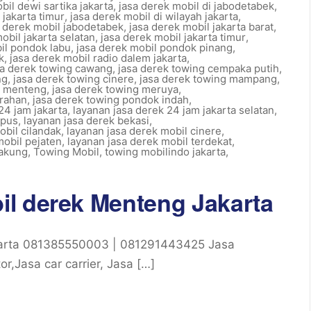
bil dewi sartika jakarta
,
jasa derek mobil di jabodetabek
,
 jakarta timur
,
jasa derek mobil di wilayah jakarta
,
a derek mobil jabodetabek
,
jasa derek mobil jakarta barat
,
obil jakarta selatan
,
jasa derek mobil jakarta timur
,
il pondok labu
,
jasa derek mobil pondok pinang
,
k
,
jasa derek mobil radio dalem jakarta
,
sa derek towing cawang
,
jasa derek towing cempaka putih
,
ng
,
jasa derek towing cinere
,
jasa derek towing mampang
,
g menteng
,
jasa derek towing meruya
,
grahan
,
jasa derek towing pondok indah
,
24 jam jakarta
,
layanan jasa derek 24 jam jakarta selatan
,
apus
,
layanan jasa derek bekasi
,
obil cilandak
,
layanan jasa derek mobil cinere
,
mobil pejaten
,
layanan jasa derek mobil terdekat
,
cakung
,
Towing Mobil
,
towing mobilindo jakarta
,
l derek Menteng Jakarta
arta 081385550003 | 081291443425 Jasa
,Jasa car carrier, Jasa […]