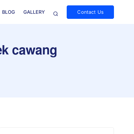
Contact Us
BLOG
GALLERY
rek cawang