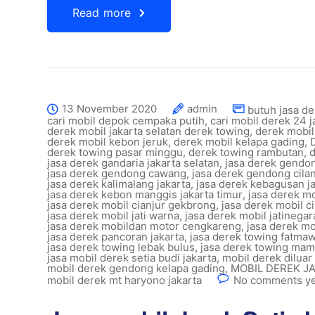
Read more
13 November 2020
admin
butuh jasa de
cari mobil depok cempaka putih
,
cari mobil derek 24 j
derek mobil jakarta selatan derek towing
,
derek mobil
derek mobil kebon jeruk
,
derek mobil kelapa gading
,
derek towing pasar minggu
,
derek towing rambutan
,
d
jasa derek gandaria jakarta selatan
,
jasa derek gendo
jasa derek gendong cawang
,
jasa derek gendong cila
jasa derek kalimalang jakarta
,
jasa derek kebagusan ja
jasa derek kebon manggis jakarta timur
,
jasa derek mo
jasa derek mobil cianjur gekbrong
,
jasa derek mobil c
jasa derek mobil jati warna
,
jasa derek mobil jatinegar
jasa derek mobildan motor cengkareng
,
jasa derek mo
jasa derek pancoran jakarta
,
jasa derek towing fatmaw
jasa derek towing lebak bulus
,
jasa derek towing ma
jasa mobil derek setia budi jakarta
,
mobil derek diluar 
mobil derek gendong kelapa gading
,
MOBIL DEREK J
mobil derek mt haryono jakarta
No comments ye