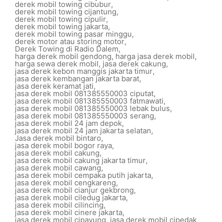
derek mobil towing cibubur
,
derek mobil towing cijantung
,
derek mobil towing cipulir
,
derek mobil towing jakarta
,
derek mobil towing pasar minggu
,
derek motor atau storing motor
,
Derek Towing di Radio Dalem
,
harga derek mobil gendong
,
harga jasa derek mobil
,
harga sewa derek mobil
,
jasa derek cakung
,
jasa derek kebon manggis jakarta timur
,
jasa derek kembangan jakarta barat
,
jasa derek keramat jati
,
jasa derek mobil 081385550003 ciputat
,
jasa derek mobil 081385550003 fatmawati
,
jasa derek mobil 081385550003 lebak bulus
,
jasa derek mobil 081385550003 serang
,
jasa derek mobil 24 jam depok
,
jasa derek mobil 24 jam jakarta selatan
,
Jasa derek mobil bintaro
,
jasa derek mobil bogor raya
,
jasa derek mobil cakung
,
jasa derek mobil cakung jakarta timur
,
jasa derek mobil cawang
,
jasa derek mobil cempaka putih jakarta
,
jasa derek mobil cengkareng
,
jasa derek mobil cianjur gekbrong
,
jasa derek mobil ciledug jakarta
,
jasa derek mobil cilincing
,
jasa derek mobil cinere jakarta
,
jasa derek mobil cipayung
,
jasa derek mobil cipedak