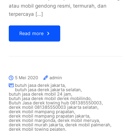
atau mobil gendong resmi, termurah, dan
terpercaya […]
Read more
5 Mei 2020
admin
butuh jasa derek jakarta
,
butuh jasa derek jakarta selatan
,
butuh jasa derek mobil 24 jam
,
butuh jasa derek mobil derek mobilindo
,
Butuh Jasa derek towing hub 081385550003
,
derek mobil 081385550003 jakarta selatan
,
derek mobil mampang prapatan
,
derek mobil mampang prapatan jakarta
,
derek mobil margonda
,
derek mobil meruya
,
derek mobil murah jakarta
,
derek mobil palmerah
,
derek mobil towing pejaten
,