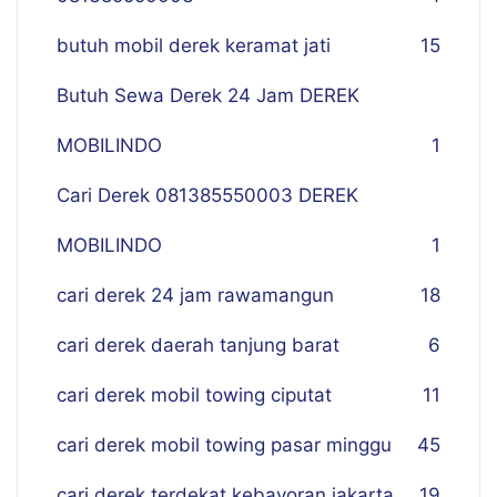
butuh mobil derek keramat jati
15
Butuh Sewa Derek 24 Jam DEREK
MOBILINDO
1
Cari Derek 081385550003 DEREK
MOBILINDO
1
cari derek 24 jam rawamangun
18
cari derek daerah tanjung barat
6
cari derek mobil towing ciputat
11
cari derek mobil towing pasar minggu
45
cari derek terdekat kebayoran jakarta
19