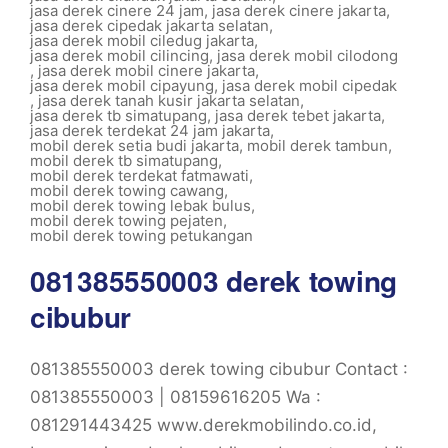
jasa derek cinere 24 jam
,
jasa derek cinere jakarta
,
jasa derek cipedak jakarta selatan
,
jasa derek mobil ciledug jakarta
,
jasa derek mobil cilincing
,
jasa derek mobil cilodong
,
jasa derek mobil cinere jakarta
,
jasa derek mobil cipayung
,
jasa derek mobil cipedak
,
jasa derek tanah kusir jakarta selatan
,
jasa derek tb simatupang
,
jasa derek tebet jakarta
,
jasa derek terdekat 24 jam jakarta
,
mobil derek setia budi jakarta
,
mobil derek tambun
,
mobil derek tb simatupang
,
mobil derek terdekat fatmawati
,
mobil derek towing cawang
,
mobil derek towing lebak bulus
,
mobil derek towing pejaten
,
mobil derek towing petukangan
081385550003 derek towing
cibubur
081385550003 derek towing cibubur Contact :
081385550003 | 08159616205 Wa :
081291443425 www.derekmobilindo.co.id,