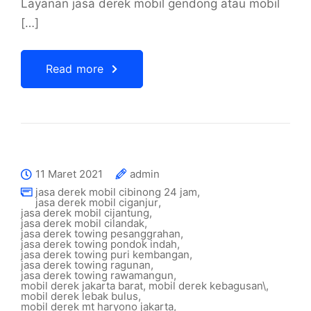
Layanan jasa derek mobil gendong atau mobil
[…]
Read more
11 Maret 2021
admin
jasa derek mobil cibinong 24 jam
,
jasa derek mobil ciganjur
,
jasa derek mobil cijantung
,
jasa derek mobil cilandak
,
jasa derek towing pesanggrahan
,
jasa derek towing pondok indah
,
jasa derek towing puri kembangan
,
jasa derek towing ragunan
,
jasa derek towing rawamangun
,
mobil derek jakarta barat
,
mobil derek kebagusan\
,
mobil derek lebak bulus
,
mobil derek mt haryono jakarta
,