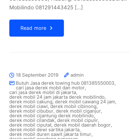
Mobilindo 081291443425 […]
Read more
18 September 2019
admin
Butuh Jasa derek towing hub 081385550003
,
cari jasa derek mobil dan motor
,
cari jasa derek mobil di jakarta
,
derek mobil 24 jam jakarta derek mobilindo
,
derek mobil cakung
,
derek mobil cawang 24 jam
,
derek mobil ciawi
,
derek mobil cibinong
,
derek mobil cibubur
,
derek mobil ciganjur
,
derek mobil cijantung derek mobilindo
,
derek mobil cilandak
,
derek mobil cipulir
,
derek mobil ciputat
,
derek mobil daerah bogor
,
derek mobil dewi sartika jakarta
,
derek mobil duren sawit jakarta timur
,
derek mobil gendong pancoran
,