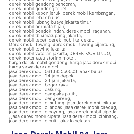
derek mobil gendong pancoran
,
derek mobil gendong tebet
,
derek mobil kebon jeruk
,
derek mobil kembangan
,
derek mobil lebak bulus
,
derek mobil lubang buaya jakarta timur
,
derek mobil permata hijau
,
derek mobil pondok indah
,
derek mobil ragunan
,
derek mobil tb simatupang jakarta
,
derek mobil tebet
,
derek mobil terdekat
,
Derek mobil towing
,
derek mobil towing cijantung
,
derek mobil towing jakarta
,
derek mobil veteran jakarta
,
DEREK MOBILINDO
,
derek motor atau storing motor
,
harga derek mobil gendong
,
harga jasa derek mobil
,
harga sewa derek mobil
,
jasa derek mobil 081385550003 lebak bulus
,
jasa derek mobil 24 jam depok
,
jasa derek mobil 24 jam jakarta
,
jasa derek mobil bogor raya
,
jasa derek mobil cakung
,
jasa derek mobil cempaka putih
,
jasa derek mobil cengkareng
,
jasa derek mobil cijantung
,
jasa derek mobil cikupa
,
jasa derek mobil cilandak
,
jasa derek mobil ciledug
,
jasa derek mobil cipayung
,
jasa derek mobil cipedak
,
jasa derek mobil cipete
,
jasa derek mobil cipinang
,
jasa derek mobil cipulir jakarta selatan