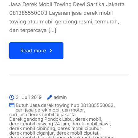
Jasa Derek Mobil Towing Dewi Sartika Jakarta
081385550003 Layanan jasa derek mobil
towing atau mobil gendong resmi, termurah,
dan terpercaya […]
Read more
31 Juli 2019
admin
Butuh Jasa derek towing hub 081385550003
,
cari jasa derek mobil dan motor
,
cari jasa derek mobil di jakarta
,
Derek gendong Pondok Labu
,
derek mobil
,
derek mobil cawang 24 jam
,
derek mobil ciawi
,
derek mobil cibinong
,
derek mobil cibubur
,
derek mobil ciganjur
,
derek mobil ciputat
,
derek mobil daerah bogor
,
derek mobil gendong
,