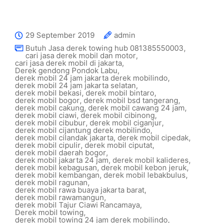
29 September 2019
admin
Butuh Jasa derek towing hub 081385550003
,
cari jasa derek mobil dan motor
,
cari jasa derek mobil di jakarta
,
Derek gendong Pondok Labu
,
derek mobil 24 jam jakarta derek mobilindo
,
derek mobil 24 jam jakarta selatan
,
derek mobil bekasi
,
derek mobil bintaro
,
derek mobil bogor
,
derek mobil bsd tangerang
,
derek mobil cakung
,
derek mobil cawang 24 jam
,
derek mobil ciawi
,
derek mobil cibinong
,
derek mobil cibubur
,
derek mobil ciganjur
,
derek mobil cijantung derek mobilindo
,
derek mobil cilandak jakarta
,
derek mobil cipedak
,
derek mobil cipulir
,
derek mobil ciputat
,
derek mobil daerah bogor
,
derek mobil jakarta 24 jam
,
derek mobil kalideres
,
derek mobil kebagusan
,
derek mobil kebon jeruk
,
derek mobil kembangan
,
derek mobil lebakbulus
,
derek mobil ragunan
,
derek mobil rawa buaya jakarta barat
,
derek mobil rawamangun
,
derek mobil Tajur Ciawi Rancamaya
,
Derek mobil towing
,
derek mobil towing 24 jam derek mobilindo
,