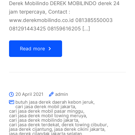
Derek Mobilindo DEREK MOBILINDO derek 24
jam terpercaya, Contact :
www.derekmobilindo.co.id 081385550003
081291443425 08159616205 […]
Read more
20 April 2021
admin
butuh jasa derek daerah kebon jeruk
,
cari jasa derek mobil jakarta
,
cari jasa derek mobil pasar minggu
,
cari jasa derek mobil towing meruya
,
cari jasa derek mobilindo jakarta
,
cari jasa derek terdekat
,
derek towing cibubur
,
jasa derek cijantung
,
jasa derek cikini jakarta
,
jasa derek cilandak jakarta selatan
,