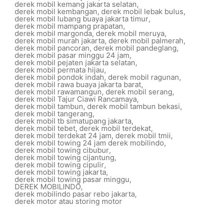
derek mobil kemang jakarta selatan
,
derek mobil kembangan
,
derek mobil lebak bulus
,
derek mobil lubang buaya jakarta timur
,
derek mobil mampang prapatan
,
derek mobil margonda
,
derek mobil meruya
,
derek mobil murah jakarta
,
derek mobil palmerah
,
derek mobil pancoran
,
derek mobil pandeglang
,
derek mobil pasar minggu 24 jam
,
derek mobil pejaten jakarta selatan
,
derek mobil permata hijau
,
derek mobil pondok indah
,
derek mobil ragunan
,
derek mobil rawa buaya jakarta barat
,
derek mobil rawamangun
,
derek mobil serang
,
derek mobil Tajur Ciawi Rancamaya
,
derek mobil tambun
,
derek mobil tambun bekasi
,
derek mobil tangerang
,
derek mobil tb simatupang jakarta
,
derek mobil tebet
,
derek mobil terdekat
,
derek mobil terdekat 24 jam
,
derek mobil tmii
,
derek mobil towing 24 jam derek mobilindo
,
derek mobil towing cibubur
,
derek mobil towing cijantung
,
derek mobil towing cipulir
,
derek mobil towing jakarta
,
derek mobil towing pasar minggu
,
DEREK MOBILINDO
,
derek mobilindo pasar rebo jakarta
,
derek motor atau storing motor