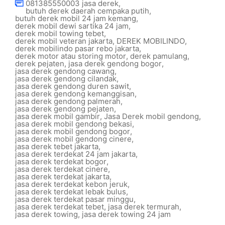
081385550003 jasa derek
,
butuh derek daerah cempaka putih
,
butuh derek mobil 24 jam kemang
,
derek mobil dewi sartika 24 jam
,
derek mobil towing tebet
,
derek mobil veteran jakarta
,
DEREK MOBILINDO
,
derek mobilindo pasar rebo jakarta
,
derek motor atau storing motor
,
derek pamulang
,
derek pejaten
,
jasa derek gendong bogor
,
jasa derek gendong cawang
,
jasa derek gendong cilandak
,
jasa derek gendong duren sawit
,
jasa derek gendong kemanggisan
,
jasa derek gendong palmerah
,
jasa derek gendong pejaten
,
jasa derek mobil gambir
,
Jasa Derek mobil gendong
,
jasa derek mobil gendong bekasi
,
jasa derek mobil gendong bogor
,
jasa derek mobil gendong cinere
,
jasa derek tebet jakarta
,
jasa derek terdekat 24 jam jakarta
,
jasa derek terdekat bogor
,
jasa derek terdekat cinere
,
jasa derek terdekat jakarta
,
jasa derek terdekat kebon jeruk
,
jasa derek terdekat lebak bulus
,
jasa derek terdekat pasar minggu
,
jasa derek terdekat tebet
,
jasa derek termurah
,
jasa derek towing
,
jasa derek towing 24 jam