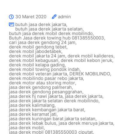
30 Maret 2020
admin
butuh jasa derek jakarta
,
butuh jasa derek jakarta selatan
,
butuh jasa derek mobil derek mobilindo
,
Butuh Jasa derek towing hub 081385550003
,
cari jasa derek gendong 24 jam
,
derek mobil gendong tebet
,
derek mobil jabodetabek
,
derek mobil jakarta 24 jam
,
derek mobil kalideres
,
derek mobil kebagusan
,
derek mobil kebon jeruk
,
derek mobil kelapa gading
,
derek mobil towing pondok indah
,
derek mobil veteran jakarta
,
DEREK MOBILINDO
,
derek mobilindo pasar rebo jakarta
,
derek motor atau storing motor
,
jasa derek gendong palmerah
,
jasa derek gendong pesanggrahan
,
jasa derek hj nawi jakarta
,
jasa derek jakarta
,
jasa derek jakarta selatan derek mobilindo
,
jasa derek kalimalang
,
jasa derek kembangan jakarta barat
,
jasa derek keramat jati
,
jasa derek kuningan barat jakarta selatan
,
jasa derek lebak bulus
,
jasa derek meruya jakarta
,
jasa derek mobil
,
jasa derek mobil 081385550003 ciputat
,