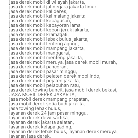
jasa derek mobil di wilayah jakarta
,
jasa derek mobil jatinegara jakarta timur
,
jasa derek mobil kalideres
,
jasa derek mobil kalimalang jakarta
,
jasa derek mobil kebagusan
,
jasa derek mobil kebayoran lama
,
jasa derek mobil kebon jeruk jakarta
,
jasa derek mobil kramatjati
,
jasa derek mobil lebak bulus jakarta
,
jasa derek mobil lenteng agung
,
jasa derek mobil mampang jakarta
,
jasa derek mobil manggarai
,
jasa derek mobil menteng jakarta
,
jasa derek mobil meruya
,
jasa derek mobil murah
,
jasa derek mobil pancoran
,
jasa derek mobil pasar minggu
,
jasa derek mobil pejaten derek mobilindo
,
jasa derek mobil pejaten jakarta
,
jasa derek mobil pelabuhan ratu
,
jasa derek towing buncit
,
jasa mobil derek bekasi
,
JASA MOBIL DEREK JAKARTA
,
jasa mobil derek mampang prapatan
,
jasa mobil derek setia budi jakarta
,
jasa towing lebak bulus
,
layanan derek 24 jam pasar minggu
,
layanan derek dewi sartika
,
layanan derek jakarta selatan
,
layanan derek kelapa gading
,
layanan derek lebak bulus
,
layanan derek meruya
,
layanan jasa derek
,