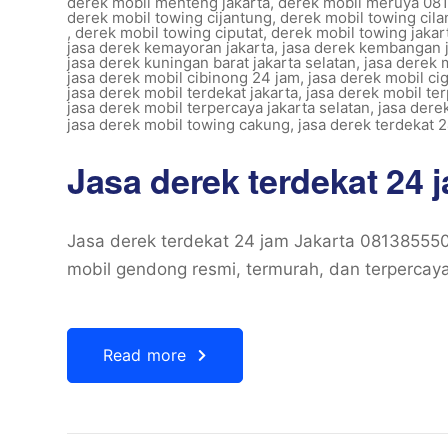
derek mobil menteng jakarta
,
derek mobil meruya 08
derek mobil towing cijantung
,
derek mobil towing cil
,
derek mobil towing ciputat
,
derek mobil towing jakar
jasa derek kemayoran jakarta
,
jasa derek kembangan j
jasa derek kuningan barat jakarta selatan
,
jasa derek 
jasa derek mobil cibinong 24 jam
,
jasa derek mobil ci
jasa derek mobil terdekat jakarta
,
jasa derek mobil ter
jasa derek mobil terpercaya jakarta selatan
,
jasa dere
jasa derek mobil towing cakung
,
jasa derek terdekat 2
Jasa derek terdekat 24
Jasa derek terdekat 24 jam Jakarta 08138555
mobil gendong resmi, termurah, dan terpercay
Read more