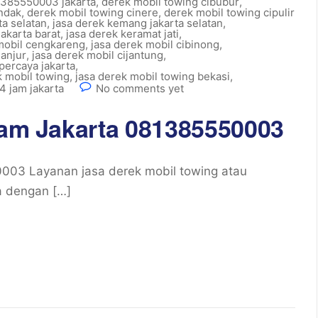
1385550003 jakarta
,
derek mobil towing cibubur
,
andak
,
derek mobil towing cinere
,
derek mobil towing cipulir
ta selatan
,
jasa derek kemang jakarta selatan
,
akarta barat
,
jasa derek keramat jati
,
mobil cengkareng
,
jasa derek mobil cibinong
,
ganjur
,
jasa derek mobil cijantung
,
percaya jakarta
,
k mobil towing
,
jasa derek mobil towing bekasi
,
4 jam jakarta
No comments yet
 jam Jakarta 081385550003
0003 Layanan jasa derek mobil towing atau
a dengan […]