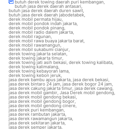
butuh derek towing daerah puri kembangan
,
butuh jasa derek daerah antasari
,
butuh jasa derek daerah duren sawit
,
butuh jasa derek daerah jabodetabek
,
derek mobil permata hijau
,
derek mobil pondok indah jakarta
,
derek mobil pondok pinang
,
derek mobil radio dalem jakarta
,
derek mobil ragunan
,
derek mobil rawa buaya jakarta barat
,
derek mobil rawamangun
,
derek mobil sukabumi cianjur
,
derek towing jakarta selatan
,
derek towing jakarta timur
,
derek towing jati asih bekasi
,
derek towing kalibata
,
derek towing kalimalang
,
derek towing kebayoran lama
,
derek towing kebon jeruk
,
jasa derek bambu apus jakarta
,
jasa derek bekasi
,
jasa derek bintaro 24 jam
,
jasa derek bogor 24 jam
,
jasa derek cakung jakarta timur
,
jasa derek cawang
,
jasa derek mobil gambir
,
Jasa Derek mobil gendong
,
jasa derek mobil gendong bekasi
,
jasa derek mobil gendong bogor
,
jasa derek mobil gendong cinere
,
jasa derek puri kembangan
,
jasa derek rambutan jakarta
,
jasa derek rawamangun jakarta
,
jasa derek sekitaran jakarta
,
jasa derek semper jakarta
,