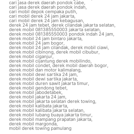
cari jasa derek daerah pondok cabe
,
cari jasa derek daerah pondok indah
,
cari mobil depok cempaka putih
,
cari mobil derek 24 jam jakarta
,
cari mobil derek 24 jam kebagusan
,
derek 24 jam tebet
,
derek cilandak jakarta selatan
,
derek mobil 081385550003 jakarta selatan
,
derek mobil 081385550003 pondok indah 24 jam
,
derek mobil 24 jam bintaro jakarta
,
derek mobil 24 jam bogor
,
derek mobil 24 jam cilandak
,
derek mobil ciawi
,
derek mobil cibinong
,
derek mobil cibubur
,
derek mobil ciganjur
,
derek mobil cijantung derek mobilindo
,
derek mobil condet
,
derek mobil daerah bogor
,
derek mobil dan motor kalimalang
,
derek mobil dewi sartika 24 jam
,
derek mobil dewi sartika jakarta
,
derek mobil duren sawit jakarta timur
,
derek mobil gendong tebet
,
derek mobil jabodetabek
,
derek mobil jakarta 24 jam
,
derek mobil jakarta selatan derek towing
,
derek mobil kalibata jakarta
,
derek mobil kalibata jakarta selatan
,
derek mobil lubang buaya jakarta timur
,
derek mobil mampang prapatan jakarta
,
derek mobil margonda
,
mobil derek towing pamulang