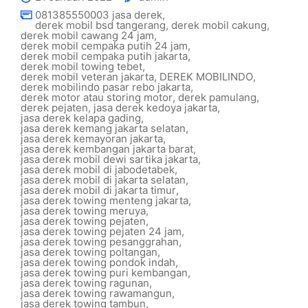
081385550003 jasa derek
,
derek mobil bsd tangerang
,
derek mobil cakung
,
derek mobil cawang 24 jam
,
derek mobil cempaka putih 24 jam
,
derek mobil cempaka putih jakarta
,
derek mobil towing tebet
,
derek mobil veteran jakarta
,
DEREK MOBILINDO
,
derek mobilindo pasar rebo jakarta
,
derek motor atau storing motor
,
derek pamulang
,
derek pejaten
,
jasa derek kedoya jakarta
,
jasa derek kelapa gading
,
jasa derek kemang jakarta selatan
,
jasa derek kemayoran jakarta
,
jasa derek kembangan jakarta barat
,
jasa derek mobil dewi sartika jakarta
,
jasa derek mobil di jabodetabek
,
jasa derek mobil di jakarta selatan
,
jasa derek mobil di jakarta timur
,
jasa derek towing menteng jakarta
,
jasa derek towing meruya
,
jasa derek towing pejaten
,
jasa derek towing pejaten 24 jam
,
jasa derek towing pesanggrahan
,
jasa derek towing poltangan
,
jasa derek towing pondok indah
,
jasa derek towing puri kembangan
,
jasa derek towing ragunan
,
jasa derek towing rawamangun
,
jasa derek towing tambun
,