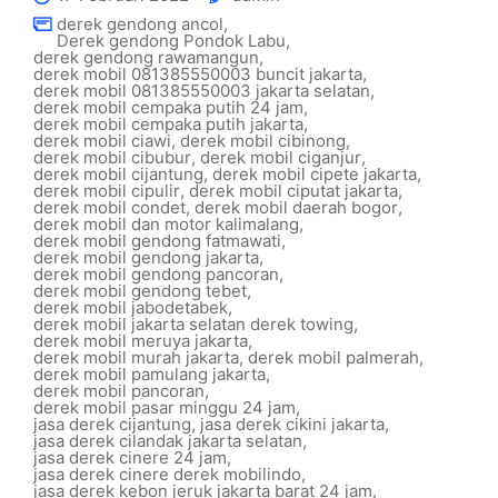
derek gendong ancol
,
Derek gendong Pondok Labu
,
derek gendong rawamangun
,
derek mobil 081385550003 buncit jakarta
,
derek mobil 081385550003 jakarta selatan
,
derek mobil cempaka putih 24 jam
,
derek mobil cempaka putih jakarta
,
derek mobil ciawi
,
derek mobil cibinong
,
derek mobil cibubur
,
derek mobil ciganjur
,
derek mobil cijantung
,
derek mobil cipete jakarta
,
derek mobil cipulir
,
derek mobil ciputat jakarta
,
derek mobil condet
,
derek mobil daerah bogor
,
derek mobil dan motor kalimalang
,
derek mobil gendong fatmawati
,
derek mobil gendong jakarta
,
derek mobil gendong pancoran
,
derek mobil gendong tebet
,
derek mobil jabodetabek
,
derek mobil jakarta selatan derek towing
,
derek mobil meruya jakarta
,
derek mobil murah jakarta
,
derek mobil palmerah
,
derek mobil pamulang jakarta
,
derek mobil pancoran
,
derek mobil pasar minggu 24 jam
,
jasa derek cijantung
,
jasa derek cikini jakarta
,
jasa derek cilandak jakarta selatan
,
jasa derek cinere 24 jam
,
jasa derek cinere derek mobilindo
,
jasa derek kebon jeruk jakarta barat 24 jam
,