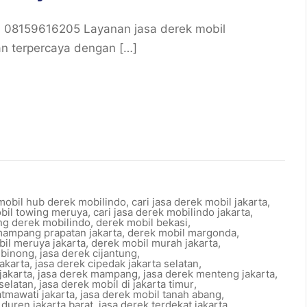
08159616205 Layanan jasa derek mobil
an terpercaya dengan […]
 mobil hub derek mobilindo
,
cari jasa derek mobil jakarta
,
obil towing meruya
,
cari jasa derek mobilindo jakarta
,
ng derek mobilindo
,
derek mobil bekasi
,
mampang prapatan jakarta
,
derek mobil margonda
,
il meruya jakarta
,
derek mobil murah jakarta
,
ibinong
,
jasa derek cijantung
,
jakarta
,
jasa derek cipedak jakarta selatan
,
jakarta
,
jasa derek mampang
,
jasa derek menteng jakarta
,
 selatan
,
jasa derek mobil di jakarta timur
,
atmawati jakarta
,
jasa derek mobil tanah abang
,
 duren jakarta barat
,
jasa derek terdekat jakarta
,