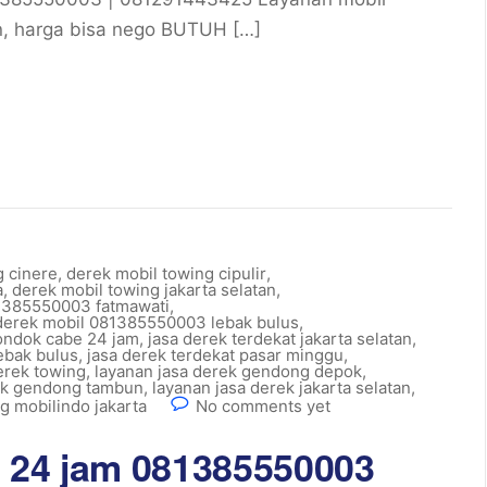
n, harga bisa nego BUTUH […]
g cinere
,
derek mobil towing cipulir
,
a
,
derek mobil towing jakarta selatan
,
81385550003 fatmawati
,
 derek mobil 081385550003 lebak bulus
,
ondok cabe 24 jam
,
jasa derek terdekat jakarta selatan
,
lebak bulus
,
jasa derek terdekat pasar minggu
,
erek towing
,
layanan jasa derek gendong depok
,
rek gendong tambun
,
layanan jasa derek jakarta selatan
,
g mobilindo jakarta
No comments yet
 24 jam 081385550003