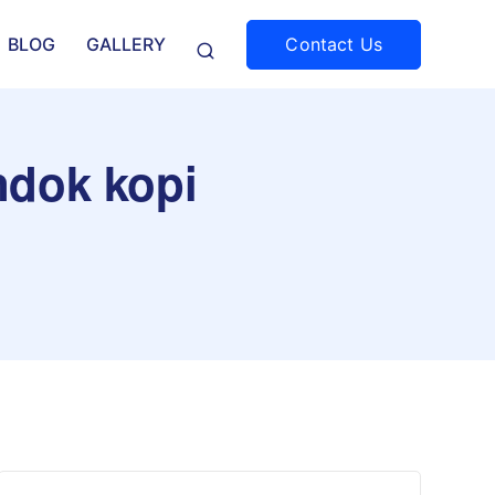
Contact Us
BLOG
GALLERY
ndok kopi