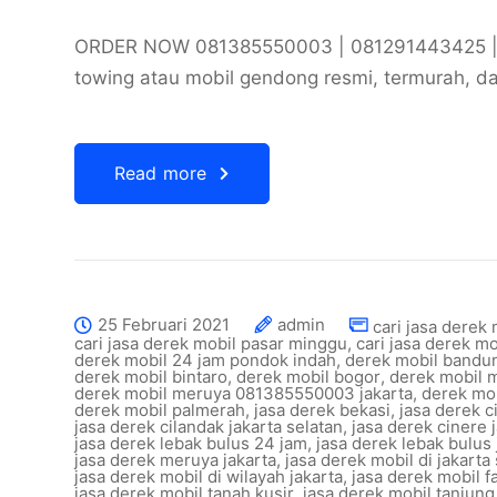
ORDER NOW 081385550003 | 081291443425 | 
towing atau mobil gendong resmi, termurah, d
Read more
25 Februari 2021
admin
cari jasa derek
cari jasa derek mobil pasar minggu
,
cari jasa derek m
derek mobil 24 jam pondok indah
,
derek mobil bandu
derek mobil bintaro
,
derek mobil bogor
,
derek mobil 
derek mobil meruya 081385550003 jakarta
,
derek mob
derek mobil palmerah
,
jasa derek bekasi
,
jasa derek c
jasa derek cilandak jakarta selatan
,
jasa derek cinere 
jasa derek lebak bulus 24 jam
,
jasa derek lebak bulus 
jasa derek meruya jakarta
,
jasa derek mobil di jakarta
jasa derek mobil di wilayah jakarta
,
jasa derek mobil f
jasa derek mobil tanah kusir
,
jasa derek mobil tanjung