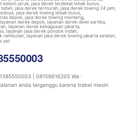
at kebon jeruk
,
jasa derek terdekat lebak bulus
,
 tebet
,
jasa derek termurah
,
jasa derek towing 24 jam
,
kedoya
,
jasa derek towing lebak bulus
,
onda depok
,
jasa derek towing menteng
,
layanan derek depok
,
layanan derek dewi sartika
,
tan
,
layanan derek kebagusan jakarta
,
us
,
layanan jasa derek pondok indah
,
ek rambutan
,
layanan jasa derek towing jakarta selatan
,
 yet
385550003
81385550003 | 08159616205 Wa :
alanan anda terganggu karena trabel mesin