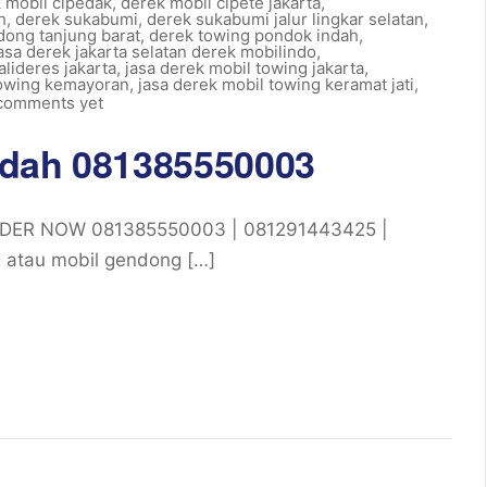
 mobil cipedak
,
derek mobil cipete jakarta
,
h
,
derek sukabumi
,
derek sukabumi jalur lingkar selatan
,
dong tanjung barat
,
derek towing pondok indah
,
asa derek jakarta selatan derek mobilindo
,
alideres jakarta
,
jasa derek mobil towing jakarta
,
towing kemayoran
,
jasa derek mobil towing keramat jati
,
comments yet
ndah 081385550003
RDER NOW 081385550003 | 081291443425 |
 atau mobil gendong […]