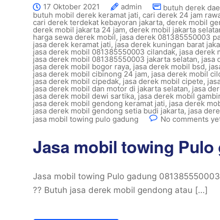
17 Oktober 2021
admin
butuh derek dae
butuh mobil derek keramat jati
,
cari derek 24 jam ra
cari derek terdekat kebayoran jakarta
,
derek mobil ge
derek mobil jakarta 24 jam
,
derek mobil jakarta selat
harga sewa derek mobil
,
jasa derek 081385550003 p
jasa derek keramat jati
,
jasa derek kuningan barat jaka
jasa derek mobil 081385550003 cilandak
,
jasa derek
jasa derek mobil 081385550003 jakarta selatan
,
jasa
jasa derek mobil bogor raya
,
jasa derek mobil bsd
,
jas
jasa derek mobil cibinong 24 jam
,
jasa derek mobil ci
jasa derek mobil cipedak
,
jasa derek mobil cipete
,
jas
jasa derek mobil dan motor di jakarta selatan
,
jasa de
jasa derek mobil dewi sartika
,
jasa derek mobil gambi
jasa derek mobil gendong keramat jati
,
jasa derek mo
jasa derek mobil gendong setia budi jakarta
,
jasa dere
jasa mobil towing pulo gadung
No comments ye
Jasa mobil towing Pulo
Jasa mobil towing Pulo gadung 081385550003 M
?? Butuh jasa derek mobil gendong atau […]