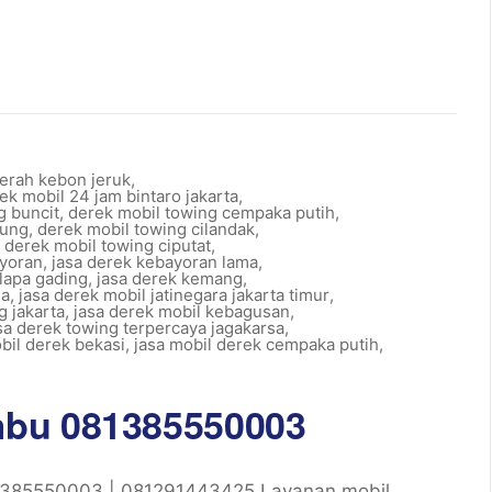
aerah kebon jeruk
,
ek mobil 24 jam bintaro jakarta
,
g buncit
,
derek mobil towing cempaka putih
,
tung
,
derek mobil towing cilandak
,
,
derek mobil towing ciputat
,
ayoran
,
jasa derek kebayoran lama
,
lapa gading
,
jasa derek kemang
,
na
,
jasa derek mobil jatinegara jakarta timur
,
g jakarta
,
jasa derek mobil kebagusan
,
sa derek towing terpercaya jagakarsa
,
bil derek bekasi
,
jasa mobil derek cempaka putih
,
mbu 081385550003
385550003 | 081291443425 Layanan mobil