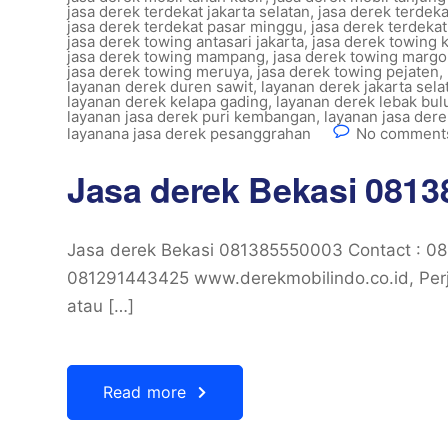
jasa derek terdekat jakarta selatan
,
jasa derek terdek
jasa derek terdekat pasar minggu
,
jasa derek terdekat
jasa derek towing antasari jakarta
,
jasa derek towing 
jasa derek towing mampang
,
jasa derek towing marg
jasa derek towing meruya
,
jasa derek towing pejaten
,
layanan derek duren sawit
,
layanan derek jakarta sela
layanan derek kelapa gading
,
layanan derek lebak bul
layanan jasa derek puri kembangan
,
layanan jasa der
layanana jasa derek pesanggrahan
No comments
Jasa derek Bekasi 081
Jasa derek Bekasi 081385550003 Contact : 0
081291443425 www.derekmobilindo.co.id, Perj
atau […]
Read more