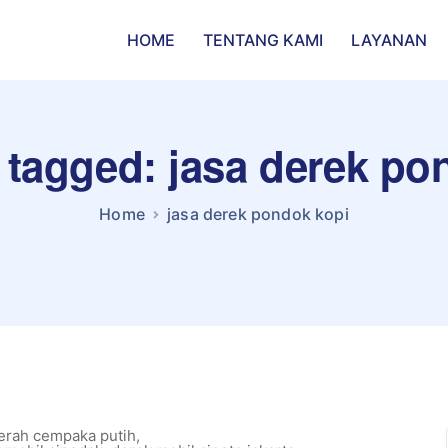
HOME
TENTANG KAMI
LAYANAN
s tagged: jasa derek po
Home
jasa derek pondok kopi
erah cempaka putih
,