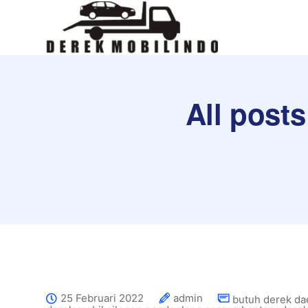
All post
25 Februari 2022
admin
butuh derek da