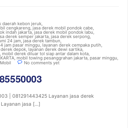
k daerah kebon jeruk
,
obil cengkareng
,
jasa derek mobil pondok cabe
,
ok indah jakarta
,
jasa derek mobil pondok labu
,
asa derek semper jakarta
,
jasa derek serpong
,
umi 24 jam
,
jasa derek tambun
,
24 jam pasar minggu
,
layanan derek cempaka putih
,
 derek depok
,
layanan derek dewi sartika
,
,
mobil derek diluar tol siap antar dalam kota
,
AKARTA
,
mobil towing pesanggrahan jakarta
,
pasar minggu
,
Mobil
No comments yet
385550003
03 | 081291443425 Layanan jasa derek
, Layanan jasa […]