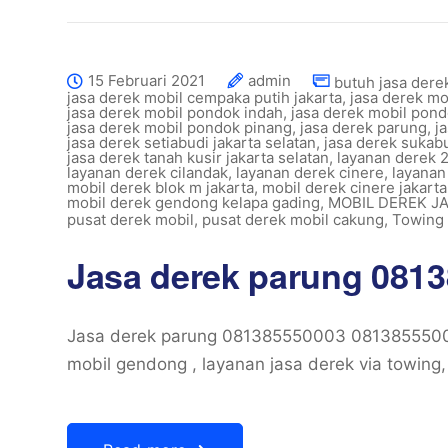
15 Februari 2021
admin
butuh jasa dere
jasa derek mobil cempaka putih jakarta
,
jasa derek m
jasa derek mobil pondok indah
,
jasa derek mobil pond
jasa derek mobil pondok pinang
,
jasa derek parung
,
j
jasa derek setiabudi jakarta selatan
,
jasa derek sukab
jasa derek tanah kusir jakarta selatan
,
layanan derek 
layanan derek cilandak
,
layanan derek cinere
,
layanan
mobil derek blok m jakarta
,
mobil derek cinere jakarta
mobil derek gendong kelapa gading
,
MOBIL DEREK J
pusat derek mobil
,
pusat derek mobil cakung
,
Towing 
Jasa derek parung 081
Jasa derek parung 081385550003 0813855500
mobil gendong , layanan jasa derek via towing