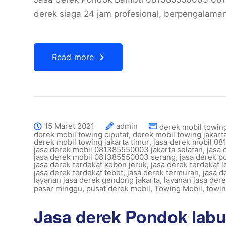
derek siaga 24 jam profesional, berpengalama
Read more
15 Maret 2021
admin
derek mobil towin
derek mobil towing ciputat
,
derek mobil towing jakart
derek mobil towing jakarta timur
,
jasa derek mobil 0
jasa derek mobil 081385550003 jakarta selatan
,
jasa
jasa derek mobil 081385550003 serang
,
jasa derek p
jasa derek terdekat kebon jeruk
,
jasa derek terdekat 
jasa derek terdekat tebet
,
jasa derek termurah
,
jasa d
layanan jasa derek gendong jakarta
,
layanan jasa de
pasar minggu
,
pusat derek mobil
,
Towing Mobil
,
towin
Jasa derek Pondok labu