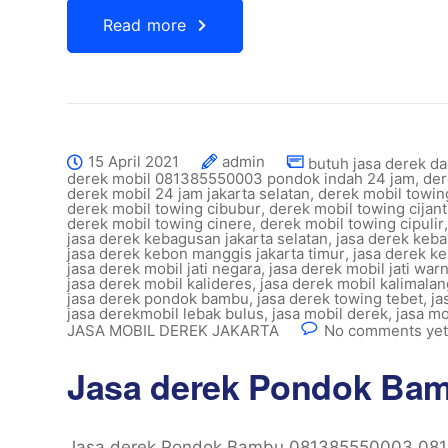
Read more
15 April 2021
admin
butuh jasa derek d
derek mobil 081385550003 pondok indah 24 jam
,
der
derek mobil 24 jam jakarta selatan
,
derek mobil towin
derek mobil towing cibubur
,
derek mobil towing cijan
derek mobil towing cinere
,
derek mobil towing cipulir
jasa derek kebagusan jakarta selatan
,
jasa derek keb
jasa derek kebon manggis jakarta timur
,
jasa derek ke
jasa derek mobil jati negara
,
jasa derek mobil jati war
jasa derek mobil kalideres
,
jasa derek mobil kalimalan
jasa derek pondok bambu
,
jasa derek towing tebet
,
ja
jasa derekmobil lebak bulus
,
jasa mobil derek
,
jasa mo
JASA MOBIL DEREK JAKARTA
No comments yet
Jasa derek Pondok Ba
Jasa derek Pondok Bambu 081385550003 081