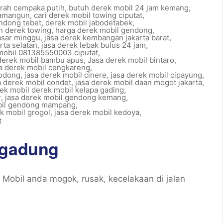
rah cempaka putih
,
butuh derek mobil 24 jam kemang
,
wamangun
,
cari derek mobil towing ciputat
,
ndong tebet
,
derek mobil jabodetabek
,
an derek towing
,
harga derek mobil gendong
,
asar minggu
,
jasa derek kembangan jakarta barat
,
rta selatan
,
jasa derek lebak bulus 24 jam
,
 mobil 081385550003 ciputat
,
 derek mobil bambu apus
,
Jasa derek mobil bintaro
,
a derek mobil cengkareng
,
lodong
,
jasa derek mobil cinere
,
jasa derek mobil cipayung
,
a derek mobil condet
,
jasa derek mobil daan mogot jakarta
,
rek mobil derek mobil kelapa gading
,
r
,
jasa derek mobil gendong kemang
,
bil gendong mampang
,
k mobil grogol
,
jasa derek mobil kedoya
,
t
 gadung
obil anda mogok, rusak, kecelakaan di jalan