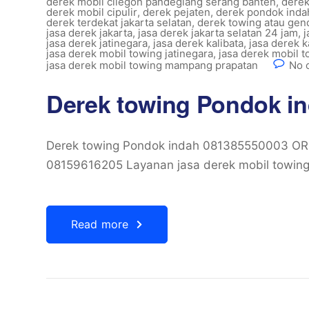
derek mobil cilegon pandeglang serang banten
,
derek
derek mobil cipulir
,
derek pejaten
,
derek pondok inda
derek terdekat jakarta selatan
,
derek towing atau gen
jasa derek jakarta
,
jasa derek jakarta selatan 24 jam
,
j
jasa derek jatinegara
,
jasa derek kalibata
,
jasa derek k
jasa derek mobil towing jatinegara
,
jasa derek mobil 
jasa derek mobil towing mampang prapatan
No 
Derek towing Pondok i
Derek towing Pondok indah 081385550003 O
08159616205 Layanan jasa derek mobil towing
Read more