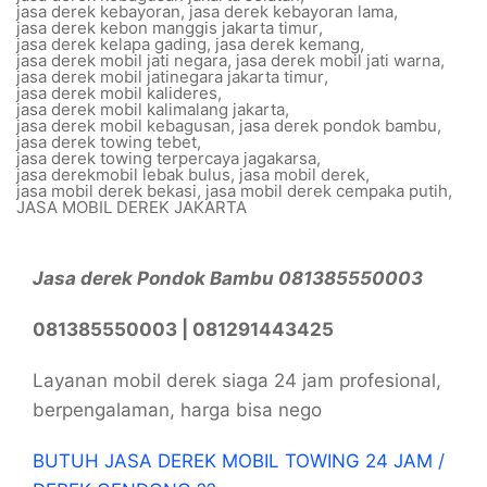
jasa derek kebayoran
,
jasa derek kebayoran lama
,
jasa derek kebon manggis jakarta timur
,
jasa derek kelapa gading
,
jasa derek kemang
,
jasa derek mobil jati negara
,
jasa derek mobil jati warna
,
jasa derek mobil jatinegara jakarta timur
,
jasa derek mobil kalideres
,
jasa derek mobil kalimalang jakarta
,
jasa derek mobil kebagusan
,
jasa derek pondok bambu
,
jasa derek towing tebet
,
jasa derek towing terpercaya jagakarsa
,
jasa derekmobil lebak bulus
,
jasa mobil derek
,
jasa mobil derek bekasi
,
jasa mobil derek cempaka putih
,
JASA MOBIL DEREK JAKARTA
Jasa derek Pondok Bambu 081385550003
081385550003 | 081291443425
Layanan mobil derek siaga 24 jam profesional,
berpengalaman, harga bisa nego
BUTUH JASA DEREK MOBIL TOWING 24 JAM /