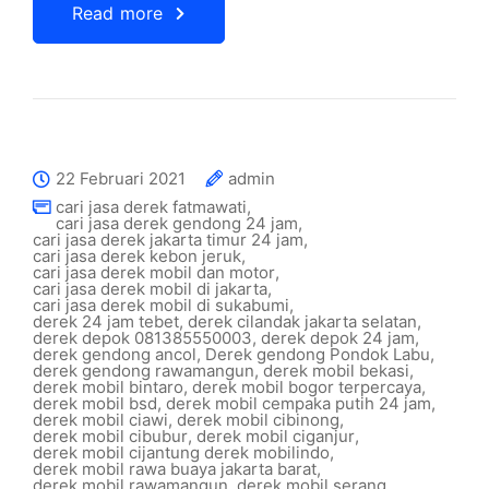
Read more
22 Februari 2021
admin
cari jasa derek fatmawati
,
cari jasa derek gendong 24 jam
,
cari jasa derek jakarta timur 24 jam
,
cari jasa derek kebon jeruk
,
cari jasa derek mobil dan motor
,
cari jasa derek mobil di jakarta
,
cari jasa derek mobil di sukabumi
,
derek 24 jam tebet
,
derek cilandak jakarta selatan
,
derek depok 081385550003
,
derek depok 24 jam
,
derek gendong ancol
,
Derek gendong Pondok Labu
,
derek gendong rawamangun
,
derek mobil bekasi
,
derek mobil bintaro
,
derek mobil bogor terpercaya
,
derek mobil bsd
,
derek mobil cempaka putih 24 jam
,
derek mobil ciawi
,
derek mobil cibinong
,
derek mobil cibubur
,
derek mobil ciganjur
,
derek mobil cijantung derek mobilindo
,
derek mobil rawa buaya jakarta barat
,
derek mobil rawamangun
,
derek mobil serang
,