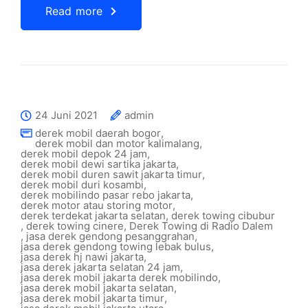
Read more
24 Juni 2021
admin
derek mobil daerah bogor
,
derek mobil dan motor kalimalang
,
derek mobil depok 24 jam
,
derek mobil dewi sartika jakarta
,
derek mobil duren sawit jakarta timur
,
derek mobil duri kosambi
,
derek mobilindo pasar rebo jakarta
,
derek motor atau storing motor
,
derek terdekat jakarta selatan
,
derek towing cibubur
,
derek towing cinere
,
Derek Towing di Radio Dalem
,
jasa derek gendong pesanggrahan
,
jasa derek gendong towing lebak bulus
,
jasa derek hj nawi jakarta
,
jasa derek jakarta selatan 24 jam
,
jasa derek mobil jakarta derek mobilindo
,
jasa derek mobil jakarta selatan
,
jasa derek mobil jakarta timur
,