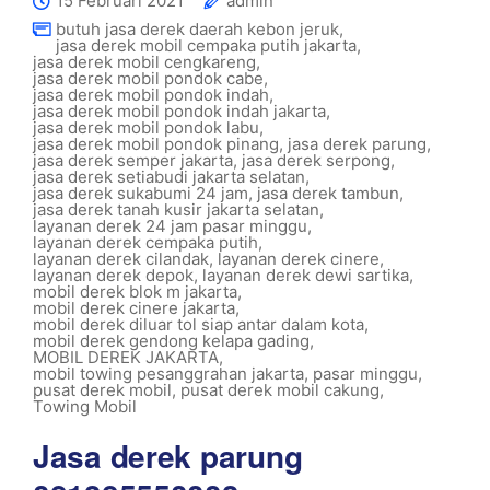
15 Februari 2021
admin
butuh jasa derek daerah kebon jeruk
,
jasa derek mobil cempaka putih jakarta
,
jasa derek mobil cengkareng
,
jasa derek mobil pondok cabe
,
jasa derek mobil pondok indah
,
jasa derek mobil pondok indah jakarta
,
jasa derek mobil pondok labu
,
jasa derek mobil pondok pinang
,
jasa derek parung
,
jasa derek semper jakarta
,
jasa derek serpong
,
jasa derek setiabudi jakarta selatan
,
jasa derek sukabumi 24 jam
,
jasa derek tambun
,
jasa derek tanah kusir jakarta selatan
,
layanan derek 24 jam pasar minggu
,
layanan derek cempaka putih
,
layanan derek cilandak
,
layanan derek cinere
,
layanan derek depok
,
layanan derek dewi sartika
,
mobil derek blok m jakarta
,
mobil derek cinere jakarta
,
mobil derek diluar tol siap antar dalam kota
,
mobil derek gendong kelapa gading
,
MOBIL DEREK JAKARTA
,
mobil towing pesanggrahan jakarta
,
pasar minggu
,
pusat derek mobil
,
pusat derek mobil cakung
,
Towing Mobil
Jasa derek parung