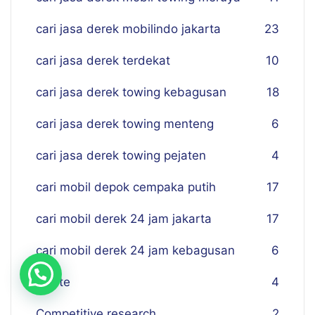
cari jasa derek mobilindo jakarta
23
cari jasa derek terdekat
10
cari jasa derek towing kebagusan
18
cari jasa derek towing menteng
6
cari jasa derek towing pejaten
4
cari mobil depok cempaka putih
17
cari mobil derek 24 jam jakarta
17
cari mobil derek 24 jam kebagusan
6
cipete
4
Competitive research
2