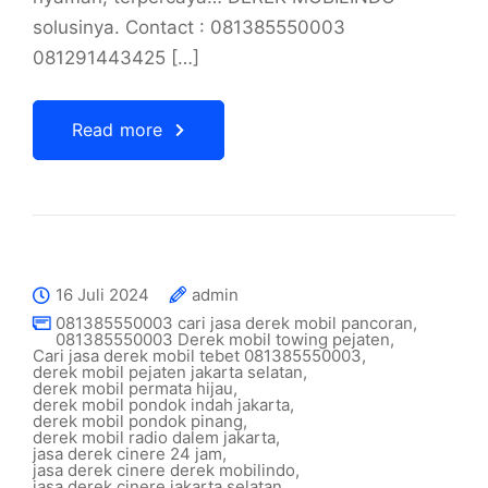
solusinya. Contact : 081385550003
081291443425 […]
Read more
16 Juli 2024
admin
081385550003 cari jasa derek mobil pancoran
,
081385550003 Derek mobil towing pejaten
,
Cari jasa derek mobil tebet 081385550003
,
derek mobil pejaten jakarta selatan
,
derek mobil permata hijau
,
derek mobil pondok indah jakarta
,
derek mobil pondok pinang
,
derek mobil radio dalem jakarta
,
jasa derek cinere 24 jam
,
jasa derek cinere derek mobilindo
,
jasa derek cinere jakarta selatan
,