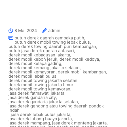
8 Mei 2024
admin
butuh derek daerah cempaka putih
,
butuh derek mobil towing lebak bulus
,
butuh derek towing daerah puri kembangan
,
butuh jasa derek daerah antasari
,
derek mobil kebagusan jakarta
,
derek mobil kebon jeruk
,
derek mobil kedoya
,
derek mobil kelapa gading
,
derek mobil kemang jakarta selatan
,
derek mobil kemayoran
,
derek mobil kembangan
,
derek mobil lebak bulus
,
derek mobil towing jakarta selatan
,
derek mobil towing jakarta timur
,
derek mobil towing kemayoran
,
jasa derek fatmawati jakarta
,
jasa derek gandaria city
,
jasa derek gandaria jakarta selatan
,
jasa derek gendong atau towing daerah pondok
indah
,
jasa derek lebak bulus jakarta
,
jasa derek lubang buaya jakarta
,
jasa derek mampang
,
jasa derek menteng jakarta
,