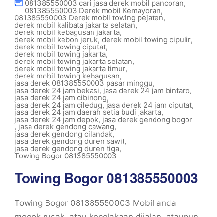
081385550003 cari jasa derek mobil pancoran
,
081385550003 Derek mobil Kemayoran
,
081385550003 Derek mobil towing pejaten
,
derek mobil kalibata jakarta selatan
,
derek mobil kebagusan jakarta
,
derek mobil kebon jeruk
,
derek mobil towing cipulir
,
derek mobil towing ciputat
,
derek mobil towing jakarta
,
derek mobil towing jakarta selatan
,
derek mobil towing jakarta timur
,
derek mobil towing kebagusan
,
jasa derek 081385550003 pasar minggu
,
jasa derek 24 jam bekasi
,
jasa derek 24 jam bintaro
,
jasa derek 24 jam cibinong
,
jasa derek 24 jam ciledug
,
jasa derek 24 jam ciputat
,
jasa derek 24 jam daerah setia budi jakarta
,
jasa derek 24 jam depok
,
jasa derek gendong bogor
,
jasa derek gendong cawang
,
jasa derek gendong cilandak
,
jasa derek gendong duren sawit
,
jasa derek gendong duren tiga
,
Towing Bogor 081385550003
Towing Bogor 081385550003
Towing Bogor 081385550003 Mobil anda
mogok,rusak, atau kecelakaan dijalan, ataupun