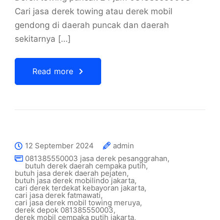
Cari jasa derek towing atau derek mobil
gendong di daerah puncak dan daerah
sekitarnya […]
Read more
12 September 2024
admin
081385550003 jasa derek pesanggrahan
,
butuh derek daerah cempaka putih
,
butuh jasa derek daerah pejaten
,
butuh jasa derek mobilindo jakarta
,
cari derek terdekat kebayoran jakarta
,
cari jasa derek fatmawati
,
cari jasa derek mobil towing meruya
,
derek depok 081385550003
,
derek mobil cempaka putih jakarta
,