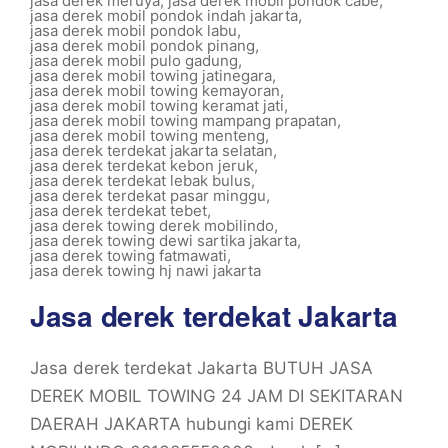
jasa derek meruya
,
jasa derek mobil pondok cabe
,
jasa derek mobil pondok indah jakarta
,
jasa derek mobil pondok labu
,
jasa derek mobil pondok pinang
,
jasa derek mobil pulo gadung
,
jasa derek mobil towing jatinegara
,
jasa derek mobil towing kemayoran
,
jasa derek mobil towing keramat jati
,
jasa derek mobil towing mampang prapatan
,
jasa derek mobil towing menteng
,
jasa derek terdekat jakarta selatan
,
jasa derek terdekat kebon jeruk
,
jasa derek terdekat lebak bulus
,
jasa derek terdekat pasar minggu
,
jasa derek terdekat tebet
,
jasa derek towing derek mobilindo
,
jasa derek towing dewi sartika jakarta
,
jasa derek towing fatmawati
,
jasa derek towing hj nawi jakarta
Jasa derek terdekat Jakarta
Jasa derek terdekat Jakarta BUTUH JASA
DEREK MOBIL TOWING 24 JAM DI SEKITARAN
DAERAH JAKARTA hubungi kami DEREK