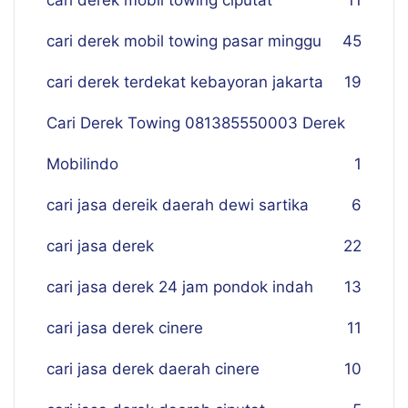
cari derek mobil towing ciputat
11
cari derek mobil towing pasar minggu
45
cari derek terdekat kebayoran jakarta
19
Cari Derek Towing 081385550003 Derek
Mobilindo
1
cari jasa dereik daerah dewi sartika
6
cari jasa derek
22
cari jasa derek 24 jam pondok indah
13
cari jasa derek cinere
11
cari jasa derek daerah cinere
10