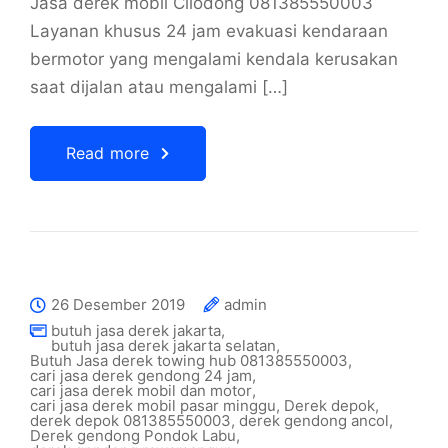
Jasa derek mobil Cilodong 081385550003
Layanan khusus 24 jam evakuasi kendaraan
bermotor yang mengalami kendala kerusakan
saat dijalan atau mengalami […]
Read more
26 Desember 2019
admin
butuh jasa derek jakarta
,
butuh jasa derek jakarta selatan
,
Butuh Jasa derek towing hub 081385550003
,
cari jasa derek gendong 24 jam
,
cari jasa derek mobil dan motor
,
cari jasa derek mobil pasar minggu
,
Derek depok
,
derek depok 081385550003
,
derek gendong ancol
,
Derek gendong Pondok Labu
,