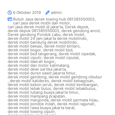
6 Oktober 2019
admin
Butuh Jasa derek towing hub 081385550003
,
cari jasa derek mobil dan motor
,
cari jasa derek mobil di jakarta
,
Derek depok
,
derek depok 081385550003
,
derek gendong ancol
,
Derek gendong Pondok Labu
,
derek mobil
,
derek mobil 24 jam jakarta derek mobilindo
,
derek mobil bandung derek mobilindo
,
derek mobil bekasi
,
derek mobil bintaro
,
derek mobil bogor
,
derek mobil bsd
,
derek mobil bsd tangerang
,
derek mobil cipedak
,
derek mobil cipulir
,
derek mobil ciputat
,
derek mobil daerah bogor
,
derek mobil dan motor kalimalang
,
derek mobil dewi sartika jakarta
,
derek mobil duren sawit jakarta timur
,
derek mobil gendong
,
derek mobil gendong cibubur
,
derek mobil kalideres
,
derek mobil kebagusan
,
derek mobil kebon jeruk
,
derek mobil kembangan
,
derek mobil lebak bulus
,
derek mobil lebakbulus
,
derek mobil lubang buaya jakarta timur
,
derek mobil mampang prapatan
,
derek mobil margonda
,
derek mobil permata hijau
,
derek mobil pondok indah
,
derek mobil ragunan
,
derek mobil rawa buaya jakarta barat
,
derek mobil towing cipulir
,