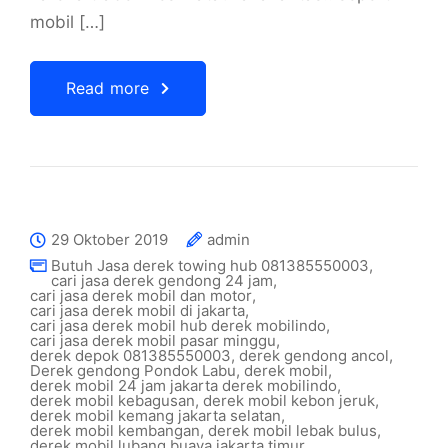
mobil […]
Read more
29 Oktober 2019
admin
Butuh Jasa derek towing hub 081385550003
,
cari jasa derek gendong 24 jam
,
cari jasa derek mobil dan motor
,
cari jasa derek mobil di jakarta
,
cari jasa derek mobil hub derek mobilindo
,
cari jasa derek mobil pasar minggu
,
derek depok 081385550003
,
derek gendong ancol
,
Derek gendong Pondok Labu
,
derek mobil
,
derek mobil 24 jam jakarta derek mobilindo
,
derek mobil kebagusan
,
derek mobil kebon jeruk
,
derek mobil kemang jakarta selatan
,
derek mobil kembangan
,
derek mobil lebak bulus
,
derek mobil lubang buaya jakarta timur
,