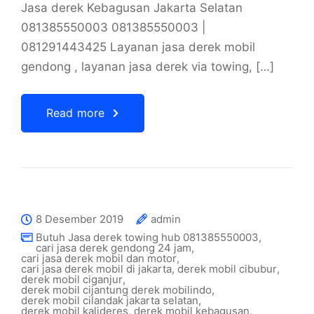
Jasa derek Kebagusan Jakarta Selatan
081385550003 081385550003 |
081291443425 Layanan jasa derek mobil
gendong , layanan jasa derek via towing, […]
Read more
8 Desember 2019
admin
Butuh Jasa derek towing hub 081385550003
,
cari jasa derek gendong 24 jam
,
cari jasa derek mobil dan motor
,
cari jasa derek mobil di jakarta
,
derek mobil cibubur
,
derek mobil ciganjur
,
derek mobil cijantung derek mobilindo
,
derek mobil cilandak jakarta selatan
,
derek mobil kalideres
,
derek mobil kebagusan
,