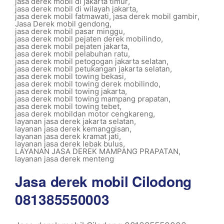
jasa derek mobil di jakarta timur
,
jasa derek mobil di wilayah jakarta
,
jasa derek mobil fatmawati
,
jasa derek mobil gambir
,
Jasa Derek mobil gendong
,
jasa derek mobil pasar minggu
,
jasa derek mobil pejaten derek mobilindo
,
jasa derek mobil pejaten jakarta
,
jasa derek mobil pelabuhan ratu
,
jasa derek mobil petogogan jakarta selatan
,
jasa derek mobil petukangan jakarta selatan
,
jasa derek mobil towing bekasi
,
jasa derek mobil towing derek mobilindo
,
jasa derek mobil towing jakarta
,
jasa derek mobil towing mampang prapatan
,
jasa derek mobil towing tebet
,
jasa derek mobildan motor cengkareng
,
layanan jasa derek jakarta selatan
,
layanan jasa derek kemanggisan
,
layanan jasa derek kramat jati
,
layanan jasa derek lebak bulus
,
LAYANAN JASA DEREK MAMPANG PRAPATAN
,
layanan jasa derek menteng
Jasa derek mobil Cilodong
081385550003