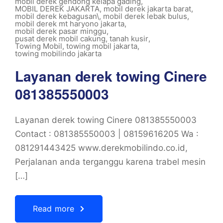
mobil derek gendong kelapa gading
,
MOBIL DEREK JAKARTA
,
mobil derek jakarta barat
,
mobil derek kebagusan\
,
mobil derek lebak bulus
,
mobil derek mt haryono jakarta
,
mobil derek pasar minggu
,
pusat derek mobil cakung
,
tanah kusir
,
Towing Mobil
,
towing mobil jakarta
,
towing mobilindo jakarta
Layanan derek towing Cinere
081385550003
Layanan derek towing Cinere 081385550003
Contact : 081385550003 | 08159616205 Wa :
081291443425 www.derekmobilindo.co.id,
Perjalanan anda terganggu karena trabel mesin
[…]
Read more