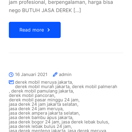
jam profesional, berpengalaman, harga bisa
nego BUTUH JASA DEREK […]
Read more
16 Januari 2021
admin
derek mobil meruya jakarta
,
derek mobil murah jakarta
,
derek mobil palmerah
,
derek mobil pamulang jakarta
,
derek mobil pancoran
,
derek mobil pasar minggu 24 jam
,
jasa derek 24 jam jakarta selatan
,
jasa derek 24 jam meruya
,
jasa derek ampera jakarta selatan
,
jasa derek bambu apus jakarta
,
jasa derek bogor 24 jam
,
jasa derek lebak bulus
,
jasa derek lebak bulus 24 jam
,
jasa derek menteng jakarta
,
jasa derek meruya
,