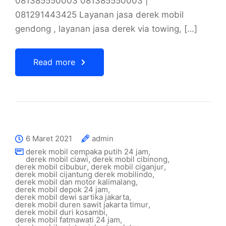
081385550003 081385550003 |
081291443425 Layanan jasa derek mobil
gendong , layanan jasa derek via towing, […]
Read more
6 Maret 2021
admin
derek mobil cempaka putih 24 jam
,
derek mobil ciawi
,
derek mobil cibinong
,
derek mobil cibubur
,
derek mobil ciganjur
,
derek mobil cijantung derek mobilindo
,
derek mobil dan motor kalimalang
,
derek mobil depok 24 jam
,
derek mobil dewi sartika jakarta
,
derek mobil duren sawit jakarta timur
,
derek mobil duri kosambi
,
derek mobil fatmawati 24 jam
,