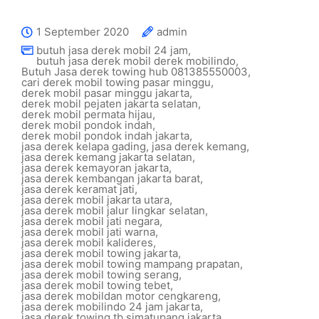
1 September 2020
admin
butuh jasa derek mobil 24 jam
,
butuh jasa derek mobil derek mobilindo
,
Butuh Jasa derek towing hub 081385550003
,
cari derek mobil towing pasar minggu
,
derek mobil pasar minggu jakarta
,
derek mobil pejaten jakarta selatan
,
derek mobil permata hijau
,
derek mobil pondok indah
,
derek mobil pondok indah jakarta
,
jasa derek kelapa gading
,
jasa derek kemang
,
jasa derek kemang jakarta selatan
,
jasa derek kemayoran jakarta
,
jasa derek kembangan jakarta barat
,
jasa derek keramat jati
,
jasa derek mobil jakarta utara
,
jasa derek mobil jalur lingkar selatan
,
jasa derek mobil jati negara
,
jasa derek mobil jati warna
,
jasa derek mobil kalideres
,
jasa derek mobil towing jakarta
,
jasa derek mobil towing mampang prapatan
,
jasa derek mobil towing serang
,
jasa derek mobil towing tebet
,
jasa derek mobildan motor cengkareng
,
jasa derek mobilindo 24 jam jakarta
,
jasa derek towing tb simatupang jakarta
,