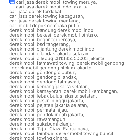
cari jasa derek mobil towing meruya
,
cari jasa derek mobilindo jakarta
,
cari jasa derek terdekat
,
cari jasa derek towing kebagusan
,
cari jasa derek towing menteng
,
cari mobil depok cempaka putih
,
derek mobil bandung derek mobilindo
,
derek mobil bekasi
,
derek mobil bintaro
,
derek mobil bogor terpercaya
,
derek mobil bsd tangerang
,
derek mobil cijantung derek mobilindo
,
derek mobil cilandak jakarta selatan
,
derek mobil ciledug 081385550003 jakarta
,
derek mobil fatmawati towing
,
derek mobil gendong
,
derek mobil gendong blok m jakarta
,
derek mobil gendong cibubur
,
derek mobil gendong cilandak
,
derek mobil gendong fatmawati
,
derek mobil kemang jakarta selatan
,
derek mobil kemayoran
,
derek mobil kembangan
,
derek mobil lebak bulus jakarta selatan
,
derek mobil pasar minggu jakarta
,
derek mobil pejaten jakarta selatan
,
derek mobil permata hijau
,
derek mobil pondok indah jakarta
,
derek mobil rawamangun
,
derek mobil sukabumi cianjur
,
derek mobil Tajur Ciawi Rancamaya
,
derek mobil tambun
,
derek mobil towing buncit
,
derek mobil towing cinere
,