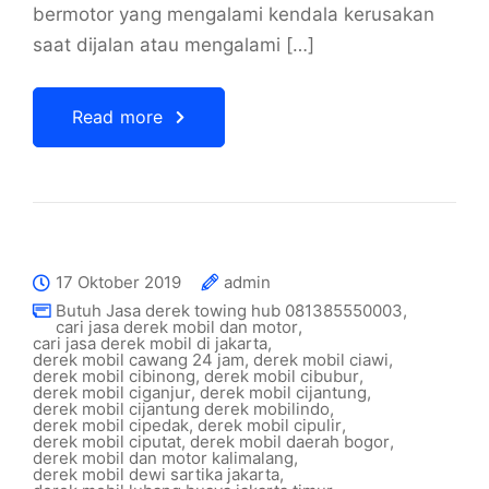
bermotor yang mengalami kendala kerusakan
saat dijalan atau mengalami […]
Read more
17 Oktober 2019
admin
Butuh Jasa derek towing hub 081385550003
,
cari jasa derek mobil dan motor
,
cari jasa derek mobil di jakarta
,
derek mobil cawang 24 jam
,
derek mobil ciawi
,
derek mobil cibinong
,
derek mobil cibubur
,
derek mobil ciganjur
,
derek mobil cijantung
,
derek mobil cijantung derek mobilindo
,
derek mobil cipedak
,
derek mobil cipulir
,
derek mobil ciputat
,
derek mobil daerah bogor
,
derek mobil dan motor kalimalang
,
derek mobil dewi sartika jakarta
,