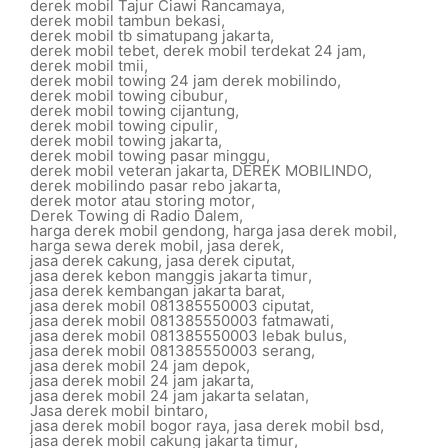
derek mobil Tajur Ciawi Rancamaya
,
derek mobil tambun bekasi
,
derek mobil tb simatupang jakarta
,
derek mobil tebet
,
derek mobil terdekat 24 jam
,
derek mobil tmii
,
derek mobil towing 24 jam derek mobilindo
,
derek mobil towing cibubur
,
derek mobil towing cijantung
,
derek mobil towing cipulir
,
derek mobil towing jakarta
,
derek mobil towing pasar minggu
,
derek mobil veteran jakarta
,
DEREK MOBILINDO
,
derek mobilindo pasar rebo jakarta
,
derek motor atau storing motor
,
Derek Towing di Radio Dalem
,
harga derek mobil gendong
,
harga jasa derek mobil
,
harga sewa derek mobil
,
jasa derek
,
jasa derek cakung
,
jasa derek ciputat
,
jasa derek kebon manggis jakarta timur
,
jasa derek kembangan jakarta barat
,
jasa derek mobil 081385550003 ciputat
,
jasa derek mobil 081385550003 fatmawati
,
jasa derek mobil 081385550003 lebak bulus
,
jasa derek mobil 081385550003 serang
,
jasa derek mobil 24 jam depok
,
jasa derek mobil 24 jam jakarta
,
jasa derek mobil 24 jam jakarta selatan
,
Jasa derek mobil bintaro
,
jasa derek mobil bogor raya
,
jasa derek mobil bsd
,
jasa derek mobil cakung jakarta timur
,