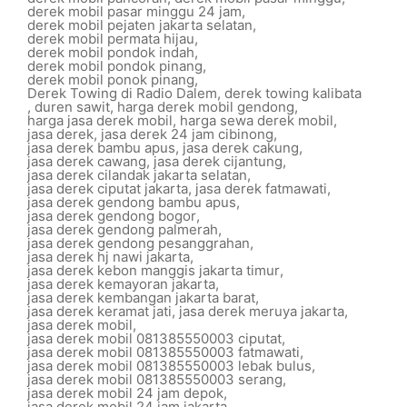
derek mobil pasar minggu 24 jam
,
derek mobil pejaten jakarta selatan
,
derek mobil permata hijau
,
derek mobil pondok indah
,
derek mobil pondok pinang
,
derek mobil ponok pinang
,
Derek Towing di Radio Dalem
,
derek towing kalibata
,
duren sawit
,
harga derek mobil gendong
,
harga jasa derek mobil
,
harga sewa derek mobil
,
jasa derek
,
jasa derek 24 jam cibinong
,
jasa derek bambu apus
,
jasa derek cakung
,
jasa derek cawang
,
jasa derek cijantung
,
jasa derek cilandak jakarta selatan
,
jasa derek ciputat jakarta
,
jasa derek fatmawati
,
jasa derek gendong bambu apus
,
jasa derek gendong bogor
,
jasa derek gendong palmerah
,
jasa derek gendong pesanggrahan
,
jasa derek hj nawi jakarta
,
jasa derek kebon manggis jakarta timur
,
jasa derek kemayoran jakarta
,
jasa derek kembangan jakarta barat
,
jasa derek keramat jati
,
jasa derek meruya jakarta
,
jasa derek mobil
,
jasa derek mobil 081385550003 ciputat
,
jasa derek mobil 081385550003 fatmawati
,
jasa derek mobil 081385550003 lebak bulus
,
jasa derek mobil 081385550003 serang
,
jasa derek mobil 24 jam depok
,
jasa derek mobil 24 jam jakarta
,