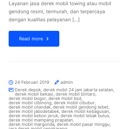
Layanan jasa derek mobil towing atau mobil
gendong resmi, termurah, dan terpercaya
dengan kualitas pelayanan […]
Read more
24 Februari 2019
admin
Derek depok
,
derek mobil 24 jam jakarta selatan
,
derek mobil bekasi
,
derek mobil bintaro
,
derek mobil bogor
,
derek mobil bsd
,
derek mobil cibinong
,
derek mobil cibubur
,
derek mobil cilandak
,
derek mobil gendong tebet
,
derek mobil jabodetabek
,
derek mobil kebagusan
,
derek mobil kebon jeruk
,
derek mobil lebak bulus
,
derek mobil mampang prapatan
,
derek mobil margonda
,
derek mobil pasar minggu
,
jasa derek mobil cengkareng
,