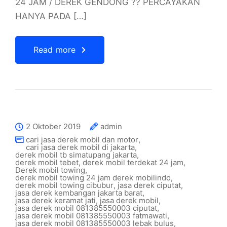
24 JAM / DEREK GENDONG ?? PERCAYAKAN
HANYA PADA […]
Read more
2 Oktober 2019
admin
cari jasa derek mobil dan motor
,
cari jasa derek mobil di jakarta
,
derek mobil tb simatupang jakarta
,
derek mobil tebet
,
derek mobil terdekat 24 jam
,
Derek mobil towing
,
derek mobil towing 24 jam derek mobilindo
,
derek mobil towing cibubur
,
jasa derek ciputat
,
jasa derek kembangan jakarta barat
,
jasa derek keramat jati
,
jasa derek mobil
,
jasa derek mobil 081385550003 ciputat
,
jasa derek mobil 081385550003 fatmawati
,
jasa derek mobil 081385550003 lebak bulus
,