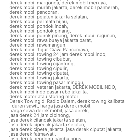
derek mobil margonda
,
derek mobil meruya
,
derek mobil murah jakarta
,
derek mobil palmerah
,
derek mobil pancoran
,
derek mobil pejaten jakarta selatan
,
derek mobil permata hijau
,
derek mobil pondok indah
,
derek mobil pondok pinang
,
derek mobil ponok pinang
,
derek mobil ragunan
,
derek mobil rawa buaya jakarta barat
,
derek mobil rawamangun
,
derek mobil Tajur Ciawi Rancamaya
,
derek mobil towing 24 jam derek mobilindo
,
derek mobil towing cibubur
,
derek mobil towing cijantung
,
derek mobil towing cipulir
,
derek mobil towing ciputat
,
derek mobil towing jakarta
,
derek mobil towing pasar minggu
,
derek mobil veteran jakarta
,
DEREK MOBILINDO
,
derek mobilindo pasar rebo jakarta
,
derek motor atau storing motor
,
Derek Towing di Radio Dalem
,
derek towing kalibata
,
duren sawit
,
harga jasa derek mobil
,
harga sewa derek mobil
,
jasa derek
,
jasa derek 24 jam cibinong
,
jasa derek cilandak jakarta selatan
,
jasa derek cipedak jakarta selatan
,
jasa derek cipete jakarta
,
jasa derek ciputat jakarta
,
jasa derek fatmawati
,
jasa derek gendong bambu apus
,